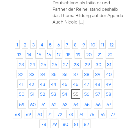
Deutschland als Initiator und
Partner der Reihe, stand deshalb
das Thema Bildung auf der Agenda.
Auch Nicole […]
1
2
3
4
5
6
7
8
9
10
11
12
13
14
15
16
17
18
19
20
21
22
23
24
25
26
27
28
29
30
31
32
33
34
35
36
37
38
39
40
41
42
43
44
45
46
47
48
49
50
51
52
53
54
55
56
57
58
59
60
61
62
63
64
65
66
67
68
69
70
71
72
73
74
75
76
77
78
79
80
81
82