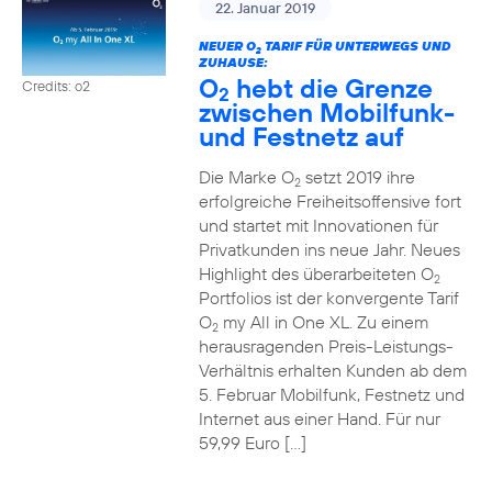
22. Januar 2019
NEUER O
TARIF FÜR UNTERWEGS UND
2
ZUHAUSE:
O
hebt die Grenze
Credits: o2
2
zwischen Mobilfunk-
und Festnetz auf
Die Marke O
setzt 2019 ihre
2
erfolgreiche Freiheitsoffensive fort
und startet mit Innovationen für
Privatkunden ins neue Jahr. Neues
Highlight des überarbeiteten O
2
Portfolios ist der konvergente Tarif
O
my All in One XL. Zu einem
2
herausragenden Preis-Leistungs-
Verhältnis erhalten Kunden ab dem
5. Februar Mobilfunk, Festnetz und
Internet aus einer Hand. Für nur
59,99 Euro […]