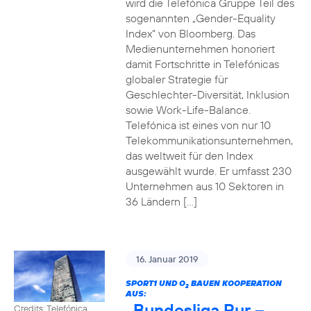
wird die Telefónica Gruppe Teil des
sogenannten „Gender-Equality
Index“ von Bloomberg. Das
Medienunternehmen honoriert
damit Fortschritte in Telefónicas
globaler Strategie für
Geschlechter-Diversität, Inklusion
sowie Work-Life-Balance.
Telefónica ist eines von nur 10
Telekommunikationsunternehmen,
das weltweit für den Index
ausgewählt wurde. Er umfasst 230
Unternehmen aus 10 Sektoren in
36 Ländern […]
16. Januar 2019
SPORT1 UND O
BAUEN KOOPERATION
2
AUS:
„Bundesliga Pur –
Credits: Telefónica