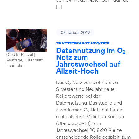
2
[…]
04. Januar 2019
SILVESTERNACHT 2018/2019:
Datennutzung im O
2
Credits: Placeit
|
Netz zum
Montage, Ausschnitt
Jahreswechsel auf
bearbeitet
Allzeit-Hoch
Das O
Netz verzeichnete zu
2
Silvester und Neujahr neue
Rekordwerte bei der
Datennutzung. Das stabile und
zuverlässige O
Netz hat für die
2
mehr als 45,4 Millionen Kunden
(Stand 30.09.18) zum
Jahreswechsel 2018/2019 eine
entscheidende Rolle gespielt, zum