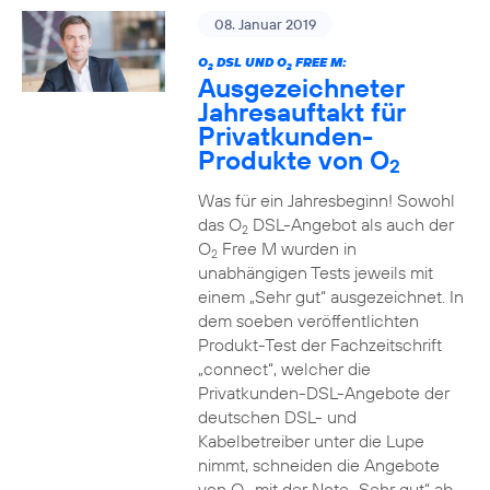
08. Januar 2019
O
DSL UND O
FREE M:
2
2
Ausgezeichneter
Jahresauftakt für
Privatkunden-
Produkte von O
2
Was für ein Jahresbeginn! Sowohl
das O
DSL-Angebot als auch der
2
O
Free M wurden in
2
unabhängigen Tests jeweils mit
einem „Sehr gut“ ausgezeichnet. In
dem soeben veröffentlichten
Produkt-Test der Fachzeitschrift
„connect“, welcher die
Privatkunden-DSL-Angebote der
deutschen DSL- und
Kabelbetreiber unter die Lupe
nimmt, schneiden die Angebote
von O
mit der Note „Sehr gut“ ab.