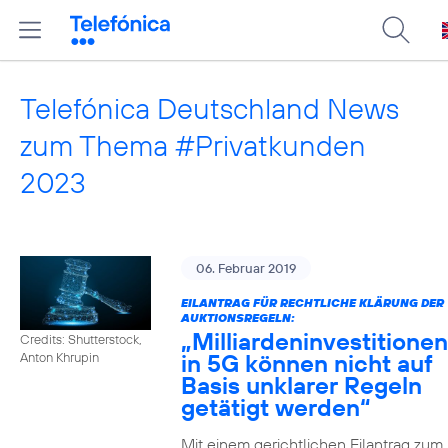
Telefónica Deutschland News
zum Thema #Privatkunden
2023
06. Februar 2019
EILANTRAG FÜR RECHTLICHE KLÄRUNG DER
AUKTIONSREGELN:
„Milliardeninvestitionen
Credits: Shutterstock,
in 5G können nicht auf
Anton Khrupin
Basis unklarer Regeln
getätigt werden“
Mit einem gerichtlichen Eilantrag zum