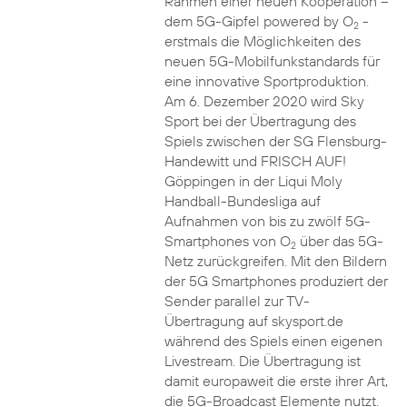
Rahmen einer neuen Kooperation –
dem 5G-Gipfel powered by O
-
2
erstmals die Möglichkeiten des
neuen 5G-Mobilfunkstandards für
eine innovative Sportproduktion.
Am 6. Dezember 2020 wird Sky
Sport bei der Übertragung des
Spiels zwischen der SG Flensburg-
Handewitt und FRISCH AUF!
Göppingen in der Liqui Moly
Handball-Bundesliga auf
Aufnahmen von bis zu zwölf 5G-
Smartphones von O
über das 5G-
2
Netz zurückgreifen. Mit den Bildern
der 5G Smartphones produziert der
Sender parallel zur TV-
Übertragung auf skysport.de
während des Spiels einen eigenen
Livestream. Die Übertragung ist
damit europaweit die erste ihrer Art,
die 5G-Broadcast Elemente nutzt.