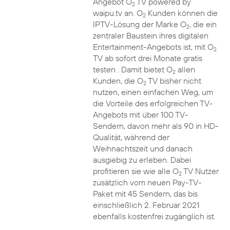
Angebot O
TV powered by
2
waipu.tv an. O
Kunden können die
2
IPTV-Lösung der Marke O
, die ein
2
zentraler Baustein ihres digitalen
Entertainment-Angebots ist, mit O
2
TV ab sofort drei Monate gratis
testen . Damit bietet O
allen
2
Kunden, die O
TV bisher nicht
2
nutzen, einen einfachen Weg, um
die Vorteile des erfolgreichen TV-
Angebots mit über 100 TV-
Sendern, davon mehr als 90 in HD-
Qualität, während der
Weihnachtszeit und danach
ausgiebig zu erleben. Dabei
profitieren sie wie alle O
TV Nutzer
2
zusätzlich vom neuen Pay-TV-
Paket mit 45 Sendern, das bis
einschließlich 2. Februar 2021
ebenfalls kostenfrei zugänglich ist.