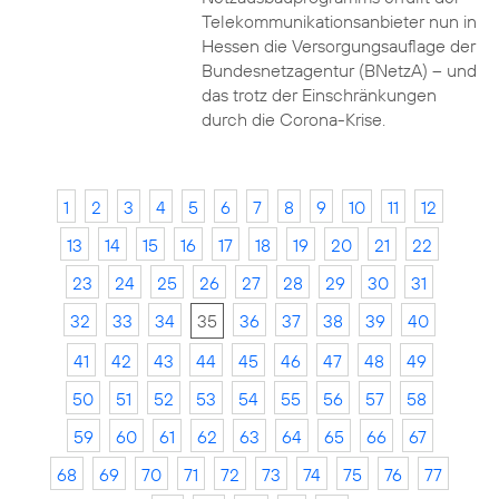
Telekommunikationsanbieter nun in
Hessen die Versorgungsauflage der
Bundesnetzagentur (BNetzA) – und
das trotz der Einschränkungen
durch die Corona-Krise.
1
2
3
4
5
6
7
8
9
10
11
12
13
14
15
16
17
18
19
20
21
22
23
24
25
26
27
28
29
30
31
32
33
34
35
36
37
38
39
40
41
42
43
44
45
46
47
48
49
50
51
52
53
54
55
56
57
58
59
60
61
62
63
64
65
66
67
68
69
70
71
72
73
74
75
76
77