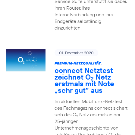
Service Suite unterstützt sie dabei,
ihren Router, ihre
Internetverbindung und ihre
Endgeräte selbständig
einzurichten.
01. Dezember 2020
PREMIUM-NETZQUALITÄT:
connect Netztest
zeichnet O
Netz
2
erstmals mit Note
„sehr gut“ aus
Im aktuellen Mobilfunk-Netztest
des Fachmagazins connect sichert
sich das O
Netz erstmals in der
2
25-jährigen
Unternehmensgeschichte von
Telefónica Deutschland / O
die