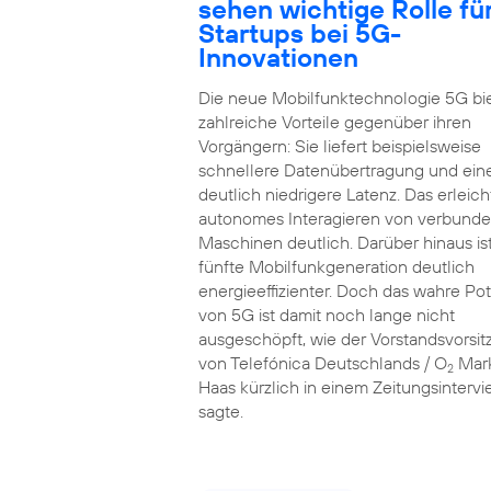
sehen wichtige Rolle fü
Startups bei 5G-
Innovationen
Die neue Mobilfunktechnologie 5G bi
zahlreiche Vorteile gegenüber ihren
Vorgängern: Sie liefert beispielsweise
schnellere Datenübertragung und ein
deutlich niedrigere Latenz. Das erleich
autonomes Interagieren von verbund
Maschinen deutlich. Darüber hinaus ist
fünfte Mobilfunkgeneration deutlich
energieeffizienter. Doch das wahre Pot
von 5G ist damit noch lange nicht
ausgeschöpft, wie der Vorstandsvorsi
von Telefónica Deutschlands / O
Mar
2
Haas kürzlich in einem Zeitungsinterv
sagte.