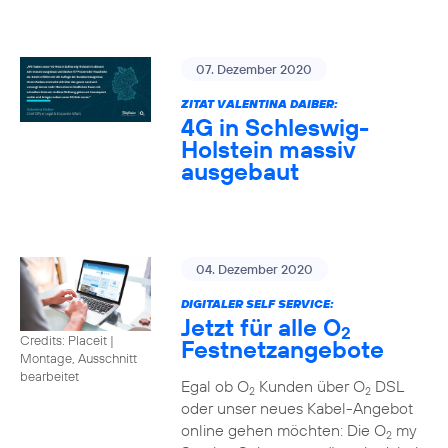
07. Dezember 2020
ZITAT VALENTINA DAIBER:
4G in Schleswig-
Holstein massiv
ausgebaut
04. Dezember 2020
DIGITALER SELF SERVICE:
Jetzt für alle O
2
Credits: Placeit
|
Festnetzangebote
Montage, Ausschnitt
bearbeitet
Egal ob O
Kunden über O
DSL
2
2
oder unser neues Kabel-Angebot
online gehen möchten: Die O
my
2