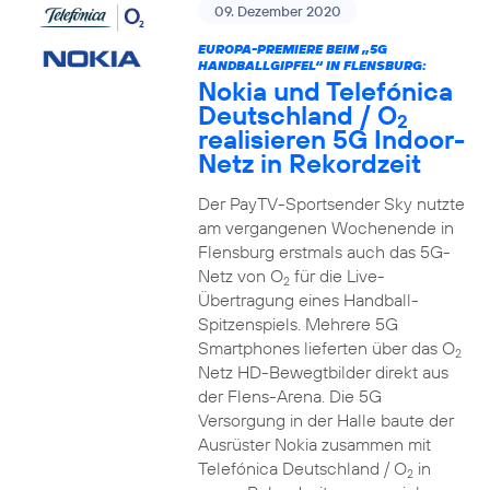
09. Dezember 2020
EUROPA-PREMIERE BEIM „5G
HANDBALLGIPFEL“ IN FLENSBURG:
Nokia und Telefónica
Deutschland / O
2
realisieren 5G Indoor-
Netz in Rekordzeit
Der PayTV-Sportsender Sky nutzte
am vergangenen Wochenende in
Flensburg erstmals auch das 5G-
Netz von O
für die Live-
2
Übertragung eines Handball-
Spitzenspiels. Mehrere 5G
Smartphones lieferten über das O
2
Netz HD-Bewegtbilder direkt aus
der Flens-Arena. Die 5G
Versorgung in der Halle baute der
Ausrüster Nokia zusammen mit
Telefónica Deutschland / O
in
2