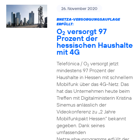
26. November 2020
BNETZA-VERSORGUNGSAUFLAGE
ERFÜLLT:
O
versorgt 97
2
Prozent der
hessischen Haushalte
mit 4G
Telefónica / O
versorgt jetzt
2
mindestens 97 Prozent der
Haushalte in Hessen mit schnellem
Mobilfunk über das 4G-Netz. Das
hat das Unternehmen heute beim
Treffen mit Digitalministerin Kristina
Sinemus anlässlich der
Videokonferenz zu „2 Jahre
Mobilfunkpakt Hessen“ bekannt
gegeben. Dank seines
umfassenden
Netzausbauprogramms erfüllt der