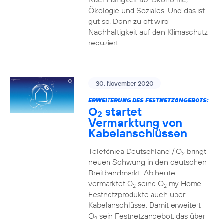
Ökologie und Soziales. Und das ist
gut so. Denn zu oft wird
Nachhaltigkeit auf den Klimaschutz
reduziert.
30. November 2020
ERWEITERUNG DES FESTNETZANGEBOTS:
O
startet
2
Vermarktung von
Kabelanschlüssen
Telefónica Deutschland / O
bringt
2
neuen Schwung in den deutschen
Breitbandmarkt: Ab heute
vermarktet O
seine O
my Home
2
2
Festnetzprodukte auch über
Kabelanschlüsse. Damit erweitert
O
sein Festnetzangebot, das über
2