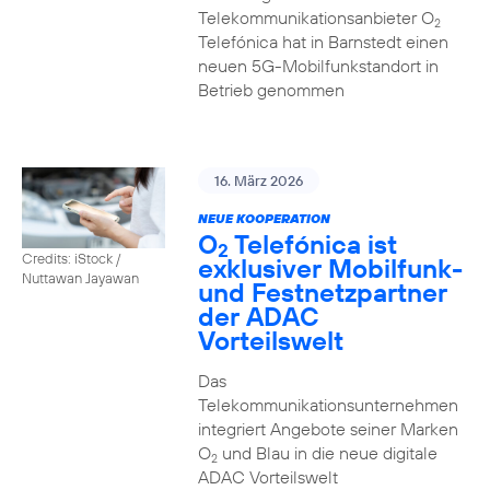
Telekommunikationsanbieter O
2
Telefónica hat in Barnstedt einen
neuen 5G-Mobilfunkstandort in
Betrieb genommen
16. März 2026
NEUE KOOPERATION
O
Telefónica ist
2
Credits: iStock /
exklusiver Mobilfunk-
Nuttawan Jayawan
und Festnetzpartner
der ADAC
Vorteilswelt
Das
Telekommunikationsunternehmen
integriert Angebote seiner Marken
O
und Blau in die neue digitale
2
ADAC Vorteilswelt