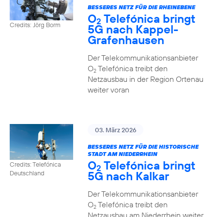
BESSERES NETZ FÜR DIE RHEINEBENE
O
Telefónica bringt
2
Credits: Jörg Borm
5G nach Kappel-
Grafenhausen
Der Telekommunikationsanbieter
O
Telefónica treibt den
2
Netzausbau in der Region Ortenau
weiter voran
03. März 2026
BESSERES NETZ FÜR DIE HISTORISCHE
STADT AM NIEDERRHEIN
O
Telefónica bringt
Credits: Telefónica
2
5G nach Kalkar
Deutschland
Der Telekommunikationsanbieter
O
Telefónica treibt den
2
Netzausbau am Niederrhein weiter