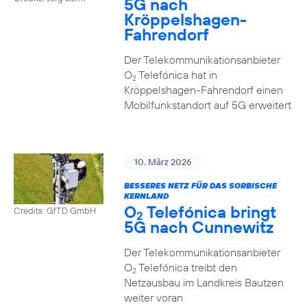
5G nach
Kröppelshagen-
Fahrendorf
Der Telekommunikationsanbieter
O
Telefónica hat in
2
Kröppelshagen-Fahrendorf einen
Mobilfunkstandort auf 5G erweitert
10. März 2026
BESSERES NETZ FÜR DAS SORBISCHE
KERNLAND
O
Telefónica bringt
Credits: GfTD GmbH
2
5G nach Cunnewitz
Der Telekommunikationsanbieter
O
Telefónica treibt den
2
Netzausbau im Landkreis Bautzen
weiter voran