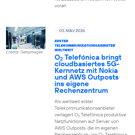
voran
03. März 2026
ERSTER
TELEKOMMUNIKATIONSANBIETER
WELTWEIT
Credits: Gettyimages
O
Telefónica bringt
2
cloudbasiertes 5G-
Kernnetz mit Nokia
und AWS Outposts
ins eigene
Rechenzentrum
Als weltweit erster
Telekommunikationsanbieter
verlagert O
Telefónica produktive
2
Netzfunktionen auf Server von
AWS Outposts, die im eigenen
Rechenzentrum von O
Telefónica