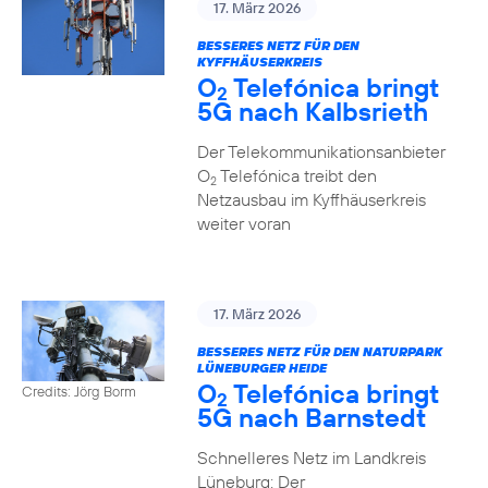
17. März 2026
BESSERES NETZ FÜR DEN
KYFFHÄUSERKREIS
O
Telefónica bringt
2
5G nach Kalbsrieth
Der Telekommunikationsanbieter
O
Telefónica treibt den
2
Netzausbau im Kyffhäuserkreis
weiter voran
17. März 2026
BESSERES NETZ FÜR DEN NATURPARK
LÜNEBURGER HEIDE
O
Telefónica bringt
Credits: Jörg Borm
2
5G nach Barnstedt
Schnelleres Netz im Landkreis
Lüneburg: Der