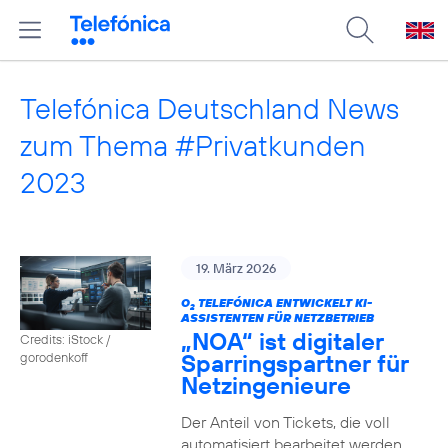
Telefónica Deutschland News
zum Thema #Privatkunden
2023
19. März 2026
O
TELEFÓNICA ENTWICKELT KI-
2
ASSISTENTEN FÜR NETZBETRIEB
„NOA“ ist digitaler
Credits: iStock /
Sparringspartner für
gorodenkoff
Netzingenieure
Der Anteil von Tickets, die voll
automatisiert bearbeitet werden