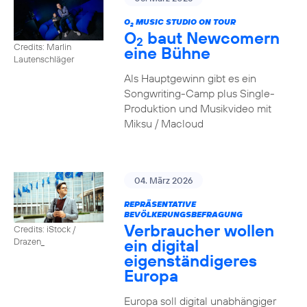
O
MUSIC STUDIO ON TOUR
2
O
baut Newcomern
2
Credits: Marlin
eine Bühne
Lautenschläger
Als Hauptgewinn gibt es ein
Songwriting-Camp plus Single-
Produktion und Musikvideo mit
Miksu / Macloud
04. März 2026
REPRÄSENTATIVE
BEVÖLKERUNGSBEFRAGUNG
Verbraucher wollen
Credits: iStock /
ein digital
Drazen_
eigenständigeres
Europa
Europa soll digital unabhängiger