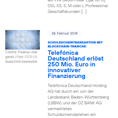
2
DSL XS, S, M oder L Professional,
Geschäftskunden […]
28. Februar 2018
SCHULDSCHEINTRANSAKTION MIT
BLOCKCHAIN-TRANCHE:
Telefónica
Credits: Pixabay User
Deutschland erlöst
geralt
|
Foto: CC0 1.0,
Ausschnitt bearbeitet
250 Mio. Euro in
innovativer
Finanzierung
Telefónica Deutschland Holding
AG hat durch ein von der
Landesbank Baden-Württemberg
(LBBW) und der DZ BANK AG
vermarktetes
Schuldscheindarlehen ein