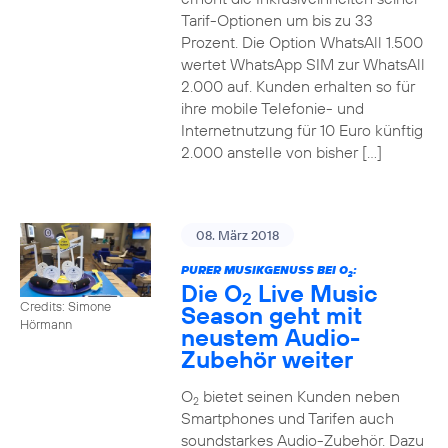
Tarif-Optionen um bis zu 33
Prozent. Die Option WhatsAll 1.500
wertet WhatsApp SIM zur WhatsAll
2.000 auf. Kunden erhalten so für
ihre mobile Telefonie- und
Internetnutzung für 10 Euro künftig
2.000 anstelle von bisher […]
08. März 2018
PURER MUSIKGENUSS BEI O
:
2
Die O
Live Music
2
Credits: Simone
Season geht mit
Hörmann
neustem Audio-
Zubehör weiter
O
bietet seinen Kunden neben
2
Smartphones und Tarifen auch
soundstarkes Audio-Zubehör. Dazu