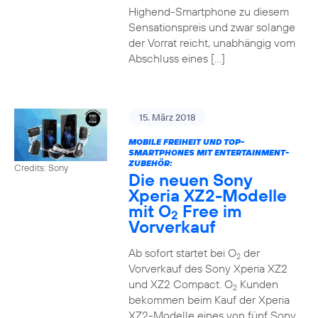
Highend-Smartphone zu diesem
Sensationspreis und zwar solange
der Vorrat reicht, unabhängig vom
Abschluss eines […]
15. März 2018
MOBILE FREIHEIT UND TOP-
SMARTPHONES MIT ENTERTAINMENT-
ZUBEHÖR:
Credits: Sony
Die neuen Sony
Xperia XZ2-Modelle
mit O
Free im
2
Vorverkauf
Ab sofort startet bei O
der
2
Vorverkauf des Sony Xperia XZ2
und XZ2 Compact. O
Kunden
2
bekommen beim Kauf der Xperia
XZ2-Modelle eines von fünf Sony