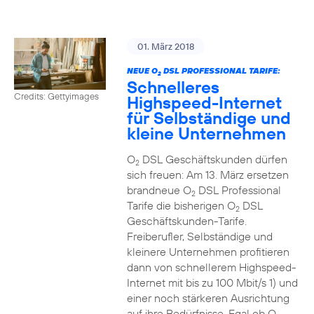
01. März 2018
NEUE O
DSL PROFESSIONAL TARIFE:
2
Schnelleres
Credits: Gettyimages
Highspeed-Internet
für Selbständige und
kleine Unternehmen
O
DSL Geschäftskunden dürfen
2
sich freuen: Am 13. März ersetzen
brandneue O
DSL Professional
2
Tarife die bisherigen O
DSL
2
Geschäftskunden-Tarife.
Freiberufler, Selbständige und
kleinere Unternehmen profitieren
dann von schnellerem Highspeed-
Internet mit bis zu 100 Mbit/s 1) und
einer noch stärkeren Ausrichtung
auf ihre Bedürfnisse. Egal ob O