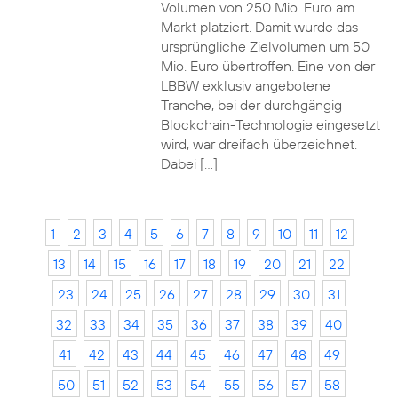
Volumen von 250 Mio. Euro am
Markt platziert. Damit wurde das
ursprüngliche Zielvolumen um 50
Mio. Euro übertroffen. Eine von der
LBBW exklusiv angebotene
Tranche, bei der durchgängig
Blockchain-Technologie eingesetzt
wird, war dreifach überzeichnet.
Dabei […]
1
2
3
4
5
6
7
8
9
10
11
12
13
14
15
16
17
18
19
20
21
22
23
24
25
26
27
28
29
30
31
32
33
34
35
36
37
38
39
40
41
42
43
44
45
46
47
48
49
50
51
52
53
54
55
56
57
58