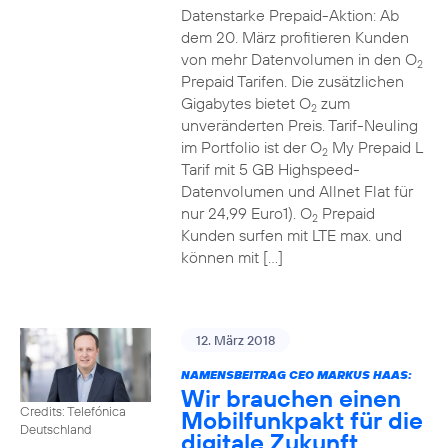
Datenstarke Prepaid-Aktion: Ab
dem 20. März profitieren Kunden
von mehr Datenvolumen in den O
2
Prepaid Tarifen. Die zusätzlichen
Gigabytes bietet O
zum
2
unveränderten Preis. Tarif-Neuling
im Portfolio ist der O
My Prepaid L
2
Tarif mit 5 GB Highspeed-
Datenvolumen und Allnet Flat für
nur 24,99 Euro1). O
Prepaid
2
Kunden surfen mit LTE max. und
können mit […]
12. März 2018
NAMENSBEITRAG CEO MARKUS HAAS:
Wir brauchen einen
Credits: Telefónica
Mobilfunkpakt für die
Deutschland
digitale Zukunft