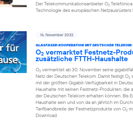
Der Telekommunikationsanbieter O
Telefónica
2
Technologie des europäischen Netzausrüsters 
16. November 2022
GLASFASER-KOOPERATION MIT DEUTSCHER TELEKOM:
O
vermarktet Festnetz-Produ
2
zusätzliche FTTH-Haushalte
O
vermarktet ab 30. November seine gigabitf
2
Netz der Deutschen Telekom. Damit festigt O
s
2
mit der größten Gigabit-Verfügbarkeit in Deuts
Haushalte mit seinen Festnetz-Produkten, die 
der Deutschen Telekom erhalten können. Bis En
Haushalte sein und von da an jährlich im Durchs
Tarifbandbreite der Festnetzprodukte von O
my
2
Download.