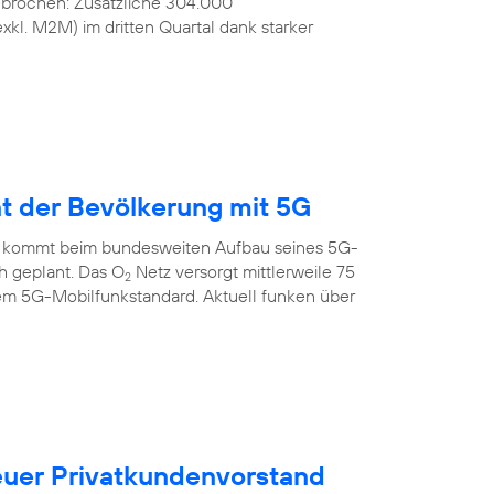
ebrochen: Zusätzliche 304.000
kl. M2M) im dritten Quartal dank starker
nt der Bevölkerung mit 5G
 kommt beim bundesweiten Aufbau seines 5G-
ch geplant. Das O
Netz versorgt mittlerweile 75
2
em 5G-Mobilfunkstandard. Aktuell funken über
uer Privatkundenvorstand