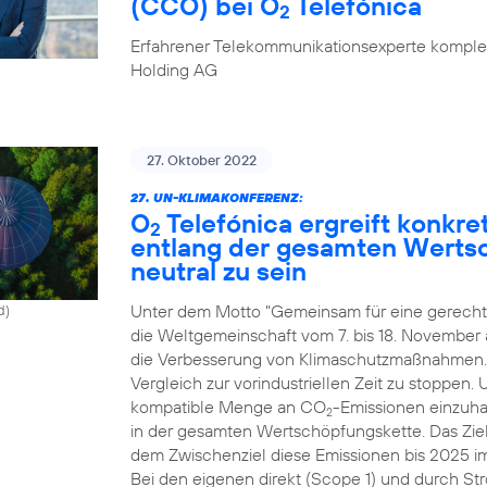
(CCO) bei O
Telefónica
2
Erfahrener Telekommunikationsexperte komplet
Holding AG
27. Oktober 2022
27. UN-KLIMAKONFERENZ:
O
Telefónica ergreift konk
2
entlang der gesamten Werts
neutral zu sein
Unter dem Motto "Gemeinsam für eine gerechte
d)
die Weltgemeinschaft vom 7. bis 18. November
die Verbesserung von Klimaschutzmaßnahmen. Zi
Vergleich zur vorindustriellen Zeit zu stoppen.
kompatible Menge an CO
-Emissionen einzuhal
2
in der gesamten Wertschöpfungskette. Das Ziel
dem Zwischenziel diese Emissionen bis 2025 i
Bei den eigenen direkt (Scope 1) und durch St