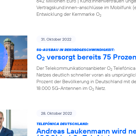
642 Millionen Euro | Kund:innenvertrauen ung
Vertragskund:innen-anschlüsse im Mobilfunk (ex
Entwicklung der Kernmarke O
2
31. Oktober 2022
5G-AUSBAU IN REKORDGESCHWINDIGKEIT:
O
versorgt bereits 75 Proze
2
Der Telekommunikationsanbieter O
Telefónica
2
Netzes deutlich schneller voran als ursprüngli
Prozent der Bevölkerung in Deutschland mit d
18.000 5G-Antennen im O
Netz.
2
28. Oktober 2022
TELEFÓNICA DEUTSCHLAND:
Andreas Laukenmann wird ne