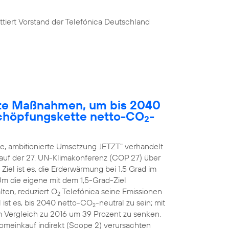
tiert Vorstand der Telefónica Deutschland
rete Maßnahmen, um bis 2040
chöpfungskette netto-CO
-
2
, ambitionierte Umsetzung JETZT" verhandelt
 auf der 27. UN-Klimakonferenz (COP 27) über
el ist es, die Erderwärmung bei 1,5 Grad im
 Um die eigene mit dem 1,5-Grad-Ziel
ten, reduziert O
Telefónica seine Emissionen
2
 ist es, bis 2040 netto-CO
-neutral zu sein; mit
2
m Vergleich zu 2016 um 39 Prozent zu senken.
romeinkauf indirekt (Scope 2) verursachten