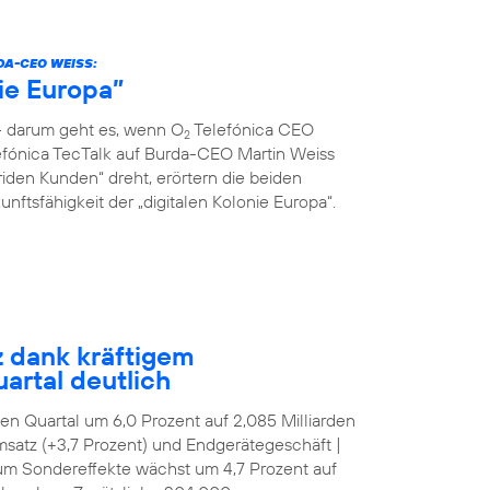
DA-CEO WEISS:
nie Europa”
 – darum geht es, wenn O
Telefónica CEO
2
fónica TecTalk auf Burda-CEO Martin Weiss
riden Kunden“ dreht, erörtern die beiden
ftsfähigkeit der „digitalen Kolonie Europa“.
z dank kräftigem
artal deutlich
tten Quartal um 6,0 Prozent auf 2,085 Milliarden
satz (+3,7 Prozent) und Endgerätegeschäft |
 um Sondereffekte wächst um 4,7 Prozent auf