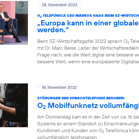
24. November 2022
O
TELEFÓNICA CEO MARKUS HAAS BEIM SZ-WIRTSCH
2
„Europa kann in einer globale
werden.“
Beim SZ-Wirtschaftsgipfel 2022 sprach O
Tele
2
mit Dr. Marc Beise, Leiter der Wirtschaftsredak
Frage nach, wie die Welt digital eine bessere 
bessere Welt, wenn eine europäisierte Digitalisi
18. November 2022
STÖRUNGEN DER SPRACHTELEFONIE BEHOBEN:
O
Mobilfunknetz vollumfängl
2
Am Donnerstag kam es in der Zeit von ca. 16 bi
Systems an einem Standort zu Einschränkungen
Kundinnen und Kunden von O
Telefónica könn
2
vollumfänglich telefonieren.