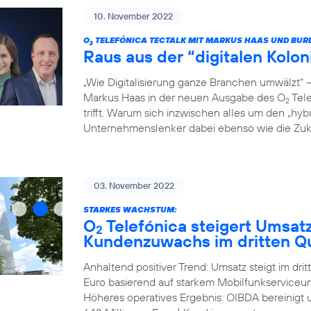
10. November 2022
O
TELEFÓNICA TECTALK MIT MARKUS HAAS UND BUR
2
Raus aus der “digitalen Kolo
„Wie Digitalisierung ganze Branchen umwälzt“
Markus Haas in der neuen Ausgabe des O
Tele
2
trifft. Warum sich inzwischen alles um den „hyb
Unternehmenslenker dabei ebenso wie die Zukun
03. November 2022
STARKES WACHSTUM:
O
Telefónica steigert Umsat
2
Kundenzuwachs im dritten Qu
Anhaltend positiver Trend: Umsatz steigt im dri
Euro basierend auf starkem Mobilfunkserviceum
Höheres operatives Ergebnis: OIBDA bereinigt