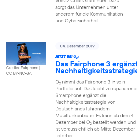
Vorsitz Chiles stattfindet. Dazu
sorgt das Unternehmen unter
anderem für die Kommunikation
und Cybersicherheit.
04. Dezember 2019
JETZT BEI O
:
2
Das Fairphone 3 ergänz
Credits: Fairphone
|
Nachhaltigkeitsstrategi
CC BY-NC-SA
O
nimmt das Fairphone 3 in sein
2
Portfolio auf. Das leicht zu reparierend
Smartphone ergänzt die
Nachhaltigkeitsstrategie von
Deutschlands führendem
Mobilfunkanbieter. Es kann ab dem 4.
Dezember bei O
bestellt werden und
2
ist voraussichtlich ab Mitte Dezember
lieferbar.