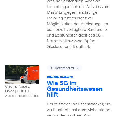
weit, so verständlich. Aber wie
kommt eigentlich das Netz bis zum
Mast? Entgegen landläufiger
Meinung gibt es hier zwei
Möglichkeiten der Anbindung, um
die derzeit verfügbare Bandbreite
und Leistungsfähigkeit des 5G-
Netzes voll auszuschöpfen –
Glasfaser und Richtfunk.
11. Dezember 2019
DIGITAL HEALTH:
Wie 5G im
Credits: Pixabay,
Gesundheitswesen
Golda
|
CC0 1.0,
hilft
Aussschnitt bearbeitet
Heute tragen wir Fitnesstracker, die
via Bluetooth mit dem Mobiltelefon
verbunden sind. Per App