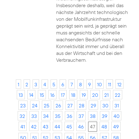
Insbesondere deshalb, weil das
nächste Jahrzehnt technologisch
von der Mobilfunkinfrastruktur
geprägt sein wird, ja geprägt sein
muss angesichts der schnelle
wachsenden Bedürfnisse nach
Konnektivität immer und überall
aus der Wirtschaft und bei den
Verbrauchern.
1
2
3
4
5
6
7
8
9
10
11
12
13
14
15
16
17
18
19
20
21
22
23
24
25
26
27
28
29
30
31
32
33
34
35
36
37
38
39
40
41
42
43
44
45
46
47
48
49
50
51
52
53
54
55
56
57
58