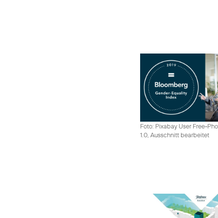
Foto: Pixabay User Free-Pho
1.0, Ausschnitt bearbeitet