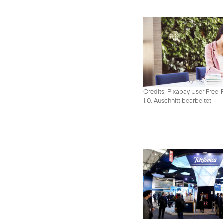
Credits: Pixabay User Free-
1.0, Auschnitt bearbeitet