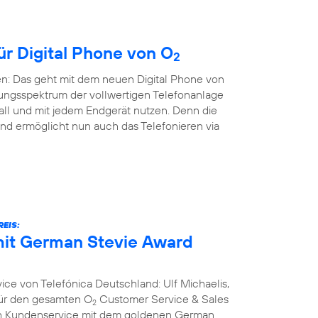
ür Digital Phone von O
2
en: Das geht mit dem neuen Digital Phone von
ungsspektrum der vollwertigen Telefonanlage
all und mit jedem Endgerät nutzen. Denn die
nd ermöglicht nun auch das Telefonieren via
EIS:
it German Stevie Award
ce von Telefónica Deutschland: Ulf Michaelis,
 für den gesamten O
Customer Service & Sales
2
ich Kundenservice mit dem goldenen German