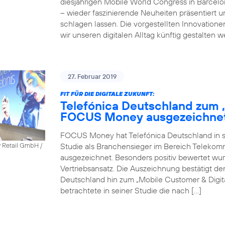
diesjährigen Mobile World Congress in Barcel
– wieder faszinierende Neuheiten präsentiert 
schlagen lassen. Die vorgestellten Innovatione
wir unseren digitalen Alltag künftig gestalten 
27. Februar 2019
FIT FÜR DIE DIGITALE ZUKUNFT:
Telefónica Deutschland zum 
FOCUS Money ausgezeichne
FOCUS Money hat Telefónica Deutschland in sei
Studie als Branchensieger im Bereich Telekomm
y Retail GmbH /
ausgezeichnet. Besonders positiv bewertet wu
Vertriebsansatz. Die Auszeichnung bestätigt 
Deutschland hin zum „Mobile Customer & Dig
betrachtete in seiner Studie die nach […]