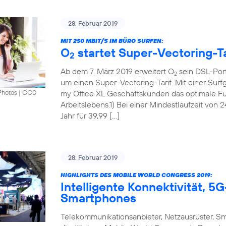
28. Februar 2019
MIT 250 MBIT/S IM BÜRO SURFEN:
O
startet Super-Vectoring-Ta
2
Ab dem 7. März 2019 erweitert O
sein DSL-Port
2
um einen Super-Vectoring-Tarif. Mit einer Surf
my Office XL Geschäftskunden das optimale Fun
Photos
|
CC0
Arbeitslebens.1) Bei einer Mindestlaufzeit von 
Jahr für 39,99 […]
28. Februar 2019
HIGHLIGHTS DES MOBILE WORLD CONGRESS 2019:
Intelligente Konnektivität, 
Smartphones
Telekommunikationsanbieter, Netzausrüster, S