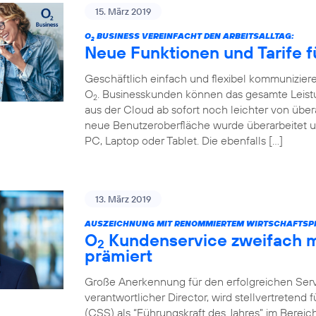
15. März 2019
O
BUSINESS VEREINFACHT DEN ARBEITSALLTAG:
2
Neue Funktionen und Tarife f
Geschäftlich einfach und flexibel kommunizier
O
. Businesskunden können das gesamte Leist
2
aus der Cloud ab sofort noch leichter von über
neue Benutzeroberfläche wurde überarbeitet u
PC, Laptop oder Tablet. Die ebenfalls […]
13. März 2019
AUSZEICHNUNG MIT RENOMMIERTEM WIRTSCHAFTSPR
O
Kundenservice zweifach m
2
prämiert
Große Anerkennung für den erfolgreichen Servi
verantwortlicher Director, wird stellvertretend
(CSS) als “Führungskraft des Jahres” im Bere