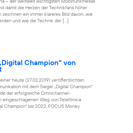
ona – der weltweit wichtigsten Mobilfunkmesse
und damit die Herzen der Technikfans höher
n zeichnen ein immer klareres Bild davon, wie
werden und wie die Technik der […]
„Digital Champion“ von
t
ner heute (27.02.2019) veröffentlichten
unikation mit dem Siegel „Digital Champion“
rde der erfolgreiche Omnichannel-
den eingeschlagenen Weg von Telefónica
ital Champion“ bis 2022. FOCUS Money