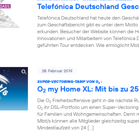
Telefónica Deutschland Gesc
Telefónica Deutschland hat heute den Geschäfts
zum Geschäftsbericht gibt es unter dem Motto
erkunden. Besucher der Website können die Hot
Innovationen und Mitarbeitern von Telefónica D
geführten Tour entdecken. Wie ermöglicht Mobi
28. Februar 2019
SUPER-VECTORING-TARIF VON O
:
2
O
my Home XL: Mit bis zu 25
2
Die O
Freiheitsoffensive geht in die nächste 
2
O
ihr DSL-Portfolio um einen Super-Vectoring-
2
für Familien und Wohngemeinschaften. Denn mi
Mbit/s können alle Mitglieder gleichzeitig supe
Mindestlaufzeit von 24 […]