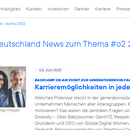
haltigkeit
Kunden
Investoren
Partner
Karriere
Presse
ws
Archiv 2022
Deutschland News zum Thema #o2
02. Juni 2021
BASECAMP ON AIR EVENT ZUR GENERATIONENVIELFAL
Karrieremöglichkeiten in je
Welches Potenzial steckt in der generations
Unternehmen Menschen aller Altersgruppen, K
motivieren? Das waren die zentralen Fragen 
mingo Images
Diversity – Über Babyboomer, GenXYZ, Respekt 
Gründerin und CEO von Global Digital Women, s
Gerhardt, Personalvorständin von Telefónica D