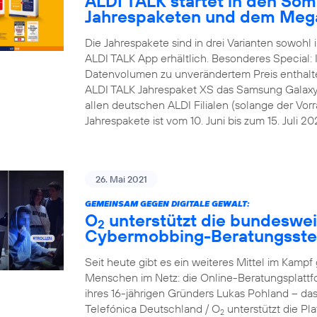
ALDI TALK startet in den Som
Jahrespaketen und dem Meg
Die Jahrespakete sind in drei Varianten sowohl i
ALDI TALK App erhältlich. Besonderes Special:
Datenvolumen zu unverändertem Preis enthalt
ALDI TALK Jahrespaket XS das Samsung Galaxy A1
allen deutschen ALDI Filialen (solange der Vorra
Jahrespakete ist vom 10. Juni bis zum 15. Juli 202
26. Mai 2021
GEMEINSAM GEGEN DIGITALE GEWALT:
O
unterstützt die bundesweit
2
Cybermobbing-Beratungsste
Seit heute gibt es ein weiteres Mittel im Kam
Menschen im Netz: die Online-Beratungsplattf
ihres 16-jährigen Gründers Lukas Pohland – da
Telefónica Deutschland / O
unterstützt die P
2