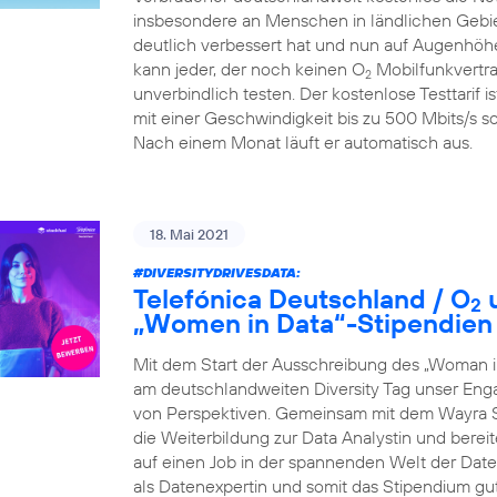
insbesondere an Menschen in ländlichen Gebiet
deutlich verbessert hat und nun auf Augenhöhe
kann jeder, der noch keinen O
Mobilfunkvertra
2
unverbindlich testen. Der kostenlose Testtarif i
mit einer Geschwindigkeit bis zu 500 Mbits/s so
Nach einem Monat läuft er automatisch aus.
18. Mai 2021
#DIVERSITYDRIVESDATA
:
Telefónica Deutschland / O
u
2
„Women in Data“-Stipendien
Mit dem Start der Ausschreibung des „Woman i
am deutschlandweiten Diversity Tag unser Eng
von Perspektiven. Gemeinsam mit dem Wayra S
die Weiterbildung zur Data Analystin und berei
auf einen Job in der spannenden Welt der Daten 
als Datenexpertin und somit das Stipendium gu