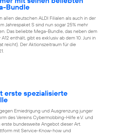
mer mit seinen beliebten
a-Bundle
n allen deutschen ALDI Filialen als auch in der
 Im Jahrespaket S sind nun sogar 25% mehr
en. Das beliebte Mega-Bundle, das neben dem
2 enthält, gibt es exklusiv ab dem 10. Juni in
t reicht). Der Aktionszeitraum für die
1.
 erste spezialisierte
lle
pf gegen Erniedrigung und Ausgrenzung junger
orm des Vereins Cybermobbing-Hilfe e.V. und
s erste bundesweite Angebot dieser Art.
lattform mit Service-Know-how und