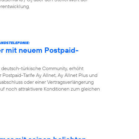
2
erentwicklung.
NDSTELEFONIE:
r mit neuem Postpaid-
e deutsch-türkische Community, erhöht
Postpaid-Tarife Ay Allnet, Ay Allnet Plus und
uabschluss oder einer Vertragsverlängerung
 auf noch attraktivere Konditionen zum gleichen