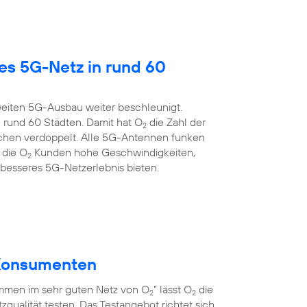
es 5G-Netz in rund 60
eiten 5G-Ausbau weiter beschleunigt.
 rund 60 Städten. Damit hat O
die Zahl der
2
chen verdoppelt. Alle 5G-Antennen funken
 die O
Kunden hohe Geschwindigkeiten,
2
 besseres 5G-Netzerlebnis bieten.
r Konsumenten
men im sehr guten Netz von O
” lässt O
die
2
2
qualität testen. Das Testangebot richtet sich