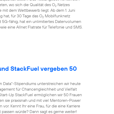
en, wo sich die Qualität des O
Netzes
2
 mit dem Wettbewerb liegt. Ab dem 1. Juni
g hat, für 30 Tage das O
Mobilfunknetz
2
st 5G-fähig, hat ein unlimitiertes Datenvolumen
wie eine Allnet Flatrate für Telefonie und SMS.
nd StackFuel vergeben 50
n Data“-Stipendiums unterstreichen wir heute
agement für Chancengleichheit und Vielfalt
tart-Up StackFuel ermöglichen wir 50 Frauen
ten sie praxisnah und mit viel Mentoren-Power
vor. Kennt Ihr eine Frau, für die eine Karriere
t passen würde? Dann sagt es gerne weiter!