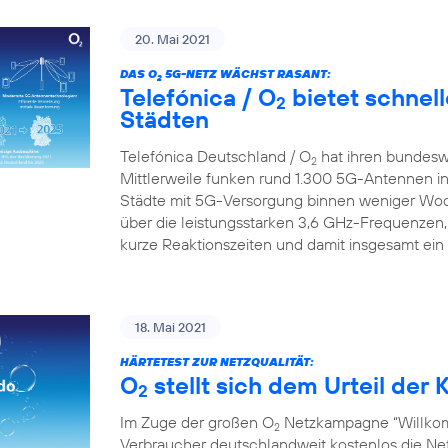
20. Mai 2021
DAS O
5G-NETZ WÄCHST RASANT:
2
Telefónica / O
bietet schnell
2
Städten
Telefónica Deutschland / O
hat ihren bundesw
2
Mittlerweile funken rund 1.300 5G-Antennen in
Städte mit 5G-Versorgung binnen weniger Wo
über die leistungsstarken 3,6 GHz-Frequenzen,
kurze Reaktionszeiten und damit insgesamt ein
18. Mai 2021
HÄRTETEST ZUR NETZQUALITÄT:
O
stellt sich dem Urteil de
2
Im Zuge der großen O
Netzkampagne “Willkom
2
Verbraucher deutschlandweit kostenlos die Netz