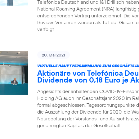
Telefónica Deutschland und 1&1 Drillisch habe
National Roaming Agreement (NRA) langfristig 
entsprechenden Vertrag unterzeichnet. Die von 1
Review-Verfahren werden als Teil der Gesamtei
verfolgt.
20. Mai 2021
VIRTUELLE HAUPTVERSAMMLUNG ZUM GESCHÄFTSJA
Aktionäre von Telefónica De
Dividende von 0,18 Euro je Ak
Angesichts der anhaltenden COVID-19-Einschr
Holding AG auch ihr Geschäftsjahr 2020 im R
formal abgeschlossen. Tagesordnungspunkte 
die Auszahlung der Dividende für 2020, die Wah
Neuregelung der Vorstands- und Aufsichtsrats
genehmigten Kapitals der Gesellschaft.