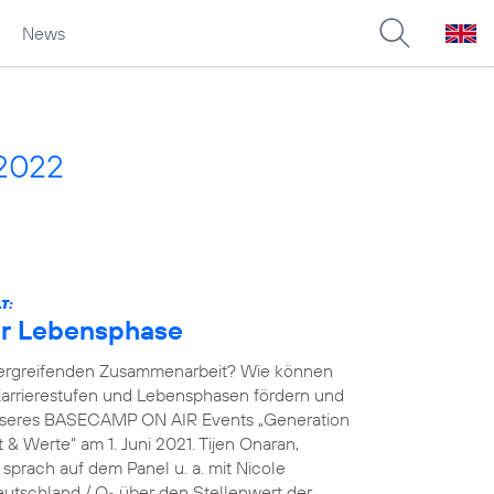
News
 2022
T:
der Lebensphase
übergreifenden Zusammenarbeit? Wie können
arrierestufen und Lebensphasen fördern und
unseres BASECAMP ON AIR Events „Generation
& Werte“ am 1. Juni 2021. Tijen Onaran,
prach auf dem Panel u. a. mit Nicole
eutschland / O
über den Stellenwert der