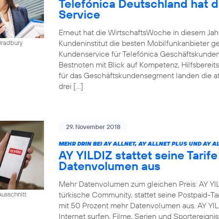
Telefónica Deutschland hat 
Service
Erneut hat die WirtschaftsWoche in diesem Ja
Kundeninstitut die besten Mobilfunkanbieter g
Bradbury
Kundenservice für Telefónica Geschäftskunden
Bestnoten mit Blick auf Kompetenz, Hilfsbereit
für das Geschäftskundensegment landen die at
drei […]
29. November 2018
MEHR DRIN BEI AY ALLNET, AY ALLNET PLUS UND AY A
AY YILDIZ stattet seine Tarif
Datenvolumen aus
Mehr Datenvolumen zum gleichen Preis: AY YIL
türkische Community, stattet seine Postpaid-Tar
usschnitt
mit 50 Prozent mehr Datenvolumen aus. AY YI
Internet surfen, Filme, Serien und Sportereig