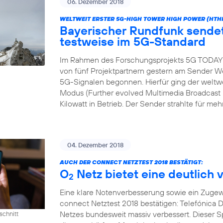
06. Dezember 2018
WELTWEIT ERSTER 5G-HIGH TOWER HIGH POWER (HTH
Bayerischer Rundfunk send
testweise im 5G-Standard
Im Rahmen des Forschungsprojekts 5G TODAY h
von fünf Projektpartnern gestern am Sender We
5G-Signalen begonnen. Hierfür ging der wel
Modus (Further evolved Multimedia Broadcast M
Kilowatt in Betrieb. Der Sender strahlte für meh
04. Dezember 2018
AUCH DER CONNECT NETZTEST 2018 BESTÄTIGT:
O
Netz bietet eine deutlich 
2
Eine klare Notenverbesserung sowie ein Zugew
connect Netztest 2018 bestätigen: Telefónica D
Netzes bundesweit massiv verbessert. Dieser 
schnitt