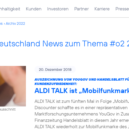
haltigkeit
Kunden
Investoren
Partner
Karriere
Presse
ws
Archiv 2022
Deutschland News zum Thema #o2
20. Dezember 2018
AUSZEICHNUNG VON YOUGOV UND HANDELSBLATT FÜR
KUNDENZUFRIEDENHEIT:
ALDI TALK ist „Mobilfunkmar
ALDI TALK ist zum fünften Mal in Folge „Mobilf
Discounter schaffte es in einer repräsentativ
usschnitt
Marktforschungsunternehmens YouGov in Zusam
Finanzzeitung Handelsblatt in diesem Jahr erneut
ALDI TALK wiederholt zur Mobilfunkmarke des J