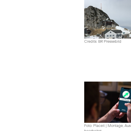
Credits: BR Pressebild
Foto: Placeit
|
Montage, Aus
bearbeitet