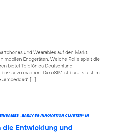
martphones und Wearables auf den Markt.
ten mobilen Endgeräten. Welche Rolle spielt die
gen bietet Telefónica Deutschland
 besser zu machen. Die eSIM ist bereits fest im
he „embedded“ […]
INSAMES „EARLY 5G INNOVATION CLUSTER“ IN
 die Entwicklung und