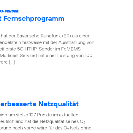
P)-SENDER:
et Fernsehprogramm
at der Bayerische Rundfunk (BR) als einer
ndelstein testweise mit der Ausstrahlung von
tweit erste 5G HTHP-Sender im FeMBMS-
ulticast Service) mit einer Leistung von 100
rere […]
verbesserte Netzqualität
inn um stolze 127 Punkte im aktuellen
eutschland hat die Netzqualität seines O
2
Sprung nach vorne wäre für das O
Netz ohne
2