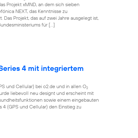
das Projekt xMND, an dem sich sieben
lefónica NEXT, das Kenntnisse zu
as Projekt, das auf zwei Jahre ausgelegt ist,
undesministeriums für […]
eries 4 mit integriertem
S und Cellular) bei o2.de und in allen O
2
urde liebevoll neu designt und erscheint mit
esundheitsfunktionen sowie einem eingebauten
4 (GPS und Cellular) den Einstieg zu