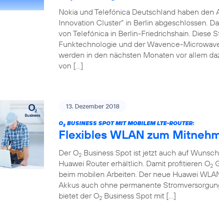
Nokia und Telefónica Deutschland haben den 
Innovation Cluster” in Berlin abgeschlossen. D
von Telefónica in Berlin-Friedrichshain. Diese 
Funktechnologie und der Wavence-Microwave-T
werden in den nächsten Monaten vor allem da
von […]
13. Dezember 2018
O
BUSINESS SPOT MIT MOBILEM LTE-ROUTER:
2
Flexibles WLAN zum Mitnehm
Der O
Business Spot ist jetzt auch auf Wuns
2
Huawei Router erhältlich. Damit profitieren O
G
2
beim mobilen Arbeiten. Der neue Huawei WLAN-R
Akkus auch ohne permanente Stromversorgung 
bietet der O
Business Spot mit […]
2