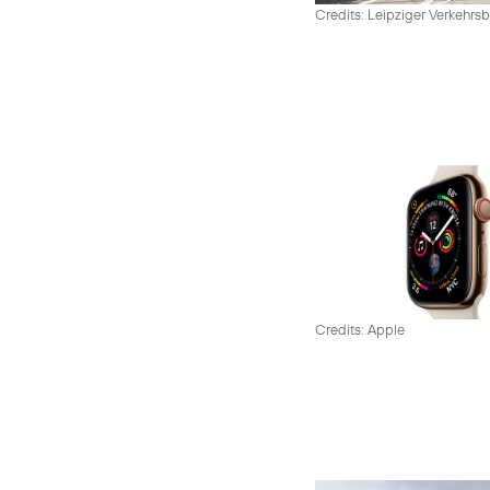
Credits: Leipziger Verkehrsb
Credits: Apple