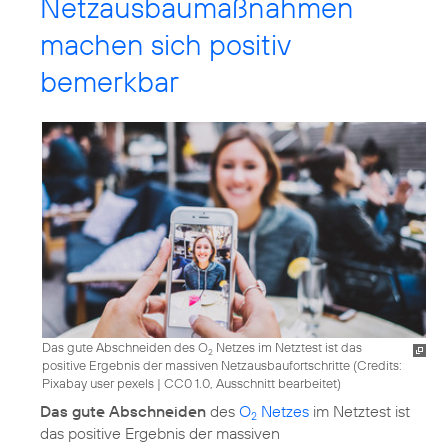
Netzausbaumaßnahmen
machen sich positiv
bemerkbar
Das gute Abschneiden des O
Netzes im Netztest ist das
2
positive Ergebnis der massiven Netzausbaufortschritte (
Credits:
Pixabay user pexels
|
CC0 1.0, Ausschnitt bearbeitet
)
Das gute Abschneiden
des
O
Netzes
im Netztest ist
2
das positive Ergebnis der massiven