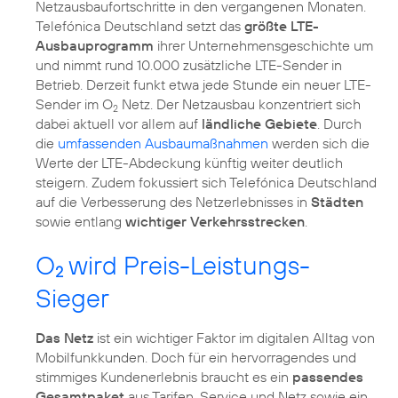
Netzausbaufortschritte in den vergangenen Monaten.
Telefónica Deutschland setzt das
größte LTE-
Ausbauprogramm
ihrer Unternehmens­geschichte um
und nimmt rund 10.000 zusätzliche LTE-Sender in
Betrieb. Derzeit funkt etwa jede Stunde ein neuer LTE-
Sender im O
Netz. Der Netzausbau konzentriert sich
2
dabei aktuell vor allem auf
ländliche Gebiete
. Durch
die
umfassenden Ausbaumaßnahmen
werden sich die
Werte der LTE-Abdeckung künftig weiter deutlich
steigern. Zudem fokussiert sich Telefónica Deutschland
auf die Verbesserung des Netzerlebnisses in
Städten
sowie entlang
wichtiger Verkehrsstrecken
O
wird Preis-Leistungs-
2
Sieger
Das Netz
ist ein wichtiger Faktor im digitalen Alltag von
Mobilfunkkunden. Doch für ein hervorragendes und
stimmiges Kundenerlebnis braucht es ein
passendes
Gesamtpaket
aus Tarifen, Service und Netz sowie ein