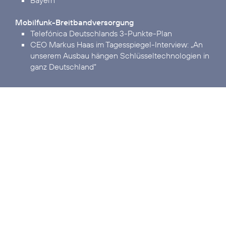
Bayern
Mobilfunk-Breitbandversorgung
Telefónica Deutschlands 3-Punkte-Plan
CEO Markus Haas im Tagesspiegel-Interview:
„An
unserem Ausbau hängen Schlüsseltechnologien in
ganz Deutschland“