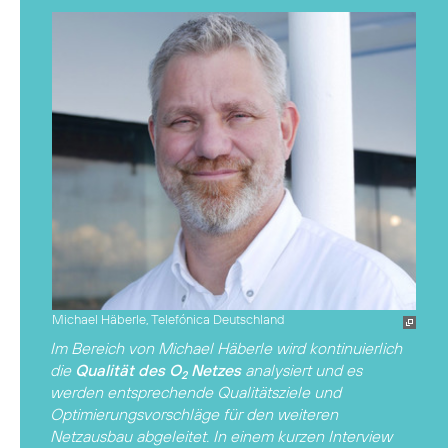
Michael Häberle, Telefónica Deutschland
Im Bereich von Michael Häberle wird kontinuierlich
die
Qualität des O
Netzes
analysiert und es
2
werden entsprechende Qualitätsziele und
Optimierungsvorschläge für den weiteren
Netzausbau abgeleitet. In einem kurzen Interview