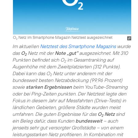
O
Netz im Smartphone Magazin Netztest ausgezeichnet
2
Im aktuellen
Netztest des Smartphone Magazins
wurde
das
O
Netz mit der
Note „gut“
ausgezeichnet. Mit 310
2
Punkten befindet sich O
im Gesamtranking auf
2
Augenhöhe mit dem Zweitplatzierten (312 Punkte).
Dabei kann das O
Netz unter anderem mit der
2
bundesweit besten Netzabdeckung (99,96 Prozent)
sowie
starken Ergebnissen
beim YouTube-Streaming
oder bei Ping-Zeiten punkten. Der Netztest legte den
Fokus in diesem Jahr auf Messfahrten (Drive-Tests) in
ländlichen Gebieten, größere Städte wurden meist
umfahren. Die guten Ergebnisse für das
O
Netz
sind
2
ein Beleg dafür, dass Kunden
bundesweit
– auch
jenseits sehr gut versorgter Großstädte – von einem
leistungsstarken Netz profitieren. In Kombination mit