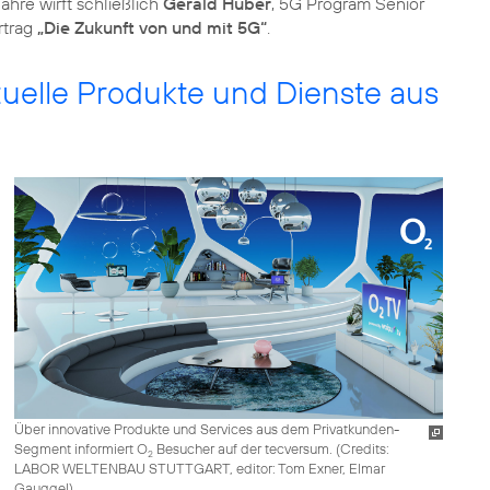
hre wirft schließlich
Gerald Huber
, 5G Program Senior
rtrag
„Die Zukunft von und mit 5G“
.
ktuelle Produkte und Dienste aus
Über innovative Produkte und Services aus dem Privatkunden-
Segment informiert O
Besucher auf der tecversum. (
Credits:
2
LABOR WELTENBAU STUTTGART, editor: Tom Exner, Elmar
Gauggel
)