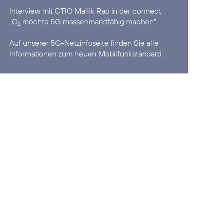
Interview mit CTIO Mallik Rao in der connect:
„O
möchte 5G massenmarktfähig machen“
2
Auf unserer
5G-Netzinfoseite
finden Sie alle
Informationen zum neuen Mobilfunkstandard.