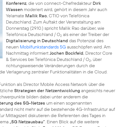
Konferenz
, die von connect-Chefredakteur
Dirk
Wassen
moderiert wird, gehört in diesem Jahr auch
Yelamate
Mallik Rao
, CTIO von Telefónica
Deutschland. Zum Auftakt der Veranstaltung am
Donnerstag (29.10.) spricht Mallik Rao darüber, wie
Telefónica Deutschland / O
als einer der Treiber der
2
Digitalisierung in Deutschland
das Potenzial des
neuen
Mobilfunkstandards 5G
ausschöpfen wird. Am
Nachmittag informiert
Jochen Bockfeld
, Director Core
& Services bei Telefónica Deutschland / O
, über
2
richtungsweisende Veränderungen durch die
ie Verlagerung zentraler Funktionalitäten in die Cloud.
Funktion als Director Mobile Access Network über die
tzliche
Strategien der Netzentwicklung
angesichts neuer
hwerpunkte bilden dabei unter anderem die
terung des 5G-Netzes
um einen sogenannten
andard nicht mehr auf die bestehende 4G-Infrastruktur auf
ur Mittagszeit diskutieren die Referenten des Tages in
Thema
„5G Netzausbau“
. Einen Blick auf die weitere