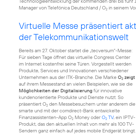
Technologieentwicklung der kommenden drei bis fünf Ja
Manager von Telefónica Deutschland / O
in seinem Vo
2
Virtuelle Messe präsentiert a
der Telekommunikationswelt
Bereits am 27. Oktober startet die „tecversum“-Messe:
Für sieben Tage öffnet das virtuelle Congress Center
im Internet kostenfrei seine Türen. Vorgestellt werden
Produkte, Services und Innovationen verschiedener
Unternehmen aus der ITK-Branche. Die Marke
O
zeigt
2
auf ihrem Messestand an vielen Beispielen, wie sie die
Möglichkeiten der Digitalisierung
für innovative
kundenorientierte Produkte und Dienste nutzt. So
präsentiert O
den Messebesuchern unter anderem die
2
smarte und mit der comdirect-Bank entwickelte
Finanzassistenten-App O
Money oder
O
TV
, ein IPTV-
2
2
Produkt, das den aktuellen Inhalt von mehr als 100 TV-
Sendern ganz einfach auf jedes mobile Endgerät bringt.