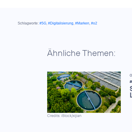
Schlagworte:
#5G
,
#Digitalisierung
,
#Marken
,
#o2
Ähnliche Themen:
0
B
Credits: iStock/xijian