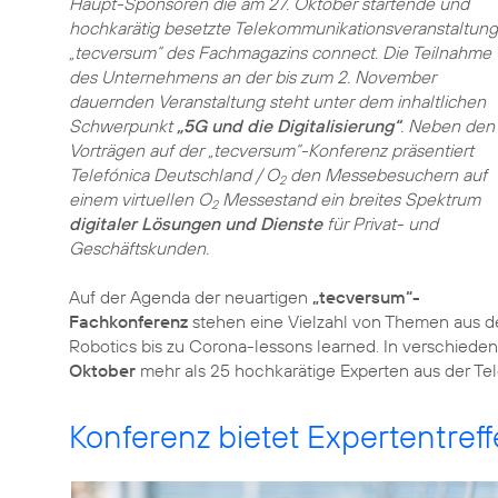
Haupt-Sponsoren die am 27. Oktober startende und
hochkarätig besetzte Telekommunikations­veranstaltung
„tecversum“ des Fachmagazins connect. Die Teilnahme
des Unternehmens an der bis zum 2. November
dauernden Veranstaltung steht unter dem inhaltlichen
Schwerpunkt
„5G und die Digitalisierung“
. Neben den
Vorträgen auf der „tecversum“-Konferenz präsentiert
Telefónica Deutschland / O
den Messebesuchern auf
2
einem virtuellen O
Messestand ein breites Spektrum
2
digitaler Lösungen und Dienste
für Privat- und
Geschäftskunden.
Auf der Agenda der neuartigen
„tecversum“-
Fachkonferenz
stehen eine Vielzahl von Themen aus de
Robotics bis zu Corona-lessons learned. In verschiede
Oktober
mehr als 25 hochkarätige Experten aus der T
Konferenz bietet Expertentreff