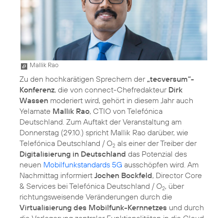
Mallik Rao
Zu den hochkarätigen Sprechern der
„tecversum“-
Konferenz
, die von connect-Chefredakteur
Dirk
Wassen
moderiert wird, gehört in diesem Jahr auch
Yelamate
Mallik Rao
, CTIO von Telefónica
Deutschland. Zum Auftakt der Veranstaltung am
Donnerstag (29.10.) spricht Mallik Rao darüber, wie
Telefónica Deutschland / O
als einer der Treiber der
2
Digitalisierung in Deutschland
das Potenzial des
neuen
Mobilfunkstandards 5G
ausschöpfen wird. Am
Nachmittag informiert
Jochen Bockfeld
, Director Core
& Services bei Telefónica Deutschland / O
, über
2
richtungsweisende Veränderungen durch die
Virtualisierung des Mobilfunk-Kernnetzes
und durch