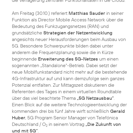
die Verlagerung zentraler Funktionalitäten in die Cloud.
Am Freitag (30.10.) referiert
Matthias Sauder
in seiner
Funktion als Director Mobile Access Network über die
Bedeutung des Funkzugangsnetzes (RAN) und
grundsätzliche
Strategien der Netzentwicklung
angesichts neuer Herausforderungen beim Ausbau von
5G. Besondere Schwerpunkte bilden dabei unter
anderem die Frequenzplanung sowie die in Kürze
beginnende
Erweiterung des 5G-Netzes
um einen
sogenannten „Standalone“-Betrieb. Dabei setzt der
neue Mobilfunkstandard nicht mehr auf die bestehende
4G-Infrastruktur auf und kann demzufolge sein ganzes
Potenzial entfalten. Zur Mittagszeit diskutieren die
Referenten des Tages in einem virtuellen Roundtable
über das viel beachtete Thema
„5G Netzausbau“
.
Einen Blick auf die weitere Technologieentwicklung der
kommenden drei bis fünf Jahre wirft schließlich
Gerald
Huber
, 5G Program Senior Manager von Telefónica
Deutschland / O
in seinem Vortrag
„Die Zukunft von
2
und mit 5G“
.