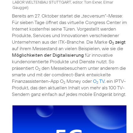
LABOR WELTENBAU STUTTGART, editor: Tom Exner, Elmar
Gauggel
)
Bereits am 27. Oktober startet die „tecversum“-Messe:
Für sieben Tage öffnet das virtuelle Congress Center im
Internet kostenfrei seine Türen. Vorgestellt werden
Produkte, Services und Innovationen verschiedener
Unternehmen aus der ITK-Branche. Die Marke
O
zeigt
2
auf ihrem Messestand an vielen Beispielen, wie sie die
Möglichkeiten der Digitalisierung
für innovative
kundenorientierte Produkte und Dienste nutzt. So
präsentiert O
den Messebesuchern unter anderem die
2
smarte und mit der comdirect-Bank entwickelte
Finanzassistenten-App O
Money oder
O
TV
, ein IPTV-
2
2
Produkt, das den aktuellen Inhalt von mehr als 100 TV-
Sendern ganz einfach auf jedes mobile Endgerät bringt.