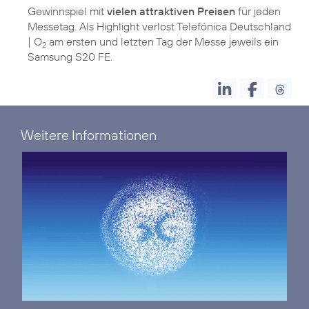
Gewinnspiel mit
vielen attraktiven Preisen
für jeden
Messetag. Als Highlight verlost Telefónica Deutschland
| O
am ersten und letzten Tag der Messe jeweils ein
2
Samsung S20 FE.
Weitere Informationen