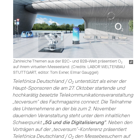
Zahlreiche Themen aus der B2C- und B2B-Welt präsentiert O
2
auf ihrem virtuellen Messestand. (
Credits: LABOR WELTENBAU
STUTTGART, editor: Tom Exner, Elmar Gauggel
)
Telefónica Deutschland / O
unterstützt als einer der
2
Haupt-Sponsoren die am 27. Oktober startende und
hochkarätig besetzte Telekommunikations­veranstaltung
„tecversum“ des Fachmagazins connect. Die Teilnahme
des Unternehmens an der bis zum 2. November
dauernden Veranstaltung steht unter dem inhaltlichen
Schwerpunkt
„5G und die Digitalisierung“
. Neben den
Vorträgen auf der „tecversum“-Konferenz präsentiert
Telefónica Deutschland / O
den Messebesuchern auf
2