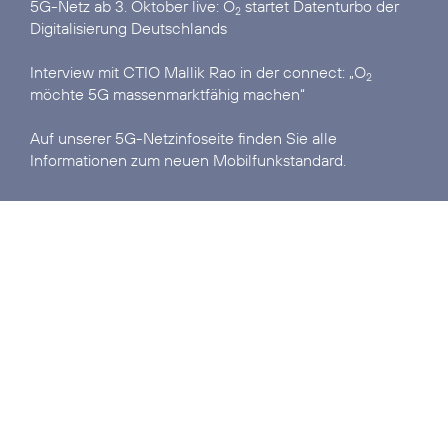
5G-Netz ab 3. Oktober live:
O
startet Datenturbo der
2
Digitalisierung Deutschlands
Interview mit CTIO Mallik Rao in der connect:
„O
2
möchte 5G massenmarktfähig machen“
Auf unserer
5G-Netzinfoseite
finden Sie alle
Informationen zum neuen Mobilfunkstandard.