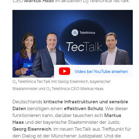
CEO
Markus Haas
im aktuellen O
Telefónica TecTalk.
2
Video bei YouTube ansehen
O
Telefónica TecTalk mit Georg Eisenreich, bayerischer
2
Staatsminister und O
Telefónica CEO Markus Haas.
2
Deutschlands
kritische Infrastrukturen und sensible
Daten
benötigen einen
effektiven Schutz
. Wie dieser
funktionieren kann, darüber tauschen sich
Markus
Haas
und der bayerische Staatsminister der Justiz,
Georg Eisenreich
, im neuen TecTalk aus. Treffpunkt für
den Dialog ist der Münchener Justizpalast. Und die