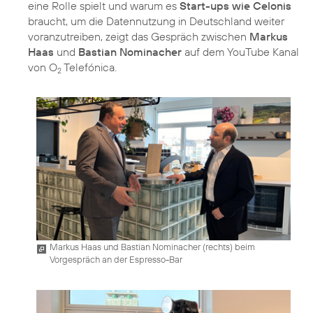
eine Rolle spielt und warum es
Start-ups wie Celonis
braucht, um die Datennutzung in Deutschland weiter
voranzutreiben, zeigt das Gespräch zwischen
Markus
Haas
und
Bastian Nominacher
auf dem YouTube Kanal
von O
Telefónica.
2
Markus Haas und Bastian Nominacher (rechts) beim
Vorgespräch an der Espresso-Bar