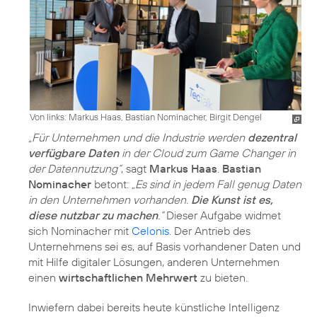
Von links: Markus Haas, Bastian Nominacher, Birgit Dengel
„Für Unternehmen und die Industrie werden
dezentral
verfügbare Daten
in der Cloud zum Game Changer in
der Datennutzung“
, sagt
Markus Haas
.
Bastian
Nominacher
betont:
„Es sind in jedem Fall genug Daten
in den Unternehmen vorhanden.
Die Kunst ist es,
diese nutzbar zu machen
.“
Dieser Aufgabe widmet
sich Nominacher mit
Celonis
. Der Antrieb des
Unternehmens sei es, auf Basis vorhandener Daten und
mit Hilfe digitaler Lösungen, anderen Unternehmen
einen
wirtschaftlichen Mehrwert
zu bieten.
Inwiefern dabei bereits heute künstliche Intelligenz