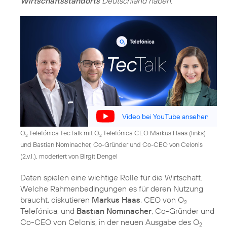
Wirtschaftsstandorts
Deutschland haben.
Video bei YouTube ansehen
O
Telefónica TecTalk mit O
Telefónica CEO Markus Haas (links)
2
2
und Bastian Nominacher, Co-Gründer und Co-CEO von Celonis
(2.v.l.), moderiert von Birgit Dengel
Daten spielen eine wichtige Rolle für die Wirtschaft.
Welche Rahmenbedingungen es für deren Nutzung
braucht, diskutieren
Markus Haas
, CEO von O
2
Telefónica, und
Bastian Nominacher
, Co-Gründer und
Co-CEO von Celonis, in der neuen Ausgabe des O
2