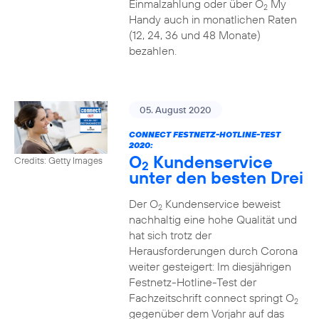
Einmalzahlung oder über O
My
2
Handy auch in monatlichen Raten
(12, 24, 36 und 48 Monate)
bezahlen.
05. August 2020
CONNECT FESTNETZ-HOTLINE-TEST
2020:
O
Kundenservice
Credits: Getty Images
2
unter den besten Drei
Der O
Kundenservice beweist
2
nachhaltig eine hohe Qualität und
hat sich trotz der
Herausforderungen durch Corona
weiter gesteigert: Im diesjährigen
Festnetz-Hotline-Test der
Fachzeitschrift connect springt O
2
gegenüber dem Vorjahr auf das