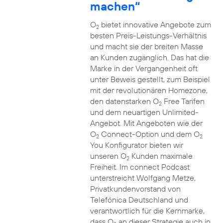
machen“
O
bietet innovative Angebote zum
2
besten Preis-Leistungs-Verhältnis
und macht sie der breiten Masse
an Kunden zugänglich. Das hat die
Marke in der Vergangenheit oft
unter Beweis gestellt, zum Beispiel
mit der revolutionären Homezone,
den datenstarken O
Free Tarifen
2
und dem neuartigen Unlimited-
Angebot. Mit Angeboten wie der
O
Connect-Option und dem O
2
2
You Konfigurator bieten wir
unseren O
Kunden maximale
2
Freiheit. Im connect Podcast
unterstreicht Wolfgang Metze,
Privatkundenvorstand von
Telefónica Deutschland und
verantwortlich für die Kernmarke,
dass O
an dieser Strategie auch in