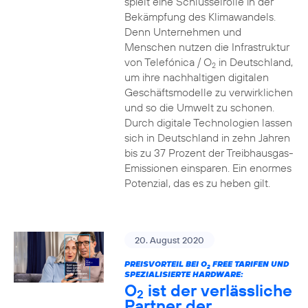
spielt eine Schlüsselrolle in der
Bekämpfung des Klimawandels.
Denn Unternehmen und
Menschen nutzen die Infrastruktur
von Telefónica / O
in Deutschland,
2
um ihre nachhaltigen digitalen
Geschäftsmodelle zu verwirklichen
und so die Umwelt zu schonen.
Durch digitale Technologien lassen
sich in Deutschland in zehn Jahren
bis zu 37 Prozent der Treibhausgas-
Emissionen einsparen. Ein enormes
Potenzial, das es zu heben gilt.
20. August 2020
PREISVORTEIL BEI O
FREE TARIFEN UND
2
SPEZIALISIERTE HARDWARE:
O
ist der verlässliche
2
Partner der