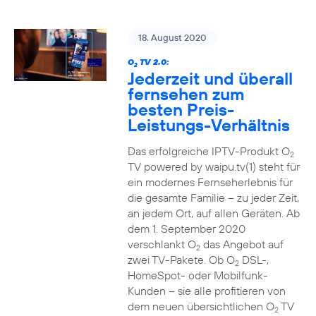
18. August 2020
O
TV 2.0:
2
Jederzeit und überall
fernsehen zum
besten Preis-
Leistungs-Verhältnis
Das erfolgreiche IPTV-Produkt O
2
TV powered by waipu.tv(1) steht für
ein modernes Fernseherlebnis für
die gesamte Familie – zu jeder Zeit,
an jedem Ort, auf allen Geräten. Ab
dem 1. September 2020
verschlankt O
das Angebot auf
2
zwei TV-Pakete. Ob O
DSL-,
2
HomeSpot- oder Mobilfunk-
Kunden – sie alle profitieren von
dem neuen übersichtlichen O
TV
2