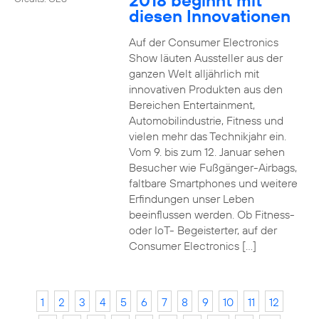
2018 beginnt mit
diesen Innovationen
Auf der Consumer Electronics
Show läuten Aussteller aus der
ganzen Welt alljährlich mit
innovativen Produkten aus den
Bereichen Entertainment,
Automobilindustrie, Fitness und
vielen mehr das Technikjahr ein.
Vom 9. bis zum 12. Januar sehen
Besucher wie Fußgänger-Airbags,
faltbare Smartphones und weitere
Erfindungen unser Leben
beeinflussen werden. Ob Fitness-
oder IoT- Begeisterter, auf der
Consumer Electronics […]
1
2
3
4
5
6
7
8
9
10
11
12