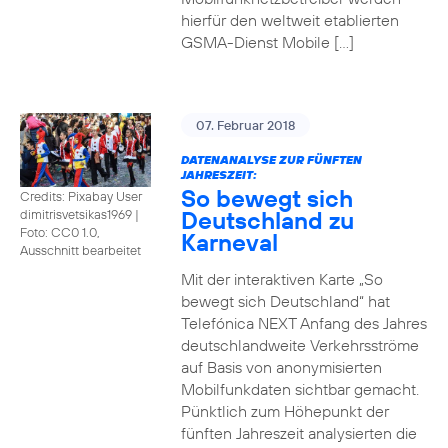
hierfür den weltweit etablierten
GSMA-Dienst Mobile […]
07. Februar 2018
DATENANALYSE ZUR FÜNFTEN
JAHRESZEIT:
So bewegt sich
Credits: Pixabay User
Deutschland zu
dimitrisvetsikas1969
|
Foto: CC0 1.0,
Karneval
Ausschnitt bearbeitet
Mit der interaktiven Karte „So
bewegt sich Deutschland“ hat
Telefónica NEXT Anfang des Jahres
deutschlandweite Verkehrsströme
auf Basis von anonymisierten
Mobilfunkdaten sichtbar gemacht.
Pünktlich zum Höhepunkt der
fünften Jahreszeit analysierten die