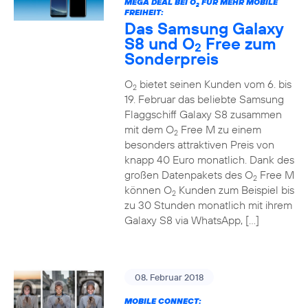
MEGA DEAL BEI O
FÜR MEHR MOBILE
2
FREIHEIT:
Das Samsung Galaxy
S8 und O
Free zum
2
Sonderpreis
O
bietet seinen Kunden vom 6. bis
2
19. Februar das beliebte Samsung
Flaggschiff Galaxy S8 zusammen
mit dem O
Free M zu einem
2
besonders attraktiven Preis von
knapp 40 Euro monatlich. Dank des
großen Datenpakets des O
Free M
2
können O
Kunden zum Beispiel bis
2
zu 30 Stunden monatlich mit ihrem
Galaxy S8 via WhatsApp, […]
08. Februar 2018
MOBILE CONNECT: