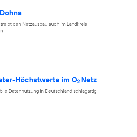
 Dohna
 treibt den Netzausbau auch im Landkreis
an
ester-Höchstwerte im O
Netz
2
ile Datennutzung in Deutschland schlagartig