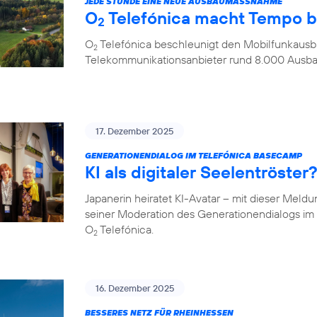
JEDE STUNDE EINE NEUE AUSBAUMASSNAHME
O
Telefónica macht Tempo 
2
O
Telefónica beschleunigt den Mobilfunkausba
2
Telekommunikationsanbieter rund 8.000 Aus
17. Dezember 2025
GENERATIONENDIALOG IM TELEFÓNICA BASECAMP
KI als digitaler Seelentröste
Japanerin heiratet KI-Avatar – mit dieser Meld
seiner Moderation des Generationendialogs 
O
Telefónica.
2
16. Dezember 2025
BESSERES NETZ FÜR RHEINHESSEN