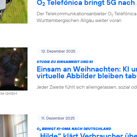
O
Telefónica bringt 5G nach
2
Der Telekommunikationsanbieter O
Telefónica
2
Württembergischen Allgäu weiter voran
12. Dezember 2025
STUDIE ZU EINSAMKEIT UND KI
Einsam an Weihnachten: KI u
virtuelle Abbilder bleiben ta
Jeder Zweite fühlt sich alleingelassen, sozial 
bile GmbH
11. Dezember 2025
O
BRINGT KI-OMA NACH DEUTSCHLAND
2
„Hilde“ klärt Verbraucher ü