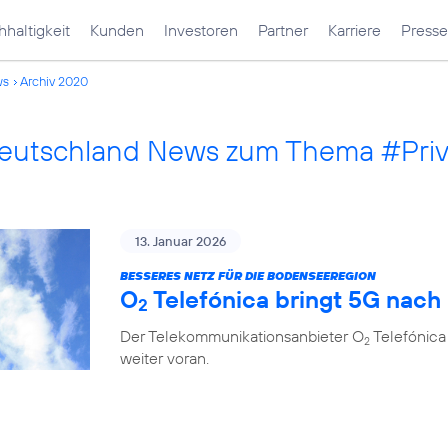
haltigkeit
Kunden
Investoren
Partner
Karriere
Presse
ws
Archiv 2020
Deutschland News zum Thema #Pri
13. Januar 2026
BESSERES NETZ FÜR DIE BODENSEEREGION
O
Telefónica bringt 5G nach
2
Der Telekommunikationsanbieter O
Telefónica
2
weiter voran.