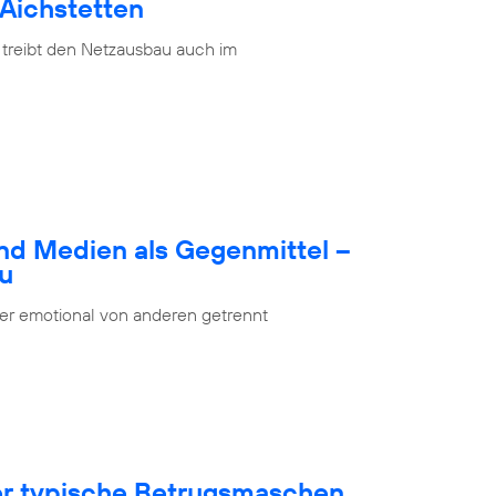
 Aichstetten
 treibt den Netzausbau auch im
nd Medien als Gegenmittel –
bu
oder emotional von anderen getrennt
ber typische Betrugsmaschen