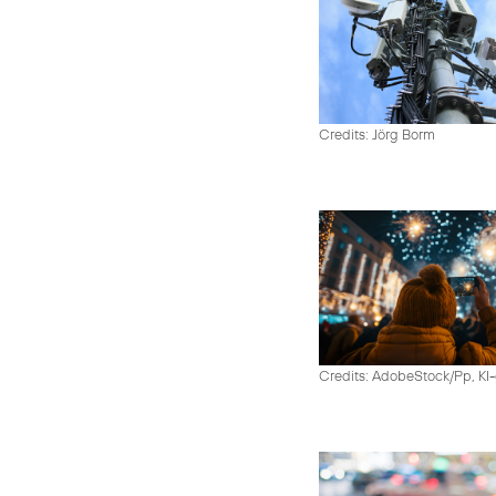
Credits: Jörg Borm
Credits: AdobeStock/Pp, KI-