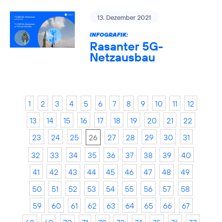
13. Dezember 2021
INFOGRAFIK:
Rasanter 5G-
Netzausbau
1
2
3
4
5
6
7
8
9
10
11
12
13
14
15
16
17
18
19
20
21
22
23
24
25
26
27
28
29
30
31
32
33
34
35
36
37
38
39
40
41
42
43
44
45
46
47
48
49
50
51
52
53
54
55
56
57
58
59
60
61
62
63
64
65
66
67