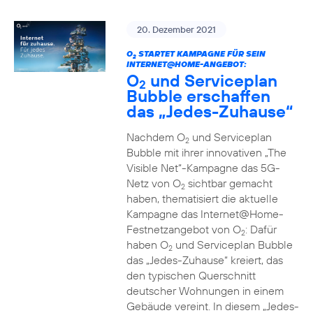
20. Dezember 2021
O
STARTET KAMPAGNE FÜR SEIN
2
INTERNET@HOME-ANGEBOT:
O
und Serviceplan
2
Bubble erschaffen
das „Jedes-Zuhause“
Nachdem O
und Serviceplan
2
Bubble mit ihrer innovativen „The
Visible Net“-Kampagne das 5G-
Netz von O
sichtbar gemacht
2
haben, thematisiert die aktuelle
Kampagne das Internet@Home-
Festnetzangebot von O
: Dafür
2
haben O
und Serviceplan Bubble
2
das „Jedes-Zuhause“ kreiert, das
den typischen Querschnitt
deutscher Wohnungen in einem
Gebäude vereint. In diesem „Jedes-