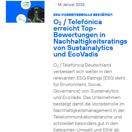
14. Januar 2022
ESG VORREITERROLLE BESTÄTIGT:
O
/ Telefónica
2
erreicht Top-
Bewertungen in
Nachhaltigkeitsratings
von Sustainalytics
und EcoVadis
O
/ Telefónica Deutschland
2
verbessert sich weiter in den
relevanten ESG Ratings (ESG steht
für Environment, Social,
Governance) von Sustainalytics
und EcoVadis. Das Unternehmen
bestätigt damit die Vorreiterrolle im
Nachhaltigkeitsmanagement in der
Telekommunikationsbranche und
schneidet besonders gut in den
Kategorien Umwelt und Ethik ab.