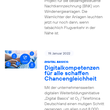
Projekt für die bedarfsgesteuerte
Nachtkennzeichnung (BNK) von
Windenergieanlagen. Die
Warnlichter der Anlagen leuchten
jetzt nur noch dann, wenn
tatsächlich Flugverkehr in der
Nähe ist.
19. Januar 2022
DIGITAL BASICS:
Digitalkompetenzen
für alle schaffen
Chancengleichheit
Mit der unternehmensweiten
digitalen Weiterbildungsinitiative
„Digital Basics“ ist O
/ Telefónica
2
Deutschland einen mutigen Schritt
gegangen, um allen rund 8.000