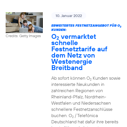
10. Januar 2022
ERWEITERTES FESTNETZANGEBOT FÜR O
2
KUNDEN:
O
vermarktet
Credits: Getty Images
2
schnelle
Festnetztarife auf
dem Netz von
Westenergie
Breitband
Ab sofort können O
Kunden sowie
2
interessierte Neukunden in
zahlreichen Regionen von
Rheinland-Pfalz, Nordrhein-
Westfalen und Niedersachsen
schnellere Festnetzanschlüsse
buchen. O
/ Telefónica
2
Deutschland hat dafür ihre bereits