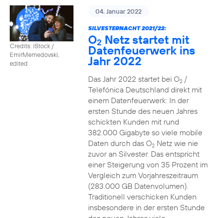
04. Januar 2022
SILVESTERNACHT 2021/22:
O
Netz startet mit
2
Credits: iStock /
Datenfeuerwerk ins
EmirMemedovski,
Jahr 2022
edited
Das Jahr 2022 startet bei O
/
2
Telefónica Deutschland direkt mit
einem Datenfeuerwerk: In der
ersten Stunde des neuen Jahres
schickten Kunden mit rund
382.000 Gigabyte so viele mobile
Daten durch das O
Netz wie nie
2
zuvor an Silvester. Das entspricht
einer Steigerung von 35 Prozent im
Vergleich zum Vorjahreszeitraum
(283.000 GB Datenvolumen).
Traditionell verschicken Kunden
insbesondere in der ersten Stunde