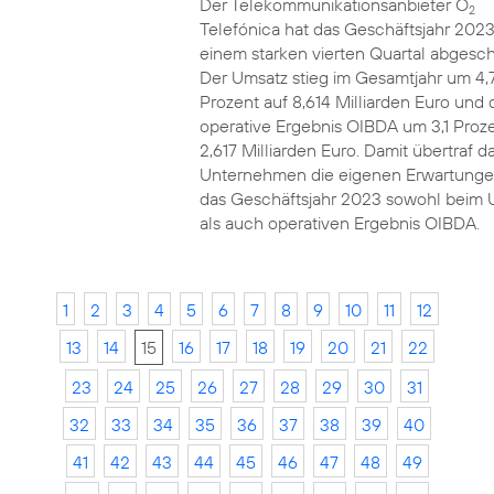
Der Telekommunikationsanbieter O
2
Telefónica hat das Geschäftsjahr 2023
einem starken vierten Quartal abgesch
Der Umsatz stieg im Gesamtjahr um 4,
Prozent auf 8,614 Milliarden Euro und 
operative Ergebnis OIBDA um 3,1 Proze
2,617 Milliarden Euro. Damit übertraf d
Unternehmen die eigenen Erwartunge
das Geschäftsjahr 2023 sowohl beim 
als auch operativen Ergebnis OIBDA.
1
2
3
4
5
6
7
8
9
10
11
12
13
14
15
16
17
18
19
20
21
22
23
24
25
26
27
28
29
30
31
32
33
34
35
36
37
38
39
40
41
42
43
44
45
46
47
48
49