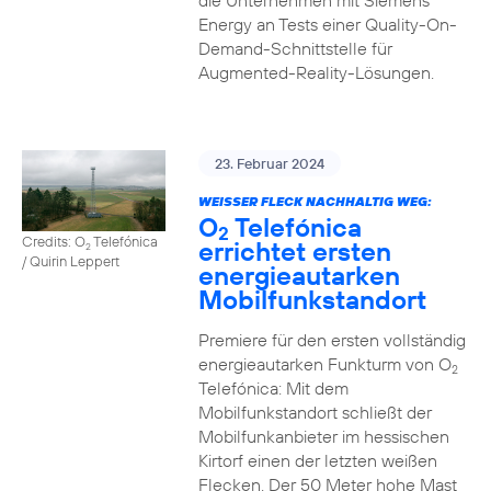
die Unternehmen mit Siemens
Energy an Tests einer Quality-On-
Demand-Schnittstelle für
Augmented-Reality-Lösungen.
23. Februar 2024
WEISSER FLECK NACHHALTIG WEG:
O
Telefónica
2
Credits: O
Telefónica
errichtet ersten
2
/ Quirin Leppert
energieautarken
Mobilfunkstandort
Premiere für den ersten vollständig
energieautarken Funkturm von O
2
Telefónica: Mit dem
Mobilfunkstandort schließt der
Mobilfunkanbieter im hessischen
Kirtorf einen der letzten weißen
Flecken. Der 50 Meter hohe Mast