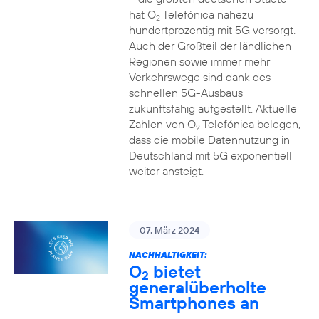
hat O
Telefónica nahezu
2
hundertprozentig mit 5G versorgt.
Auch der Großteil der ländlichen
Regionen sowie immer mehr
Verkehrswege sind dank des
schnellen 5G-Ausbaus
zukunftsfähig aufgestellt. Aktuelle
Zahlen von O
Telefónica belegen,
2
dass die mobile Datennutzung in
Deutschland mit 5G exponentiell
weiter ansteigt.
07. März 2024
NACHHALTIGKEIT:
O
bietet
2
generalüberholte
Smartphones an