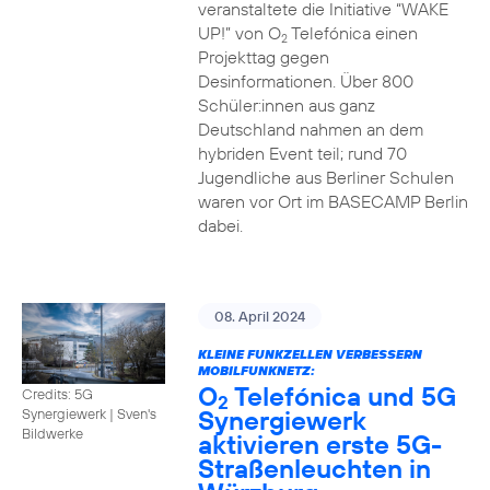
veranstaltete die Initiative “WAKE
UP!” von O
Telefónica einen
2
Projekttag gegen
Desinformationen. Über 800
Schüler:innen aus ganz
Deutschland nahmen an dem
hybriden Event teil; rund 70
Jugendliche aus Berliner Schulen
waren vor Ort im BASECAMP Berlin
dabei.
08. April 2024
KLEINE FUNKZELLEN VERBESSERN
MOBILFUNKNETZ:
O
Telefónica und 5G
Credits: 5G
2
Synergiewerk
Synergiewerk | Sven's
Bildwerke
aktivieren erste 5G-
Straßenleuchten in