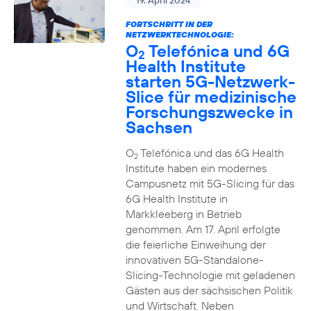
19. April 2024
FORTSCHRITT IN DER
NETZWERKTECHNOLOGIE:
O
Telefónica und 6G
2
Health Institute
starten 5G-Netzwerk-
Slice für medizinische
Forschungszwecke in
Sachsen
O
Telefónica und das 6G Health
2
Institute haben ein modernes
Campusnetz mit 5G-Slicing für das
6G Health Institute in
Markkleeberg in Betrieb
genommen. Am 17. April erfolgte
die feierliche Einweihung der
innovativen 5G-Standalone-
Slicing-Technologie mit geladenen
Gästen aus der sächsischen Politik
und Wirtschaft. Neben