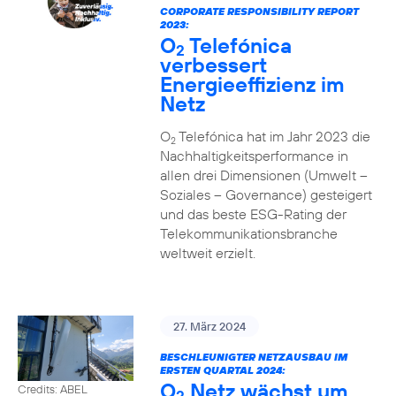
CORPORATE RESPONSIBILITY REPORT
2023:
O
Telefónica
2
verbessert
Energieeffizienz im
Netz
O
Telefónica hat im Jahr 2023 die
2
Nachhaltigkeitsperformance in
allen drei Dimensionen (Umwelt –
Soziales – Governance) gesteigert
und das beste ESG-Rating der
Telekommunikationsbranche
weltweit erzielt.
27. März 2024
BESCHLEUNIGTER NETZAUSBAU IM
ERSTEN QUARTAL 2024:
O
Netz wächst um
Credits: ABEL
2