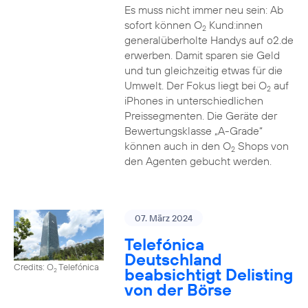
Es muss nicht immer neu sein: Ab
sofort können O
Kund:innen
2
generalüberholte Handys auf o2.de
erwerben. Damit sparen sie Geld
und tun gleichzeitig etwas für die
Umwelt. Der Fokus liegt bei O
auf
2
iPhones in unterschiedlichen
Preissegmenten. Die Geräte der
Bewertungsklasse „A-Grade“
können auch in den O
Shops von
2
den Agenten gebucht werden.
07. März 2024
Telefónica
Deutschland
Credits: O
Telefónica
beabsichtigt Delisting
2
von der Börse