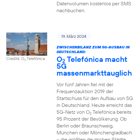
Datenvolumen kostenlos per SMS
nachbuchen.
19. März 2024
ZWISCHENBILANZ ZUM 5G-AUSBAU IN
DEUTSCHLAND:
O
Telefónica macht
Credits: O
Telefónica
2
2
5G
massenmarkttauglich
Vor fünf Jahren fiel mit der
Frequenzauktion 2019 der
Startschuss für den Aufbau von 5G
in Deutschland. Heute erreicht das
5G-Netz von O
Telefónica bereits
2
95 Prozent der Bevölkerung. Ob
Berlin oder Braunschweig,
München oder Mönchengladbach
– die größten deutschen Städte