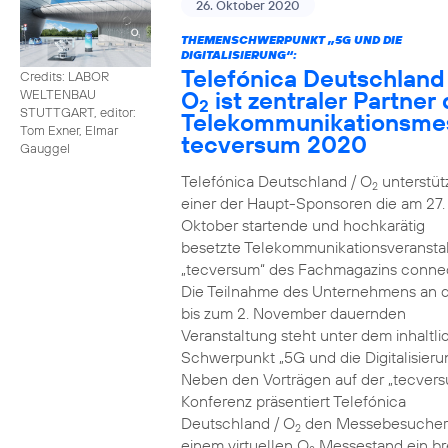
26. Oktober 2020
THEMENSCHWERPUNKT „5G UND DIE
DIGITALISIERUNG“:
Telefónica Deutschland
Credits: LABOR
O
ist zentraler Partner 
WELTENBAU
2
STUTTGART, editor:
Telekommunikationsme
Tom Exner, Elmar
tecversum 2020
Gauggel
Telefónica Deutschland / O
unterstütz
2
einer der Haupt-Sponsoren die am 27.
Oktober startende und hochkarätig
besetzte Telekommunikationsveransta
„tecversum“ des Fachmagazins connec
Die Teilnahme des Unternehmens an 
bis zum 2. November dauernden
Veranstaltung steht unter dem inhaltl
Schwerpunkt „5G und die Digitalisieru
Neben den Vorträgen auf der „tecver
Konferenz präsentiert Telefónica
Deutschland / O
den Messebesucher
2
einem virtuellen O
Messestand ein br