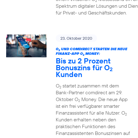
2
Spektrum digitaler Lösungen und Dien
für Privat- und Geschäftskunden.
23. Oktober 2020
O
UND COMDIRECT STARTEN DIE NEUE
2
FINANZ-APP O
MONEY:
2
Bis zu 2 Prozent
Bonuszins für O
2
Kunden
O
startet zusammen mit dem
2
Bank-Partner comdirect am 29.
Oktober O
Money. Die neue App
2
ist ein frei verfügbarer smarter
Finanzassistent für alle Nutzer. O
2
Kunden erhalten neben den
praktischen Funktionen des
Finanzassistenten Bonuszinsen auf