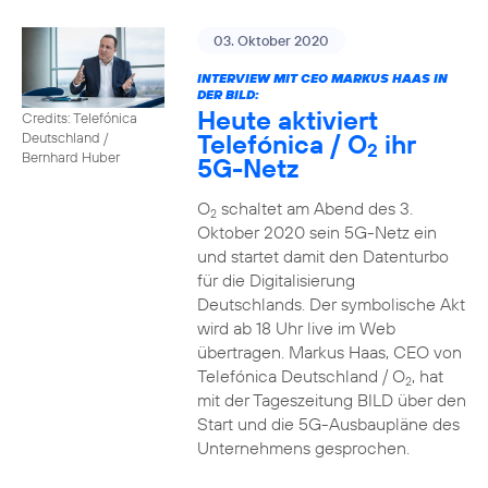
03. Oktober 2020
INTERVIEW MIT CEO MARKUS HAAS IN
DER BILD:
Heute aktiviert
Credits: Telefónica
Telefónica / O
ihr
Deutschland /
2
Bernhard Huber
5G-Netz
O
schaltet am Abend des 3.
2
Oktober 2020 sein 5G-Netz ein
und startet damit den Datenturbo
für die Digitalisierung
Deutschlands. Der symbolische Akt
wird ab 18 Uhr live im Web
übertragen. Markus Haas, CEO von
Telefónica Deutschland / O
, hat
2
mit der Tageszeitung BILD über den
Start und die 5G-Ausbaupläne des
Unternehmens gesprochen.