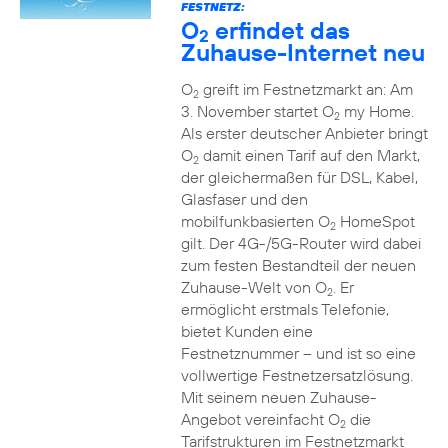
FESTNETZ:
O
erfindet das
2
Zuhause-Internet neu
O
greift im Festnetzmarkt an: Am
2
3. November startet O
my Home.
2
Als erster deutscher Anbieter bringt
O
damit einen Tarif auf den Markt,
2
der gleichermaßen für DSL, Kabel,
Glasfaser und den
mobilfunkbasierten O
HomeSpot
2
gilt. Der 4G-/5G-Router wird dabei
zum festen Bestandteil der neuen
Zuhause-Welt von O
. Er
2
ermöglicht erstmals Telefonie,
bietet Kunden eine
Festnetznummer – und ist so eine
vollwertige Festnetzersatzlösung.
Mit seinem neuen Zuhause-
Angebot vereinfacht O
die
2
Tarifstrukturen im Festnetzmarkt