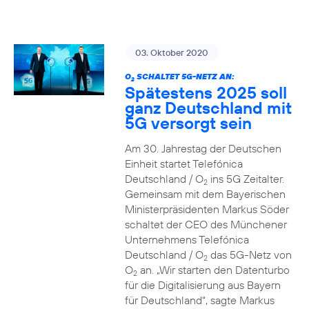
03. Oktober 2020
O
SCHALTET 5G-NETZ AN:
2
Spätestens 2025 soll
ganz Deutschland mit
5G versorgt sein
Am 30. Jahrestag der Deutschen
Einheit startet Telefónica
Deutschland / O
ins 5G Zeitalter.
2
Gemeinsam mit dem Bayerischen
Ministerpräsidenten Markus Söder
schaltet der CEO des Münchener
Unternehmens Telefónica
Deutschland / O
das 5G-Netz von
2
O
an. „Wir starten den Datenturbo
2
für die Digitalisierung aus Bayern
für Deutschland“, sagte Markus