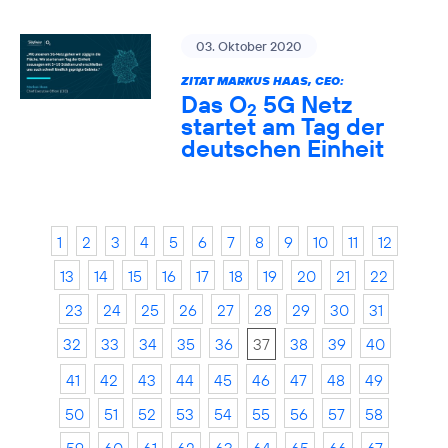
03. Oktober 2020
ZITAT MARKUS HAAS, CEO:
Das O
5G Netz
2
startet am Tag der
deutschen Einheit
1
2
3
4
5
6
7
8
9
10
11
12
13
14
15
16
17
18
19
20
21
22
23
24
25
26
27
28
29
30
31
32
33
34
35
36
37
38
39
40
41
42
43
44
45
46
47
48
49
50
51
52
53
54
55
56
57
58