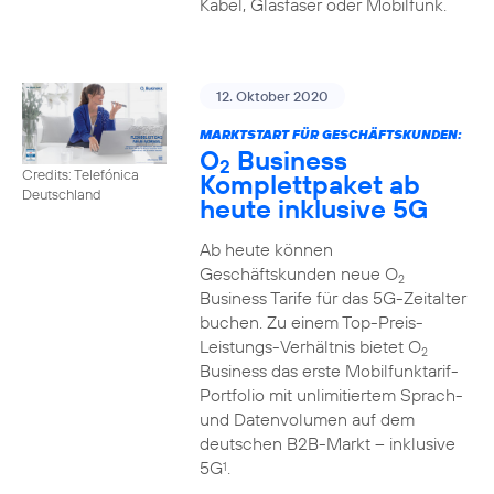
Kabel, Glasfaser oder Mobilfunk.
12. Oktober 2020
MARKTSTART FÜR GESCHÄFTSKUNDEN:
O
Business
2
Credits: Telefónica
Komplettpaket ab
Deutschland
heute inklusive 5G
Ab heute können
Geschäftskunden neue O
2
Business Tarife für das 5G-Zeitalter
buchen. Zu einem Top-Preis-
Leistungs-Verhältnis bietet O
2
Business das erste Mobilfunktarif-
Portfolio mit unlimitiertem Sprach-
und Datenvolumen auf dem
deutschen B2B-Markt – inklusive
5G
.
1