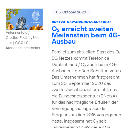
05. Oktober 2020
BNETZA-VERSORGUNGSAUFLAGE:
O
erreicht zweiten
2
Antennenfoto /
Meilenstein beim 4G-
Credits: Pixabay User
Ausbau
stux
|
CC0 1.0,
Ausschnitt bearbeitet
Parallel zum aktuellen Start des O
2
5G Netzes kommt Telefónica
Deutschland / O
auch beim 4G-
2
Ausbau mit großen Schritten voran.
Das Unternehmen hat fristgerecht
zum 30. September 2020 das
zweite Zwischenziel erreicht, das
die Bundesnetzagentur (BNetzA)
für das nachträgliche Erfüllen der
Versorgungsauflage aus der
Frequenzauktion 2015 vorgegeben
hatte. Insgesamt hat O
seit
2
Jahresbeginn 5089 neue 4G-