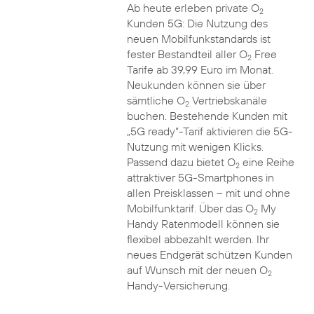
Ab heute erleben private O
2
Kunden 5G: Die Nutzung des
neuen Mobilfunkstandards ist
fester Bestandteil aller O
Free
2
Tarife ab 39,99 Euro im Monat.
Neukunden können sie über
sämtliche O
Vertriebskanäle
2
buchen. Bestehende Kunden mit
„5G ready“-Tarif aktivieren die 5G-
Nutzung mit wenigen Klicks.
Passend dazu bietet O
eine Reihe
2
attraktiver 5G-Smartphones in
allen Preisklassen – mit und ohne
Mobilfunktarif. Über das O
My
2
Handy Ratenmodell können sie
flexibel abbezahlt werden. Ihr
neues Endgerät schützen Kunden
auf Wunsch mit der neuen O
2
Handy-Versicherung.