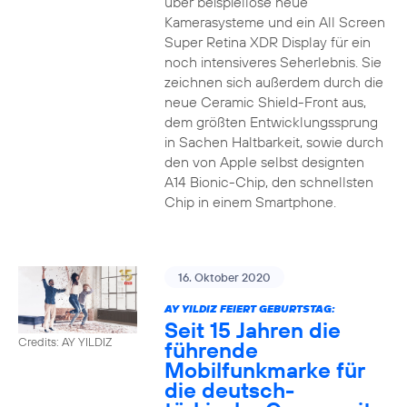
über beispiellose neue
Kamerasysteme und ein All Screen
Super Retina XDR Display für ein
noch intensiveres Seherlebnis. Sie
zeichnen sich außerdem durch die
neue Ceramic Shield-Front aus,
dem größten Entwicklungssprung
in Sachen Haltbarkeit, sowie durch
den von Apple selbst designten
A14 Bionic-Chip, den schnellsten
Chip in einem Smartphone.
16. Oktober 2020
AY YILDIZ FEIERT GEBURTSTAG:
Seit 15 Jahren die
Credits: AY YILDIZ
führende
Mobilfunkmarke für
die deutsch-