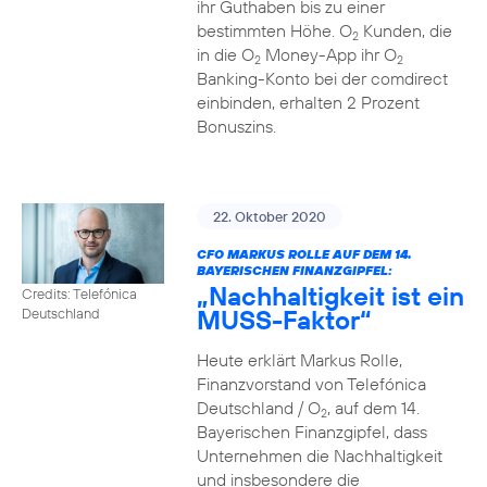
ihr Guthaben bis zu einer
bestimmten Höhe. O
Kunden, die
2
in die O
Money-App ihr O
2
2
Banking-Konto bei der comdirect
einbinden, erhalten 2 Prozent
Bonuszins.
22. Oktober 2020
CFO MARKUS ROLLE AUF DEM 14.
BAYERISCHEN FINANZGIPFEL:
„Nachhaltigkeit ist ein
Credits: Telefónica
MUSS-Faktor“
Deutschland
Heute erklärt Markus Rolle,
Finanzvorstand von Telefónica
Deutschland / O
, auf dem 14.
2
Bayerischen Finanzgipfel, dass
Unternehmen die Nachhaltigkeit
und insbesondere die