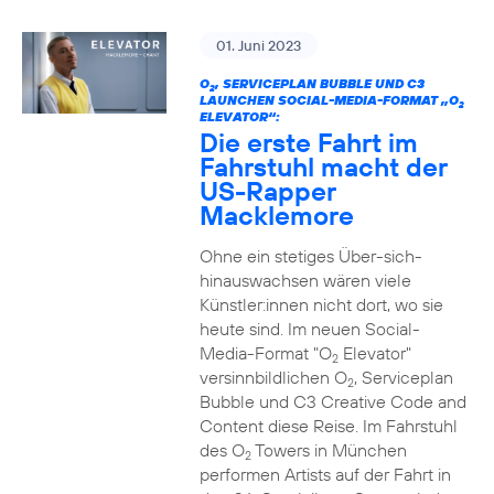
01. Juni 2023
O
, SERVICEPLAN BUBBLE UND C3
2
LAUNCHEN SOCIAL-MEDIA-FORMAT „O
2
ELEVATOR“:
Die erste Fahrt im
Fahrstuhl macht der
US-Rapper
Macklemore
Ohne ein stetiges Über-sich-
hinauswachsen wären viele
Künstler:innen nicht dort, wo sie
heute sind. Im neuen Social-
Media-Format "O
Elevator"
2
versinnbildlichen O
, Serviceplan
2
Bubble und C3 Creative Code and
Content diese Reise. Im Fahrstuhl
des O
Towers in München
2
performen Artists auf der Fahrt in