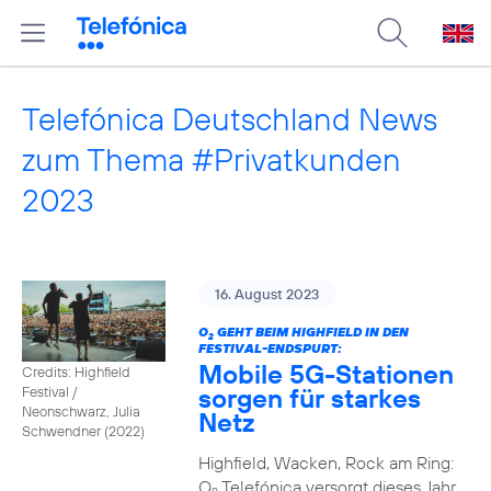
Telefónica Deutschland News
zum Thema #Privatkunden
2023
16. August 2023
O
GEHT BEIM HIGHFIELD IN DEN
2
FESTIVAL-ENDSPURT:
Mobile 5G-Stationen
Credits: Highfield
sorgen für starkes
Festival /
Neonschwarz, Julia
Netz
Schwendner (2022)
Highfield, Wacken, Rock am Ring:
O
Telefónica versorgt dieses Jahr