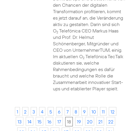
den Chancen der digitalen
Transformation profitieren, kommt
es jetzt darauf an, die Veränderung
aktiv zu gestalten. Darin sind sich
O
Telefónica CEO Markus Haas
2
und Prof. Dr. Helmut
Schönenberger, Mitgründer und
CEO von UnternehmerTUM, einig.
Im aktuellen O
Telefónica TecTalk
2
diskutieren sie, welche
Rahmenbedingungen es dafür
braucht und welche Rolle die
Zusammenarbeit innovativer Start-
ups und etablierter Player spielt.
1
2
3
4
5
6
7
8
9
10
11
12
13
14
15
16
17
18
19
20
21
22