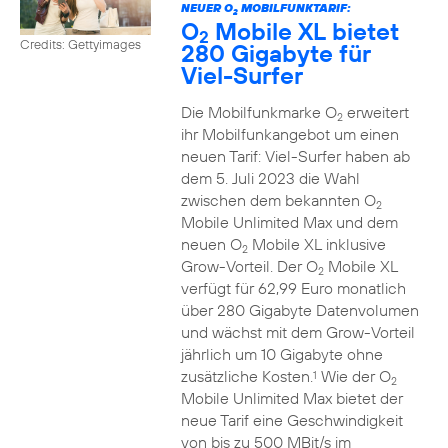
NEUER O
MOBILFUNKTARIF:
2
O
Mobile XL bietet
2
Credits: Gettyimages
280 Gigabyte für
Viel-Surfer
Die Mobilfunkmarke O
erweitert
2
ihr Mobilfunkangebot um einen
neuen Tarif: Viel-Surfer haben ab
dem 5. Juli 2023 die Wahl
zwischen dem bekannten O
2
Mobile Unlimited Max und dem
neuen O
Mobile XL inklusive
2
Grow-Vorteil. Der O
Mobile XL
2
verfügt für 62,99 Euro monatlich
über 280 Gigabyte Datenvolumen
und wächst mit dem Grow-Vorteil
jährlich um 10 Gigabyte ohne
zusätzliche Kosten.
Wie der O
1
2
Mobile Unlimited Max bietet der
neue Tarif eine Geschwindigkeit
von bis zu 500 MBit/s im