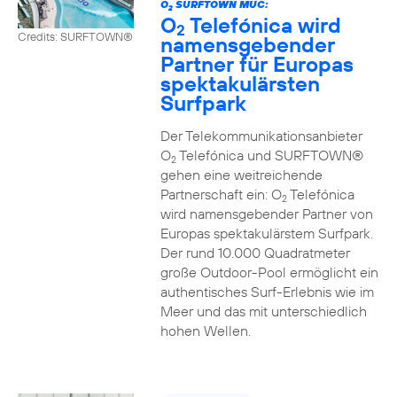
O
SURFTOWN MUC:
2
O
Telefónica wird
2
Credits: SURFTOWN®
namensgebender
Partner für Europas
spektakulärsten
Surfpark
Der Telekommunikationsanbieter
O
Telefónica und SURFTOWN®
2
gehen eine weitreichende
Partnerschaft ein: O
Telefónica
2
wird namensgebender Partner von
Europas spektakulärstem Surfpark.
Der rund 10.000 Quadratmeter
große Outdoor-Pool ermöglicht ein
authentisches Surf-Erlebnis wie im
Meer und das mit unterschiedlich
hohen Wellen.