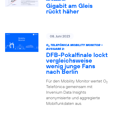
Gigabit am Gleis
rückt häher
08. Juni 2023
O
TELEFÓNICA MOBILITY MONITOR –
2
AUSGABE 2:
DFB-Pokalfinale lockt
vergleichsweise
wenig junge Fans
nach Berlin
Für den Mobility Monitor wertet O
2
Telefónica gemeinsam mit
Invenium Data Insights
anonymisierte und aggregierte
Mobilfunkdaten aus.