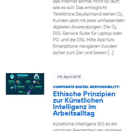
das Internet einmal nicht so läuft
wie es soll: Das ermöglicht
Telefónica Deutschland seinen O
2
Kunden jetzt mit zwei umfassenden
digitalen Anwendungen. Die O
2
DSL Service Suite für Laptop oder
PC und die DSL Hilfe App fürs
Smartphone navigieren Kunden
sicher zum Ziel und bieten […]
09. April 2019
CORPORATE DIGITAL RESPONSIBILITY:
Ethische Prinzipien
zur Künstlichen
Intelligenz im
Arbeitsalltag
Künstliche Intelligenz (KI) ist ein
wichtiger Bestandteil der digitalen