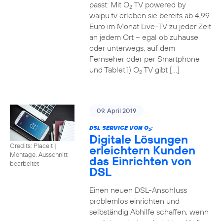
passt: Mit O
TV powered by
2
waipu.tv erleben sie bereits ab 4,99
Euro im Monat Live-TV zu jeder Zeit
an jedem Ort – egal ob zuhause
oder unterwegs, auf dem
Fernseher oder per Smartphone
und Tablet.1) O
TV gibt […]
2
09. April 2019
DSL SERVICE VON O
:
2
Digitale Lösungen
Credits: Placeit
|
erleichtern Kunden
Montage, Ausschnitt
das Einrichten von
bearbeitet
DSL
Einen neuen DSL-Anschluss
problemlos einrichten und
selbständig Abhilfe schaffen, wenn