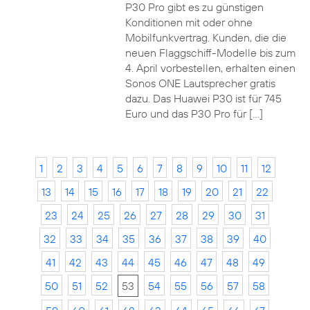
P30 Pro gibt es zu günstigen
Konditionen mit oder ohne
Mobilfunkvertrag. Kunden, die die
neuen Flaggschiff-Modelle bis zum
4. April vorbestellen, erhalten einen
Sonos ONE Lautsprecher gratis
dazu. Das Huawei P30 ist für 745
Euro und das P30 Pro für […]
1
2
3
4
5
6
7
8
9
10
11
12
13
14
15
16
17
18
19
20
21
22
23
24
25
26
27
28
29
30
31
32
33
34
35
36
37
38
39
40
41
42
43
44
45
46
47
48
49
50
51
52
53
54
55
56
57
58