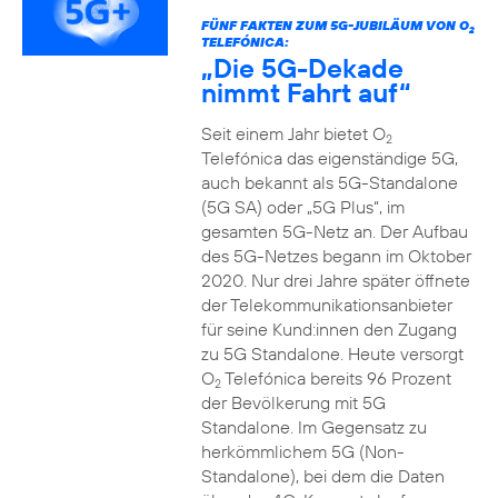
FÜNF FAKTEN ZUM 5G-JUBILÄUM VON O
2
TELEFÓNICA:
„Die 5G-Dekade
nimmt Fahrt auf“
Seit einem Jahr bietet O
2
Telefónica das eigenständige 5G,
auch bekannt als 5G-Standalone
(5G SA) oder „5G Plus“, im
gesamten 5G-Netz an. Der Aufbau
des 5G-Netzes begann im Oktober
2020. Nur drei Jahre später öffnete
der Telekommunikationsanbieter
für seine Kund:innen den Zugang
zu 5G Standalone. Heute versorgt
O
Telefónica bereits 96 Prozent
2
der Bevölkerung mit 5G
Standalone. Im Gegensatz zu
herkömmlichem 5G (Non-
Standalone), bei dem die Daten