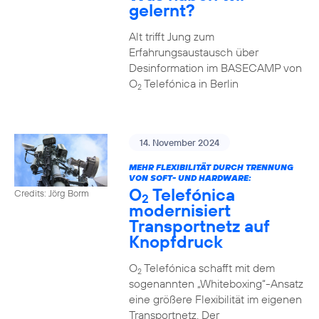
gelernt?
Alt trifft Jung zum
Erfahrungsaustausch über
Desinformation im BASECAMP von
O
Telefónica in Berlin
2
14. November 2024
MEHR FLEXIBILITÄT DURCH TRENNUNG
VON SOFT- UND HARDWARE:
O
Telefónica
Credits: Jörg Borm
2
modernisiert
Transportnetz auf
Knopfdruck
O
Telefónica schafft mit dem
2
sogenannten „Whiteboxing“-Ansatz
eine größere Flexibilität im eigenen
Transportnetz. Der