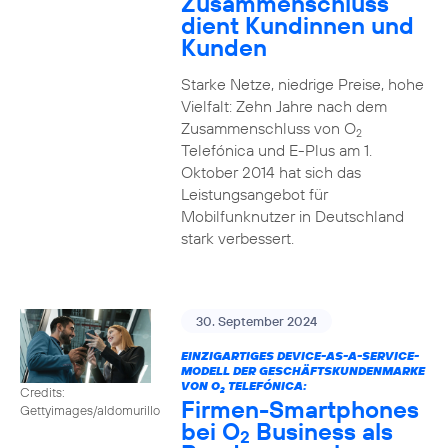
Zusammenschluss
dient Kundinnen und
Kunden
Starke Netze, niedrige Preise, hohe
Vielfalt: Zehn Jahre nach dem
Zusammenschluss von O
2
Telefónica und E-Plus am 1.
Oktober 2014 hat sich das
Leistungsangebot für
Mobilfunknutzer in Deutschland
stark verbessert.
30. September 2024
EINZIGARTIGES DEVICE-AS-A-SERVICE-
MODELL DER GESCHÄFTSKUNDENMARKE
VON O
TELEFÓNICA:
Credits:
2
Firmen-Smartphones
Gettyimages/aldomurillo
bei O
Business als
2