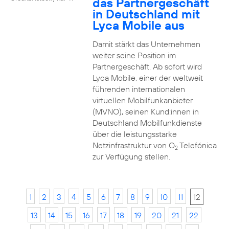
das Partnergeschäft
in Deutschland mit
Lyca Mobile aus
Damit stärkt das Unternehmen
weiter seine Position im
Partnergeschäft. Ab sofort wird
Lyca Mobile, einer der weltweit
führenden internationalen
virtuellen Mobilfunkanbieter
(MVNO), seinen Kund:innen in
Deutschland Mobilfunkdienste
über die leistungsstarke
Netzinfrastruktur von O
Telefónica
2
zur Verfügung stellen.
1
2
3
4
5
6
7
8
9
10
11
12
13
14
15
16
17
18
19
20
21
22