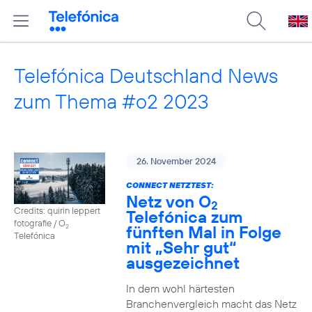
Telefónica Deutschland News
zum Thema #o2 2023
26. November 2024
CONNECT NETZTEST:
Netz von O
2
Credits: quirin leppert
Telefónica zum
fotografie / O
fünften Mal in Folge
2
Telefónica
mit „Sehr gut“
ausgezeichnet
In dem wohl härtesten
Branchenvergleich macht das Netz