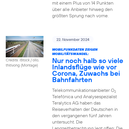
mit einem Plus von 14 Punkten
über alle Anbieter hinweg den
größten Sprung nach vorne.
22. November 2024
MOBILFUNKDATEN ZEIGEN
MOBILITÄTSWANDEL:
Nur noch halb so viele
Credits: iStock / ollo,
Inlandsflüge wie vor
thitivong (Montage)
Corona, Zuwachs bei
Bahnfahrten
Telekommunikationsanbieter O
2
Telefónica und Analysespezialist
Teralytics AG haben das
Reiseverhalten der Deutschen in
den vergangenen fünf Jahren
untersucht. Die
Langzeitbetrachtung legt offen: Die