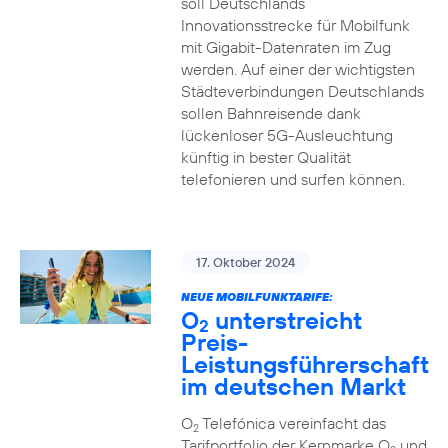
soll Deutschlands
Innovationsstrecke für Mobilfunk
mit Gigabit-Datenraten im Zug
werden. Auf einer der wichtigsten
Städteverbindungen Deutschlands
sollen Bahnreisende dank
lückenloser 5G-Ausleuchtung
künftig in bester Qualität
telefonieren und surfen können.
17. Oktober 2024
NEUE MOBILFUNKTARIFE:
O
unterstreicht
2
Preis-
Leistungsführerschaft
im deutschen Markt
O
Telefónica vereinfacht das
2
Tarifportfolio der Kernmarke O
und