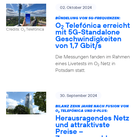
02. Oktober 2024
BÜNDELUNG VON 5G-FREQUENZEN:
O
Telefónica erreicht
2
Credits: O
Telefónica
mit 5G-Standalone
2
Geschwindigkeiten
von 1,7 Gbit/s
Die Messungen fanden im Rahmen
eines Livetests im O
Netz in
2
Potsdam statt.
30. September 2024
BILANZ ZEHN JAHRE NACH FUSION VON
O
TELEFÓNICA UND E-PLUS:
2
Herausragendes Netz
und attraktivste
Preise –