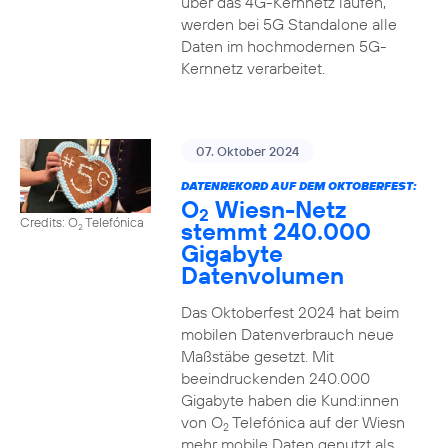
über das 4G-Kernnetz laufen,
werden bei 5G Standalone alle
Daten im hochmodernen 5G-
Kernnetz verarbeitet.
07. Oktober 2024
DATENREKORD AUF DEM OKTOBERFEST:
O
Wiesn-Netz
2
Credits: O
Telefónica
stemmt 240.000
2
Gigabyte
Datenvolumen
Das Oktoberfest 2024 hat beim
mobilen Datenverbrauch neue
Maßstäbe gesetzt. Mit
beeindruckenden 240.000
Gigabyte haben die Kund:innen
von O
Telefónica auf der Wiesn
2
mehr mobile Daten genutzt als