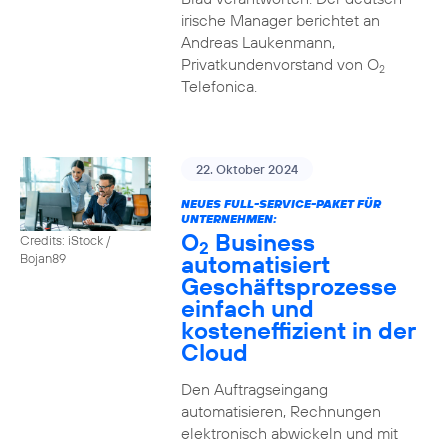
irische Manager berichtet an
Andreas Laukenmann,
Privatkundenvorstand von O
2
Telefonica.
22. Oktober 2024
NEUES FULL-SERVICE-PAKET FÜR
UNTERNEHMEN:
O
Business
Credits: iStock /
2
automatisiert
Bojan89
Geschäftsprozesse
einfach und
kosteneffizient in der
Cloud
Den Auftragseingang
automatisieren, Rechnungen
elektronisch abwickeln und mit