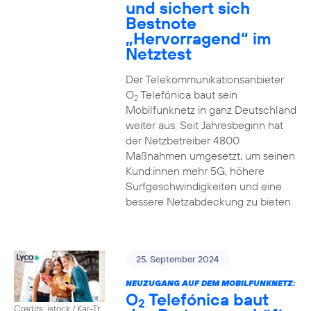
und sichert sich
Bestnote
„Hervorragend“ im
Netztest
Der Telekommunikationsanbieter
O
Telefónica baut sein
2
Mobilfunknetz in ganz Deutschland
weiter aus. Seit Jahresbeginn hat
der Netzbetreiber 4800
Maßnahmen umgesetzt, um seinen
Kund:innen mehr 5G, höhere
Surfgeschwindigkeiten und eine
bessere Netzabdeckung zu bieten.
25. September 2024
NEUZUGANG AUF DEM MOBILFUNKNETZ:
O
Telefónica baut
2
Credits: istock / Kar-Tr