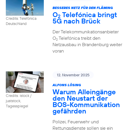
BESSERES NETZ FÜR DEN FLÄMING
O
Telefónica bringt
2
Credits: Telefónica
5G nach Brück
Deutschland
Der Telekommunikationsanbieter
O
Telefónica treibt den
2
Netzausbau in Brandenburg weiter
voran
12. November 2025
ALFONS LÖSING
Warum Alleingänge
Credits: istock /
den Neustart der
juststock,
BOS-Kommunikation
Tagesspiegel
gefährden
Polizei, Feuerwehr und
Rettungsdienste sollen sie ein