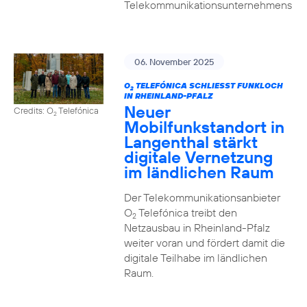
Telekommunikationsunternehmens
06. November 2025
O
TELEFÓNICA SCHLIESST FUNKLOCH I
2
N RHEINLAND-PFALZ
Neuer
Credits: O
Telefónica
2
Mobilfunkstandort in
Langenthal stärkt
digitale Vernetzung
im ländlichen Raum
Der Telekommunikationsanbieter
O
Telefónica treibt den
2
Netzausbau in Rheinland-Pfalz
weiter voran und fördert damit die
digitale Teilhabe im ländlichen
Raum.