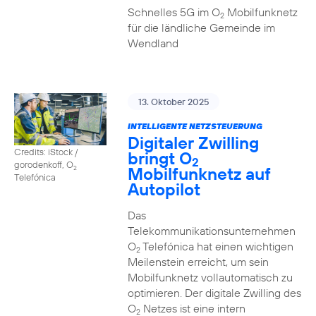
Schnelles 5G im O
Mobilfunknetz
2
für die ländliche Gemeinde im
Wendland
13. Oktober 2025
INTELLIGENTE NETZSTEUERUNG
Digitaler Zwilling
Credits: iStock /
bringt O
2
gorodenkoff, O
Mobilfunknetz auf
2
Telefónica
Autopilot
Das
Telekommunikationsunternehmen
O
Telefónica hat einen wichtigen
2
Meilenstein erreicht, um sein
Mobilfunknetz vollautomatisch zu
optimieren. Der digitale Zwilling des
O
Netzes ist eine intern
2