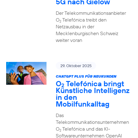
5G nach Gielow
Der Telekommunikationsanbieter
O
Telefónica treibt den
2
Netzausbau in der
Mecklenburgischen Schweiz
weiter voran
29. Oktober 2025
CHATGPT PLUS FÜR NEUKUNDEN
O
Telefónica bringt
2
Künstliche Intelligenz
in den
Mobilfunkalltag
Das
Telekommunikationsunternehmen
O
Telefónica und das KI-
2
Softwareunternehmen OpenAI