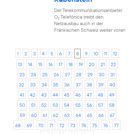
Der Telekommunikationsanbieter
O
Telefónica treibt den
2
Netzausbau auch in der
Fränkischen Schweiz weiter voran
1
2
3
4
5
6
7
8
9
10
11
12
13
14
15
16
17
18
19
20
21
22
23
24
25
26
27
28
29
30
31
32
33
34
35
36
37
38
39
40
41
42
43
44
45
46
47
48
49
50
51
52
53
54
55
56
57
58
59
60
61
62
63
64
65
66
67
68
69
70
71
72
73
74
75
76
77