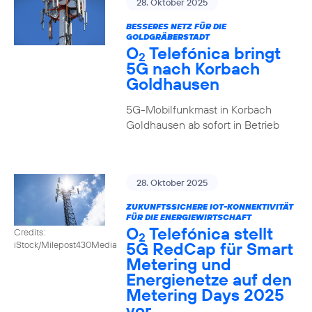
28. Oktober 2025
BESSERES NETZ FÜR DIE
GOLDGRÄBERSTADT
O
Telefónica bringt
2
5G nach Korbach
Goldhausen
5G-Mobilfunkmast in Korbach
Goldhausen ab sofort in Betrieb
28. Oktober 2025
ZUKUNFTSSICHERE IOT-KONNEKTIVITÄT
FÜR DIE ENERGIEWIRTSCHAFT
O
Telefónica stellt
Credits:
2
5G RedCap für Smart
iStock/Milepost430Media
Metering und
Energienetze auf den
Metering Days 2025
vor