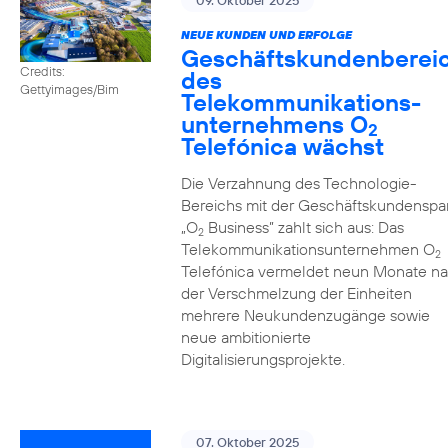
09. Oktober 2025
NEUE KUNDEN UND ERFOLGE
Geschäftskundenberei
Credits:
des
Gettyimages/Bim
Telekommunikations­
unternehmens O
2
Telefónica wächst
Die Verzahnung des Technologie-
Bereichs mit der Geschäftskundenspa
„O
Business” zahlt sich aus: Das
2
Telekommunikationsunternehmen O
2
Telefónica vermeldet neun Monate n
der Verschmelzung der Einheiten
mehrere Neukundenzugänge sowie
neue ambitionierte
Digitalisierungsprojekte.
07. Oktober 2025