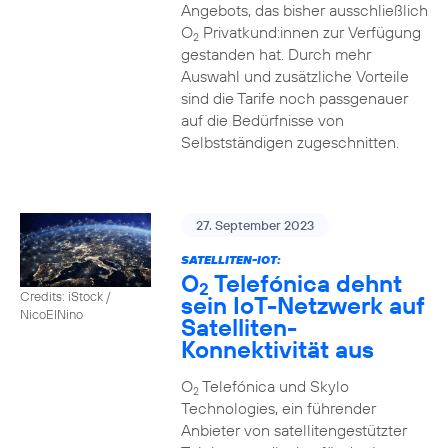
Angebots, das bisher ausschließlich
O
Privatkund:innen zur Verfügung
2
gestanden hat. Durch mehr
Auswahl und zusätzliche Vorteile
sind die Tarife noch passgenauer
auf die Bedürfnisse von
Selbstständigen zugeschnitten.
27. September 2023
SATELLITEN-IOT:
O
Telefónica dehnt
2
Credits: iStock /
sein IoT-Netzwerk auf
NicoElNino
Satelliten-
Konnektivität aus
O
Telefónica und Skylo
2
Technologies, ein führender
Anbieter von satellitengestützter