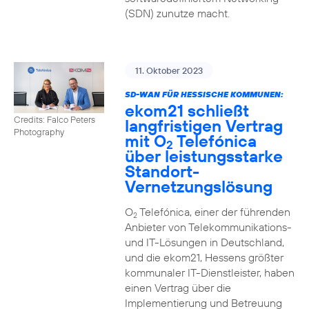
(SDN) zunutze macht.
11. Oktober 2023
SD-WAN FÜR HESSISCHE KOMMUNEN:
ekom21 schließt
Credits: Falco Peters
langfristigen Vertrag
Photography
mit O
Telefónica
2
über leistungsstarke
Standort-
Vernetzungslösung
O
Telefónica, einer der führenden
2
Anbieter von Telekommunikations-
und IT-Lösungen in Deutschland,
und die ekom21, Hessens größter
kommunaler IT-Dienstleister, haben
einen Vertrag über die
Implementierung und Betreuung