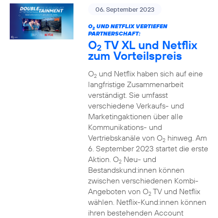
06. September 2023
O
UND NETFLIX VERTIEFEN
2
PARTNERSCHAFT:
O
TV XL und Netflix
2
zum Vorteilspreis
O
und Netflix haben sich auf eine
2
langfristige Zusammenarbeit
verständigt. Sie umfasst
verschiedene Verkaufs- und
Marketingaktionen über alle
Kommunikations- und
Vertriebskanäle von O
hinweg. Am
2
6. September 2023 startet die erste
Aktion. O
Neu- und
2
Bestandskund:innen können
zwischen verschiedenen Kombi-
Angeboten von O
TV und Netflix
2
wählen. Netflix-Kund:innen können
ihren bestehenden Account