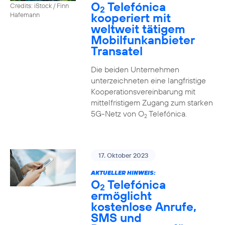
O
Telefónica
Credits: iStock / Finn
2
kooperiert mit
Hafemann
weltweit tätigem
Mobilfunkanbieter
Transatel
Die beiden Unternehmen
unterzeichneten eine langfristige
Kooperationsvereinbarung mit
mittelfristigem Zugang zum starken
5G-Netz von O
Telefónica.
2
17. Oktober 2023
AKTUELLER HINWEIS:
O
Telefónica
2
ermöglicht
kostenlose Anrufe,
SMS und