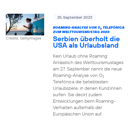
25. September 2023
ROAMING-ANALYSE VON O
TELEFÓNICA
2
ZUM WELTTOURISMUSTAG 2023:
Serbien überholt die
Credits: Gettyimages
USA als Urlaubsland
Kein Urlaub ohne Roaming:
Anlässlich des Welttourismustages
am 27. September nennt die neue
Roaming-Analyse von O
2
Telefónica die beliebtesten
Urlaubsziele, in denen Kund:innen
surfen. Sie deckt zudem
Entwicklungen beim Roaming-
Verhalten außerhalb der
Europäischen Union auf.