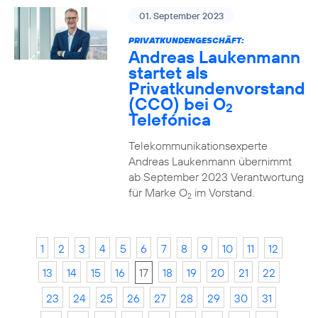
01. September 2023
PRIVATKUNDENGESCHÄFT:
Andreas Laukenmann
startet als
Privatkundenvorstand
(CCO) bei O
2
Telefónica
Telekommunikationsexperte
Andreas Laukenmann übernimmt
ab September 2023 Verantwortung
für Marke O
im Vorstand.
2
1
2
3
4
5
6
7
8
9
10
11
12
13
14
15
16
17
18
19
20
21
22
23
24
25
26
27
28
29
30
31