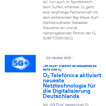
do“ nun auch im Sportbereich,
beim Surfen, erfahrbar. O
geht
2
eine langfristige Partnerschaft mit
dem amtierenden Big-Wave-Surf-
Weltrekordhalter Sebastian
Steudtner ein und ist
namensgebender Partner der O
2
SURFTOWN MUC.
02. Oktober 2023
„5G PLUS“ STARTET IM GESAMTEN 5G
NETZ VON O
:
2
O
Telefónica aktiviert
2
neueste
Netztechnologie für
die Digitalisierung
Deutschlands
Mit „5G Plus“ bezeichnet O
2