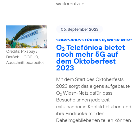
weiternutzen.
06. September 2023
STARTSCHUSS FÜR DAS O
WIESN-NETZ:
2
O
Telefónica bietet
2
Credits: Pixabay /
noch mehr 5G auf
DerSebi
|
CC0 1.0,
dem Oktoberfest
Ausschnitt bearbeitet
2023
Mit dem Start des Oktoberfests
2023 sorgt das eigens aufgebaute
O
Wiesn-Netz dafür, dass
2
Besucher:innen jederzeit
miteinander in Kontakt bleiben und
ihre Eindrücke mit den
Daheimgebliebenen teilen können.