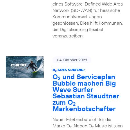
eines Software-Defined Wide Area
Network (SD-WAN) für hessische
Kommunalverwaltungen
geschlossen. Dies hilft Kommunen,
die Digitalisierung flexibel
voranzutreiben.
04. Oktober 2023
O
GOES SURFING:
2
O
und Serviceplan
2
Bubble machen Big
Wave Surfer
Sebastian Steudtner
zum O
2
Markenbotschafter
Neuer Erlebnisbereich für die
Marke O
: Neben O
Music ist „can
2
2