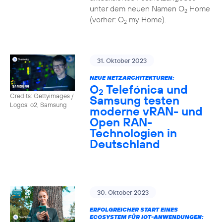
unter dem neuen Namen O
Home
2
(vorher: O
my Home).
2
31. Oktober 2023
NEUE NETZARCHITEKTUREN:
O
Telefónica und
2
Credits: Gettyimages /
Samsung testen
Logos: o2, Samsung
moderne vRAN- und
Open RAN-
Technologien in
Deutschland
30. Oktober 2023
ERFOLGREICHER START EINES
ECOSYSTEM FÜR IOT-ANWENDUNGEN: