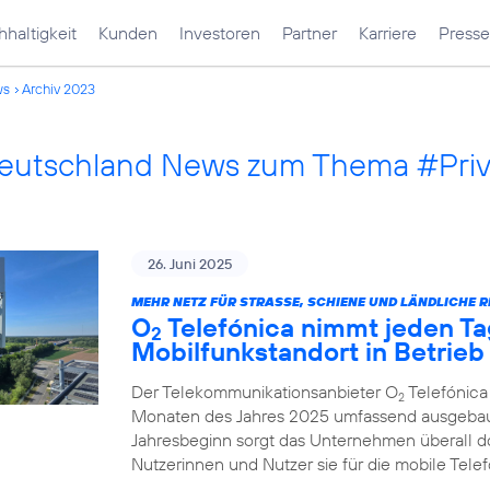
haltigkeit
Kunden
Investoren
Partner
Karriere
Presse
ws
Archiv 2023
Deutschland News zum Thema #Pri
26. Juni 2025
MEHR NETZ FÜR STRASSE, SCHIENE UND LÄNDLICHE R
O
Telefónica nimmt jeden Ta
2
Mobilfunkstandort in Betrieb
Der Telekommunikationsanbieter O
Telefónica
2
Monaten des Jahres 2025 umfassend ausgebau
Jahresbeginn sorgt das Unternehmen überall d
Nutzerinnen und Nutzer sie für die mobile Tel