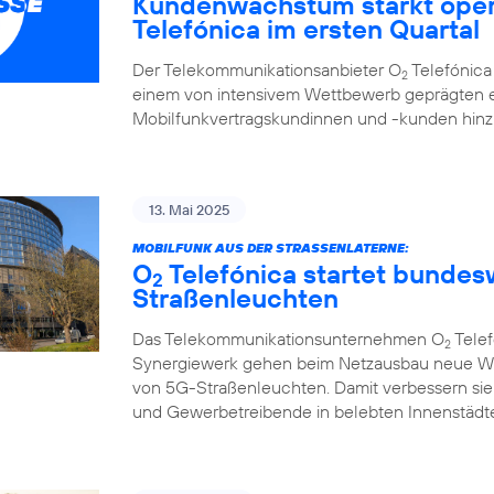
Kundenwachstum stärkt oper
Telefónica im ersten Quartal
Der Telekommunikationsanbieter O
Telefónica 
2
einem von intensivem Wettbewerb geprägten e
Mobilfunkvertragskundinnen und -kunden hi
13. Mai 2025
MOBILFUNK AUS DER STRASSENLATERNE:
O
Telefónica startet bunde
2
Straßenleuchten
Das Telekommunikationsunternehmen O
Telef
2
Synergiewerk gehen beim Netzausbau neue W
von 5G-Straßenleuchten. Damit verbessern sie
und Gewerbetreibende in belebten Innenstädte