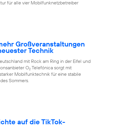
ur für alle vier Mobilfunknetzbetreiber
 mehr Großveranstaltungen
neuester Technik
eutschland mit Rock am Ring in der Eifel und
ionsanbieter O
Telefónica sorgt mit
2
arker Mobilfunktechnik für eine stabile
 des Sommers.
hte auf die TikTok-