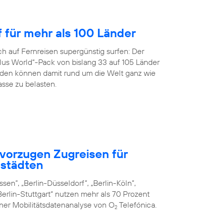
f für mehr als 100 Länder
h auf Fernreisen supergünstig surfen: Der
us World“-Pack von bislang 33 auf 105 Länder
en können damit rund um die Welt ganz wie
sse zu belasten.
vorzugen Zugreisen für
städten
sen”, „Berlin-Düsseldorf”, „Berlin-Köln”,
erlin-Stuttgart“ nutzen mehr als 70 Prozent
iner Mobilitätsdatenanalyse von O
Telefónica.
2