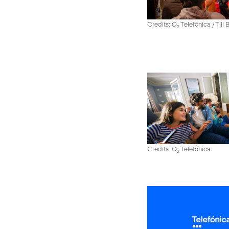
Credits: O
Telefónica / Till
2
Credits: O
Telefónica
2