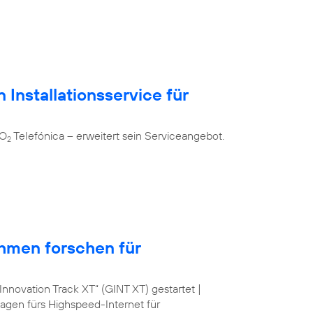
 Installationsservice für
 O
Telefónica – erweitert sein Serviceangebot.
2
hmen forschen für
nnovation Track XT“ (GINT XT) gestartet |
lagen fürs Highspeed-Internet für