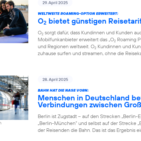
29. April 2025
WELTWEITE ROAMING-OPTION ERWEITERT:
O
bietet günstigen Reisetari
2
O
sorgt dafür, dass Kundinnen und Kunden auc
2
Mobilfunkanbieter erweitert das „O
Roaming Pl
2
und Regionen weltweit. O
Kundinnen und Kund
2
zuhause surfen und streamen, ohne die Reiseka
28. April 2025
BAHN HAT DIE NASE VORN:
Menschen in Deutschland be
Verbindungen zwischen Groß
Berlin ist Zugstadt – auf den Strecken „Berlin-Es
„Berlin-München” und selbst auf der Strecke „B
h
der Reisenden die Bahn. Das ist das Ergebnis e