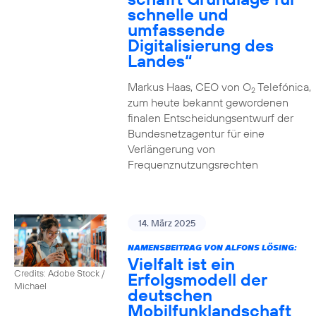
schnelle und
umfassende
Digitalisierung des
Landes“
Markus Haas, CEO von O
Telefónica,
2
zum heute bekannt gewordenen
finalen Entscheidungsentwurf der
Bundesnetzagentur für eine
Verlängerung von
Frequenznutzungsrechten
14. März 2025
NAMENSBEITRAG VON ALFONS LÖSING:
Vielfalt ist ein
Credits: Adobe Stock /
Erfolgsmodell der
Michael
deutschen
Mobilfunklandschaft