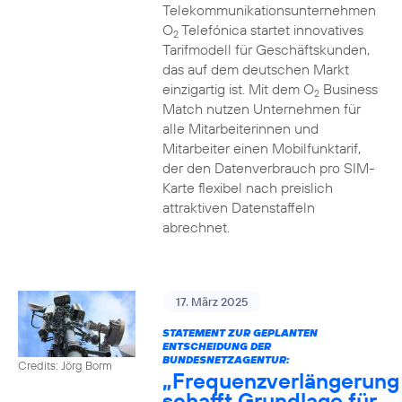
Telekommunikationsunternehmen
O
Telefónica startet innovatives
2
Tarifmodell für Geschäftskunden,
das auf dem deutschen Markt
einzigartig ist. Mit dem O
Business
2
Match nutzen Unternehmen für
alle Mitarbeiterinnen und
Mitarbeiter einen Mobilfunktarif,
der den Datenverbrauch pro SIM-
Karte flexibel nach preislich
attraktiven Datenstaffeln
abrechnet.
17. März 2025
STATEMENT ZUR GEPLANTEN
ENTSCHEIDUNG DER
BUNDESNETZAGENTUR:
Credits: Jörg Borm
„Frequenzverlängerung
schafft Grundlage für