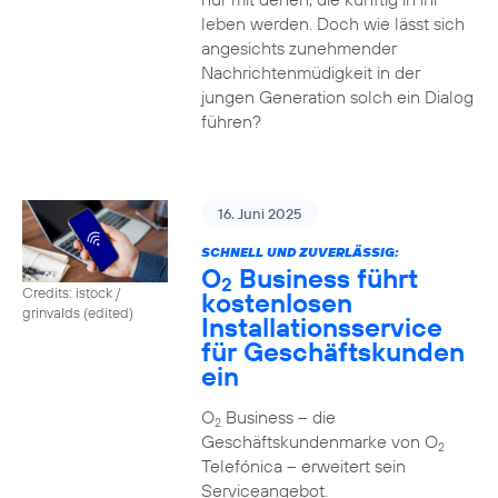
leben werden. Doch wie lässt sich
angesichts zunehmender
Nachrichtenmüdigkeit in der
jungen Generation solch ein Dialog
führen?
16. Juni 2025
SCHNELL UND ZUVERLÄSSIG:
O
Business führt
2
Credits: istock /
kostenlosen
grinvalds (edited)
Installationsservice
für Geschäftskunden
ein
O
Business – die
2
Geschäftskundenmarke von O
2
Telefónica – erweitert sein
Serviceangebot.