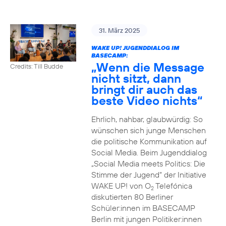
31. März 2025
WAKE UP! JUGENDDIALOG IM
BASECAMP:
„Wenn die Message
Credits: Till Budde
nicht sitzt, dann
bringt dir auch das
beste Video nichts“
Ehrlich, nahbar, glaubwürdig: So
wünschen sich junge Menschen
die politische Kommunikation auf
Social Media. Beim Jugenddialog
„Social Media meets Politics: Die
Stimme der Jugend“ der Initiative
WAKE UP! von O
Telefónica
2
diskutierten 80 Berliner
Schüler:innen im BASECAMP
Berlin mit jungen Politiker:innen