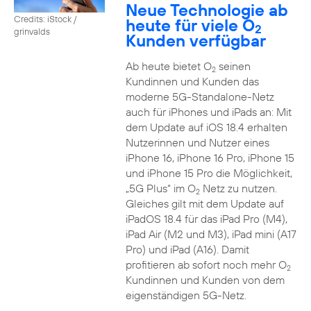
Neue Technologie ab
Credits: iStock /
heute für viele O
2
grinvalds
Kunden verfügbar
Ab heute bietet O
seinen
2
Kundinnen und Kunden das
moderne 5G-Standalone-Netz
auch für iPhones und iPads an: Mit
dem Update auf iOS 18.4 erhalten
Nutzerinnen und Nutzer eines
iPhone 16, iPhone 16 Pro, iPhone 15
und iPhone 15 Pro die Möglichkeit,
„5G Plus“ im O
Netz zu nutzen.
2
Gleiches gilt mit dem Update auf
iPadOS 18.4 für das iPad Pro (M4),
iPad Air (M2 und M3), iPad mini (A17
Pro) und iPad (A16). Damit
profitieren ab sofort noch mehr O
2
Kundinnen und Kunden von dem
eigenständigen 5G-Netz.