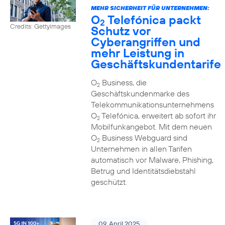
MEHR SICHERHEIT FÜR UNTERNEHMEN:
O
Telefónica packt
2
Credits: Gettyimages
Schutz vor
Cyberangriffen und
mehr Leistung in
Geschäftskundentarife
O
Business, die
2
Geschäftskundenmarke des
Telekommunikationsunternehmens
O
Telefónica, erweitert ab sofort ihr
2
Mobilfunkangebot. Mit dem neuen
O
Business Webguard sind
2
Unternehmen in allen Tarifen
automatisch vor Malware, Phishing,
Betrug und Identitätsdiebstahl
geschützt.
09. April 2025