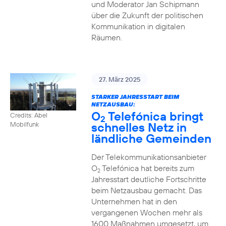
und Moderator Jan Schipmann
über die Zukunft der politischen
Kommunikation in digitalen
Räumen.
27. März 2025
STARKER JAHRESSTART BEIM
NETZAUSBAU:
O
Telefónica bringt
Credits: Abel
2
schnelles Netz in
Mobilfunk
ländliche Gemeinden
Der Telekommunikationsanbieter
O
Telefónica hat bereits zum
2
Jahresstart deutliche Fortschritte
beim Netzausbau gemacht. Das
Unternehmen hat in den
vergangenen Wochen mehr als
1600 Maßnahmen umgesetzt, um