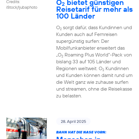
O
bietet günstigen
Credits:
2
Reisetarif für mehr als
iStock/ljubaphoto
100 Länder
O
sorgt dafür, dass Kundinnen und
2
Kunden auch auf Fernreisen
supergünstig surfen: Der
Mobilfunkanbieter erweitert das
„O
Roaming Plus World“-Pack von
2
bislang 33 auf 105 Länder und
Regionen weltweit. O
Kundinnen
2
und Kunden können damit rund um
die Welt ganz wie zuhause surfen
und streamen, ohne die Reisekasse
zu belasten.
28. April 2025
BAHN HAT DIE NASE VORN: