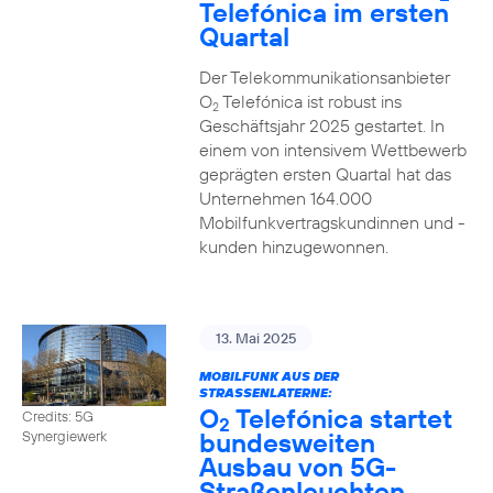
Telefónica im ersten
Quartal
Der Telekommunikationsanbieter
O
Telefónica ist robust ins
2
Geschäftsjahr 2025 gestartet. In
einem von intensivem Wettbewerb
geprägten ersten Quartal hat das
Unternehmen 164.000
Mobilfunkvertragskundinnen und -
kunden hinzugewonnen.
13. Mai 2025
MOBILFUNK AUS DER
STRASSENLATERNE:
O
Telefónica startet
Credits: 5G
2
bundesweiten
Synergiewerk
Ausbau von 5G-
Straßenleuchten