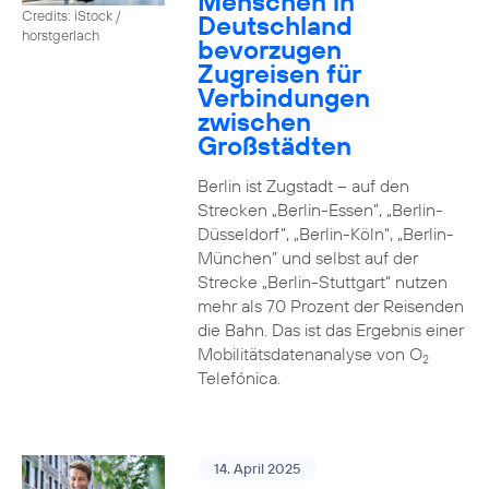
Menschen in
Credits: iStock /
Deutschland
horstgerlach
bevorzugen
Zugreisen für
Verbindungen
zwischen
Großstädten
Berlin ist Zugstadt – auf den
Strecken „Berlin-Essen”, „Berlin-
Düsseldorf”, „Berlin-Köln”, „Berlin-
München” und selbst auf der
Strecke „Berlin-Stuttgart“ nutzen
mehr als 70 Prozent der Reisenden
die Bahn. Das ist das Ergebnis einer
Mobilitätsdatenanalyse von O
2
Telefónica.
14. April 2025