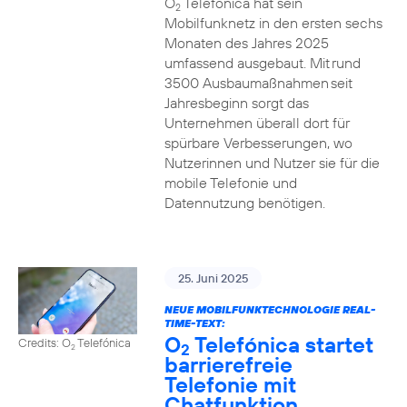
O
Telefónica hat sein
2
Mobilfunknetz in den ersten sechs
Monaten des Jahres 2025
umfassend ausgebaut. Mit rund
3500 Ausbaumaßnahmen seit
Jahresbeginn sorgt das
Unternehmen überall dort für
spürbare Verbesserungen, wo
Nutzerinnen und Nutzer sie für die
mobile Telefonie und
Datennutzung benötigen.
25. Juni 2025
NEUE MOBILFUNKTECHNOLOGIE REAL-
TIME-TEXT:
O
Telefónica startet
Credits: O
Telefónica
2
2
barrierefreie
Telefonie mit
Chatfunktion