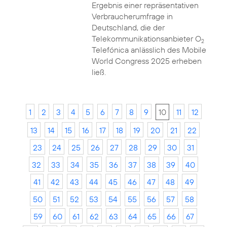
Ergebnis einer repräsentativen
Verbraucherumfrage in
Deutschland, die der
Telekommunikationsanbieter O
2
Telefónica anlässlich des Mobile
World Congress 2025 erheben
ließ.
1
2
3
4
5
6
7
8
9
10
11
12
13
14
15
16
17
18
19
20
21
22
23
24
25
26
27
28
29
30
31
32
33
34
35
36
37
38
39
40
41
42
43
44
45
46
47
48
49
50
51
52
53
54
55
56
57
58
59
60
61
62
63
64
65
66
67