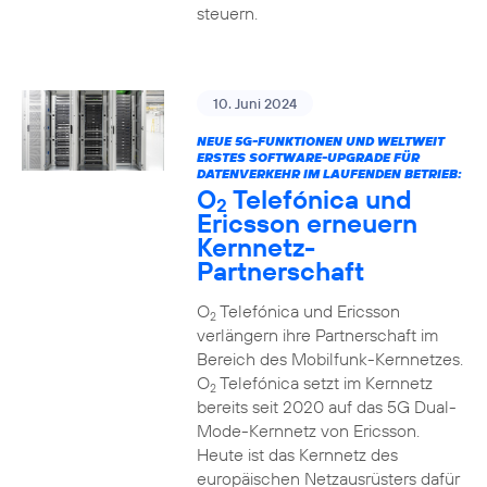
steuern.
10. Juni 2024
NEUE 5G-FUNKTIONEN UND WELTWEIT
ERSTES SOFTWARE-UPGRADE FÜR
DATENVERKEHR IM LAUFENDEN BETRIEB:
O
Telefónica und
2
Ericsson erneuern
Kernnetz-
Partnerschaft
O
Telefónica und Ericsson
2
verlängern ihre Partnerschaft im
Bereich des Mobilfunk-Kernnetzes.
O
Telefónica setzt im Kernnetz
2
bereits seit 2020 auf das 5G Dual-
Mode-Kernnetz von Ericsson.
Heute ist das Kernnetz des
europäischen Netzausrüsters dafür