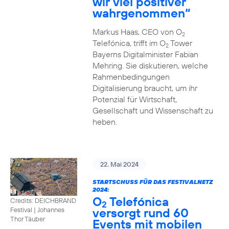
wir viel positiver
wahrgenommen“
Markus Haas, CEO von O
2
Telefónica, trifft im O
Tower
2
Bayerns Digitalminister Fabian
Mehring. Sie diskutieren, welche
Rahmenbedingungen
Digitalisierung braucht, um ihr
Potenzial für Wirtschaft,
Gesellschaft und Wissenschaft zu
heben.
22. Mai 2024
STARTSCHUSS FÜR DAS FESTIVALNETZ
2024:
O
Telefónica
Credits: DEICHBRAND
2
versorgt rund 60
Festival | Johannes
Thor Täuber
Events mit mobilen