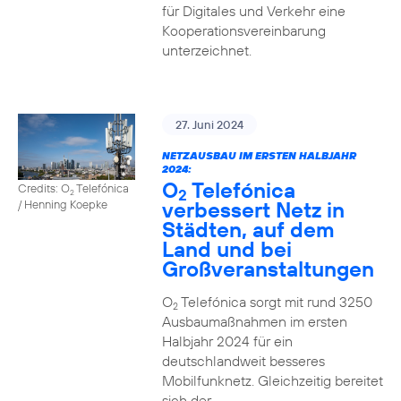
für Digitales und Verkehr eine
Kooperationsvereinbarung
unterzeichnet.
27. Juni 2024
NETZAUSBAU IM ERSTEN HALBJAHR
2024:
O
Telefónica
Credits: O
Telefónica
2
2
verbessert Netz in
/ Henning Koepke
Städten, auf dem
Land und bei
Großveranstaltungen
O
Telefónica sorgt mit rund 3250
2
Ausbaumaßnahmen im ersten
Halbjahr 2024 für ein
deutschlandweit besseres
Mobilfunknetz. Gleichzeitig bereitet
sich der