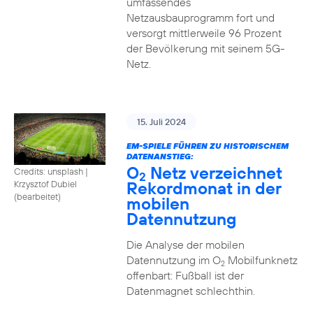
umfassendes
Netzausbauprogramm fort und
versorgt mittlerweile 96 Prozent
der Bevölkerung mit seinem 5G-
Netz.
15. Juli 2024
EM-SPIELE FÜHREN ZU HISTORISCHEM
DATENANSTIEG:
O
Netz verzeichnet
Credits: unsplash
|
2
Rekordmonat in der
Krzysztof Dubiel
(bearbeitet)
mobilen
Datennutzung
Die Analyse der mobilen
Datennutzung im O
Mobilfunknetz
2
offenbart: Fußball ist der
Datenmagnet schlechthin.