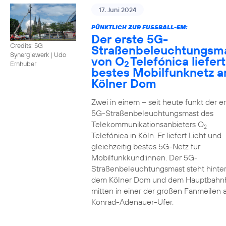
17. Juni 2024
PÜNKTLICH ZUR FUSSBALL-EM:
Der erste 5G-
Credits: 5G
Straßenbeleuchtungsm
Synergiewerk | Udo
von O
Telefónica liefert
2
Ernhuber
bestes Mobilfunknetz 
Kölner Dom
Zwei in einem – seit heute funkt der er
5G-Straßenbeleuchtungsmast des
Telekommunikationsanbieters O
2
Telefónica in Köln. Er liefert Licht und
gleichzeitig bestes 5G-Netz für
Mobilfunkkund:innen. Der 5G-
Straßenbeleuchtungsmast steht hinte
dem Kölner Dom und dem Hauptbahn
mitten in einer der großen Fanmeilen
Konrad-Adenauer-Ufer.