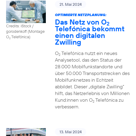
21. Mai 2024
OPTIMIERTE NETZPLANUNG:
Das Netz von O
2
Credits: iStock /
Telefónica bekommt
gorodenkoff (Montage
einen digitalen
O
Telefónica)
2
Zwilling
O
Telefónica nutzt ein neues
2
Analysetool, das den Status der
28.000 Mobilfunkstandorte und
über 50.000 Transportstrecken des
Mobilfunknetzes in Echtzeit
abbildet. Dieser „digitale Zwilling“
hilft, das Netzerlebnis von Millionen
Kund:innen von O
Telefónica zu
2
verbessern.
13. Mai 2024