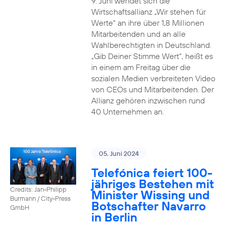
9. Juni wendet sich die
Wirtschaftsallianz „Wir stehen für
Werte“ an ihre über 1,8 Millionen
Mitarbeitenden und an alle
Wahlberechtigten in Deutschland.
„Gib Deiner Stimme Wert“, heißt es
in einem am Freitag über die
sozialen Medien verbreiteten Video
von CEOs und Mitarbeitenden. Der
Allianz gehören inzwischen rund
40 Unternehmen an.
05. Juni 2024
Telefónica feiert 100-
jähriges Bestehen mit
Credits: Jan-Philipp
Minister Wissing und
Burmann / City-Press
Botschafter Navarro
GmbH
in Berlin