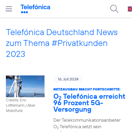
Telefónica Deutschland News
zum Thema #Privatkunden
2023
16. Juli 2024
NETZAUSBAU MACHT FORTSCHRITTE:
O
Telefónica erreicht
2
Credits: Eric
96 Prozent 5G-
Löffelmann / Abel
Versorgung
Mobilfunk
Der Telekommunikationsanbieter
O
Telefónica setzt sein
2