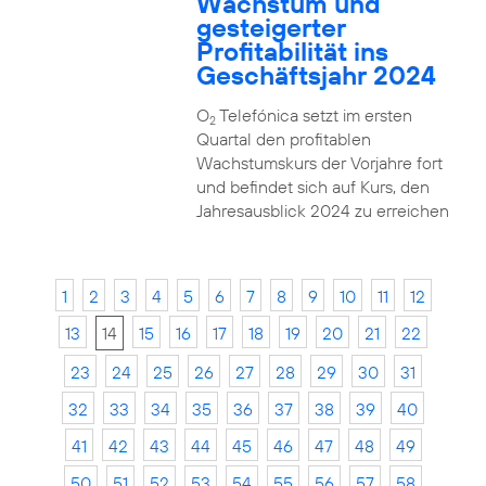
Wachstum und
gesteigerter
Profitabilität ins
Geschäftsjahr 2024
O
Telefónica setzt im ersten
2
Quartal den profitablen
Wachstumskurs der Vorjahre fort
und befindet sich auf Kurs, den
Jahresausblick 2024 zu erreichen
1
2
3
4
5
6
7
8
9
10
11
12
13
14
15
16
17
18
19
20
21
22
23
24
25
26
27
28
29
30
31
32
33
34
35
36
37
38
39
40
41
42
43
44
45
46
47
48
49
50
51
52
53
54
55
56
57
58