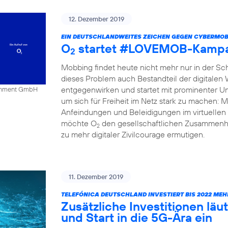
12. Dezember 2019
EIN DEUTSCHLANDWEITES ZEICHEN GEGEN CYBERMOB
O
startet #LOVEMOB-Kampa
2
Mobbing findet heute nicht mehr nur in der Schu
dieses Problem auch Bestandteil der digitalen
entgegenwirken und startet mit prominenter Un
tainment GmbH
um sich für Freiheit im Netz stark zu mache
Anfeindungen und Beleidigungen im virtuellen 
möchte O
den gesellschaftlichen Zusammenha
2
zu mehr digitaler Zivilcourage ermutigen.
11. Dezember 2019
TELEFÓNICA DEUTSCHLAND INVESTIERT BIS 2022 MEH
Zusätzliche Investitionen l
und Start in die 5G-Ära ein