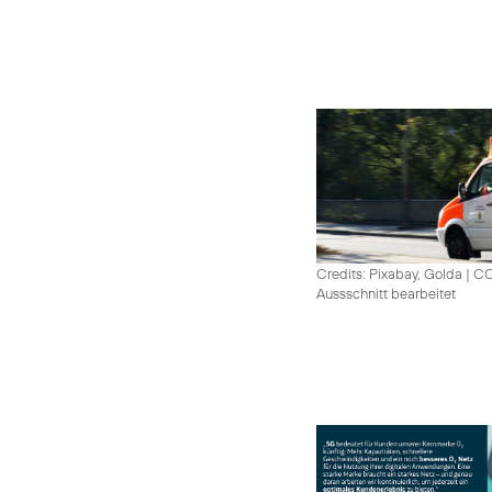
Credits: Pixabay, Golda
|
CC
Aussschnitt bearbeitet