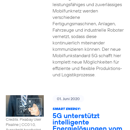
leistungsfähiges und zuverlässiges
Mobilfunknetz werden
verschiedene
Fertigungsmaschinen, Anlagen,
Fahrzeuge und industrielle Roboter
vernetzt, sodass diese
kontinuierlich miteinander
kommunizieren können. Der neue
Mobilfunkstandard 5G schafft hier
komplett neue Möglichkeiten für
effiziente und flexible Produktions-
und Logistikprozesse.
01. Juni 2020
SMART ENERGY:
5G unterstützt
Credits: Pixabay User
intelligente
Pixaline
|
CC0 1.0,
Energielösungen vom
Ausschnitt bearbeitet