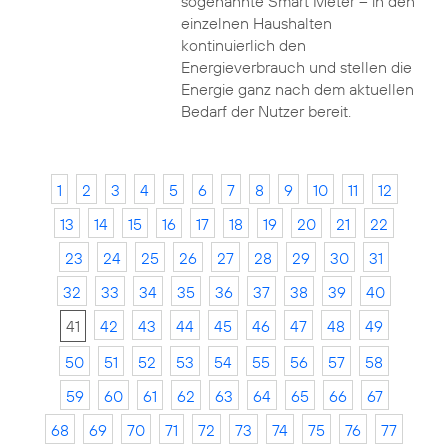
sogenannte Smart Meter – in den
einzelnen Haushalten
kontinuierlich den
Energieverbrauch und stellen die
Energie ganz nach dem aktuellen
Bedarf der Nutzer bereit.
1
2
3
4
5
6
7
8
9
10
11
12
13
14
15
16
17
18
19
20
21
22
23
24
25
26
27
28
29
30
31
32
33
34
35
36
37
38
39
40
41
42
43
44
45
46
47
48
49
50
51
52
53
54
55
56
57
58
59
60
61
62
63
64
65
66
67
68
69
70
71
72
73
74
75
76
77