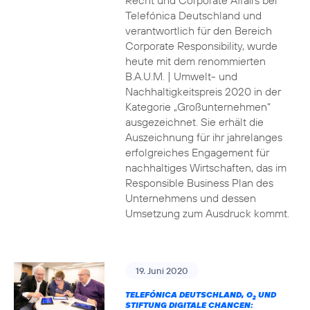
Recht und Corporate Affairs bei
Telefónica Deutschland und
verantwortlich für den Bereich
Corporate Responsibility, wurde
heute mit dem renommierten
B.A.U.M. | Umwelt- und
Nachhaltigkeitspreis 2020 in der
Kategorie „Großunternehmen“
ausgezeichnet. Sie erhält die
Auszeichnung für ihr jahrelanges
erfolgreiches Engagement für
nachhaltiges Wirtschaften, das im
Responsible Business Plan des
Unternehmens und dessen
Umsetzung zum Ausdruck kommt.
19. Juni 2020
TELEFÓNICA DEUTSCHLAND, O
UND
2
STIFTUNG DIGITALE CHANCEN: