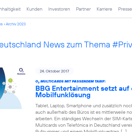
haltigkeit
Kunden
Investoren
Partner
Karriere
Presse
ws
Archiv 2023
Deutschland News zum Thema #Pri
24. Oktober 2017
O
MULTICARDS MIT PASSENDEM TARIF:
2
BBG Entertainment setzt auf 
Mobilfunklösung
Tablet, Laptop, Smartphone und zusätzlich no
auch außerhalb des Büros ist es mittlerweile n
arbeiten. Ein ständiges Wechseln der SIM-Karte
Multicards von Telefónica in Deutschland verei
Rufnummer und einem Mobilfunkvertrag. […]