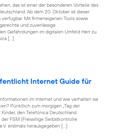
hen, das ist einer der besonderen Vorteile des
eutschland. Ab dem 20. Oktober ist dieser
verfügbar. Mit firmeneigenen Tools sowie
sgerechte und zuverlässige
en Gefährdungen im digitalen Umfeld Herr zu
ica […]
entlicht Internet Guide für
Informationen im Internet und wie verhalten sie
rken? Pünktlich zum morgigen „Tag der
ür Kinder, den Telefónica Deutschland
er FSM (Freiwillige Selbstkontrolle
e.V. erstmals herausgegeben […]