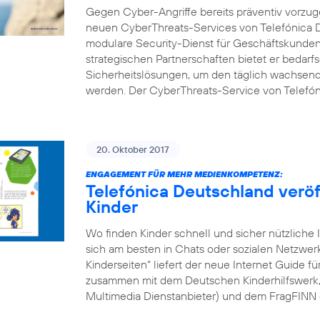
Gegen Cyber-Angriffe bereits präventiv vorzuge
neuen CyberThreats-Services von Telefónica D
modulare Security-Dienst für Geschäftskunden 
strategischen Partnerschaften bietet er bedarf
Sicherheitslösungen, um den täglich wachsend
werden. Der CyberThreats-Service von Telefón
20. Oktober 2017
ENGAGEMENT FÜR MEHR MEDIENKOMPETENZ:
Telefónica Deutschland veröff
Kinder
Wo finden Kinder schnell und sicher nützliche 
sich am besten in Chats oder sozialen Netzwe
Kinderseiten“ liefert der neue Internet Guide f
zusammen mit dem Deutschen Kinderhilfswerk, d
Multimedia Dienstanbieter) und dem FragFINN 