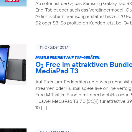
Ab sofort ist bei O
das Samsung Galaxy Tab S3 
2
End-Tablet oder auch das Vorgängermodell Ga
Aktion sichern. Samsung erstattet bis zu 120 E
S2 oder S3. So profitieren Kunden jetzt bei O
b
2
11. Oktober 2017
MOBILE FREIHEIT AUF TOP-GERÄTEN:
O
Free im attraktiven Bundl
2
MediaPad T3
Auf Premium-Endgeräten unterwegs ohne WLAN 
streamen oder Fußballspiele live online verfol
Free M Tarif im Bundle mit dem hochklassige
Huawei MediaPad T3 7.0 (3G)1) für attraktive 3
10 […]
10. Oktober 2017