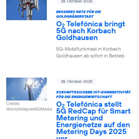
28. Oktober 2025
BESSERES NETZ FÜR DIE
GOLDGRÄBERSTADT
O
Telefónica bringt
2
5G nach Korbach
Goldhausen
5G-Mobilfunkmast in Korbach
Goldhausen ab sofort in Betrieb
28. Oktober 2025
ZUKUNFTSSICHERE IOT-KONNEKTIVITÄT
FÜR DIE ENERGIEWIRTSCHAFT
O
Telefónica stellt
Credits:
2
5G RedCap für Smart
iStock/Milepost430Media
Metering und
Energienetze auf den
Metering Days 2025
vor