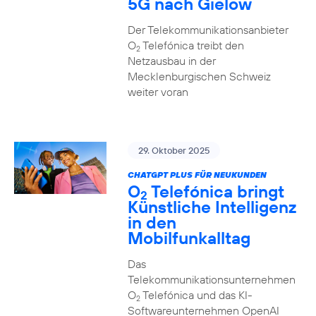
5G nach Gielow
Der Telekommunikationsanbieter
O
Telefónica treibt den
2
Netzausbau in der
Mecklenburgischen Schweiz
weiter voran
29. Oktober 2025
CHATGPT PLUS FÜR NEUKUNDEN
O
Telefónica bringt
2
Künstliche Intelligenz
in den
Mobilfunkalltag
Das
Telekommunikationsunternehmen
O
Telefónica und das KI-
2
Softwareunternehmen OpenAI