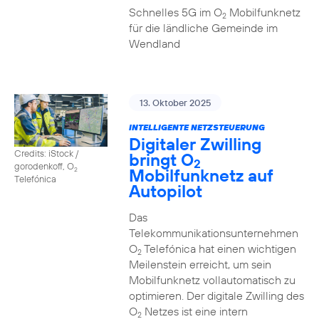
Schnelles 5G im O
Mobilfunknetz
2
für die ländliche Gemeinde im
Wendland
13. Oktober 2025
INTELLIGENTE NETZSTEUERUNG
Digitaler Zwilling
Credits: iStock /
bringt O
2
gorodenkoff, O
Mobilfunknetz auf
2
Telefónica
Autopilot
Das
Telekommunikationsunternehmen
O
Telefónica hat einen wichtigen
2
Meilenstein erreicht, um sein
Mobilfunknetz vollautomatisch zu
optimieren. Der digitale Zwilling des
O
Netzes ist eine intern
2