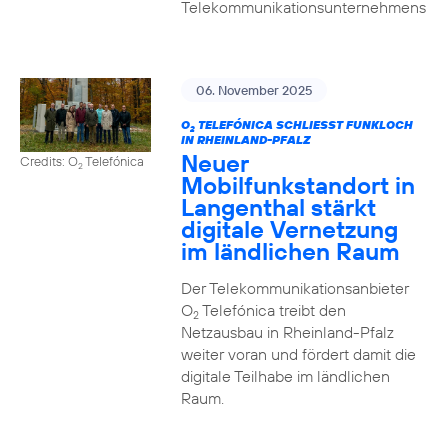
Telekommunikationsunternehmens
06. November 2025
O
TELEFÓNICA SCHLIESST FUNKLOCH I
2
N RHEINLAND-PFALZ
Neuer
Credits: O
Telefónica
2
Mobilfunkstandort in
Langenthal stärkt
digitale Vernetzung
im ländlichen Raum
Der Telekommunikationsanbieter
O
Telefónica treibt den
2
Netzausbau in Rheinland-Pfalz
weiter voran und fördert damit die
digitale Teilhabe im ländlichen
Raum.