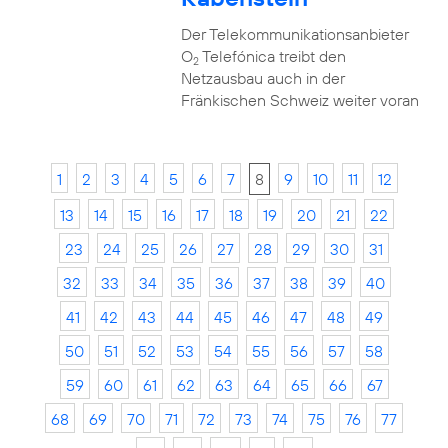
Der Telekommunikationsanbieter
O
Telefónica treibt den
2
Netzausbau auch in der
Fränkischen Schweiz weiter voran
1
2
3
4
5
6
7
8
9
10
11
12
13
14
15
16
17
18
19
20
21
22
23
24
25
26
27
28
29
30
31
32
33
34
35
36
37
38
39
40
41
42
43
44
45
46
47
48
49
50
51
52
53
54
55
56
57
58
59
60
61
62
63
64
65
66
67
68
69
70
71
72
73
74
75
76
77