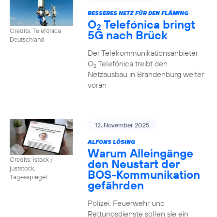
BESSERES NETZ FÜR DEN FLÄMING
O
Telefónica bringt
2
Credits: Telefónica
5G nach Brück
Deutschland
Der Telekommunikationsanbieter
O
Telefónica treibt den
2
Netzausbau in Brandenburg weiter
voran
12. November 2025
ALFONS LÖSING
Warum Alleingänge
Credits: istock /
den Neustart der
juststock,
BOS-Kommunikation
Tagesspiegel
gefährden
Polizei, Feuerwehr und
Rettungsdienste sollen sie ein