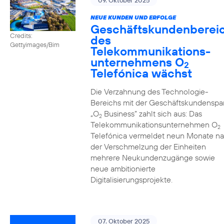
09. Oktober 2025
NEUE KUNDEN UND ERFOLGE
Geschäftskundenberei
Credits:
des
Gettyimages/Bim
Telekommunikations­
unternehmens O
2
Telefónica wächst
Die Verzahnung des Technologie-
Bereichs mit der Geschäftskundenspa
„O
Business” zahlt sich aus: Das
2
Telekommunikationsunternehmen O
2
Telefónica vermeldet neun Monate n
der Verschmelzung der Einheiten
mehrere Neukundenzugänge sowie
neue ambitionierte
Digitalisierungsprojekte.
07. Oktober 2025