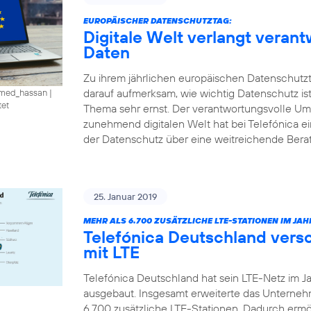
EUROPÄISCHER DATENSCHUTZTAG:
Digitale Welt verlangt vera
Daten
Zu ihrem jährlichen europäischen Datenschutzt
darauf aufmerksam, wie wichtig Datenschutz is
amed_hassan
|
tet
Thema sehr ernst. Der verantwortungsvolle U
zunehmend digitalen Welt hat bei Telefónica e
der Datenschutz über eine weitreichende Ber
25. Januar 2019
MEHR ALS 6.700 ZUSÄTZLICHE LTE-STATIONEN IM JAHR
Telefónica Deutschland vers
mit LTE
Telefónica Deutschland hat sein LTE-Netz im J
ausgebaut. Insgesamt erweiterte das Unterne
6.700 zusätzliche LTE-Stationen. Dadurch ermö