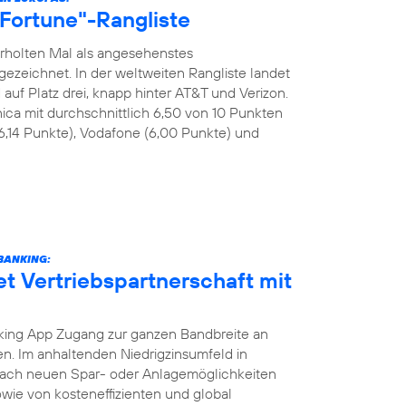
 "Fortune"-Rangliste
rholten Mal als angesehenstes
eichnet. In der weltweiten Rangliste landet
uf Platz drei, knapp hinter AT&T und Verizon.
ica mit durchschnittlich 6,50 von 10 Punkten
6,14 Punkte), Vodafone (6,00 Punkte) und
BANKING:
et Vertriebspartnerschaft mit
ing App Zugang zur ganzen Bandbreite an
. Im anhaltenden Niedrigzinsumfeld in
nach neuen Spar- oder Anlagemöglichkeiten
wie von kosteneffizienten und global