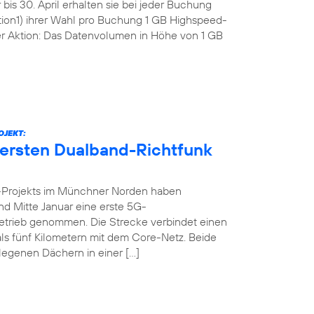
bis 30. April erhalten sie bei jeder Buchung
tion1) ihrer Wahl pro Buchung 1 GB Highspeed-
r Aktion: Das Datenvolumen in Höhe von 1 GB
OJEKT:
 ersten Dualband-Richtfunk
-Projekts im Münchner Norden haben
nd Mitte Januar eine erste 5G-
n Betrieb genommen. Die Strecke verbindet einen
ls fünf Kilometern mit dem Core-Netz. Beide
legenen Dächern in einer […]