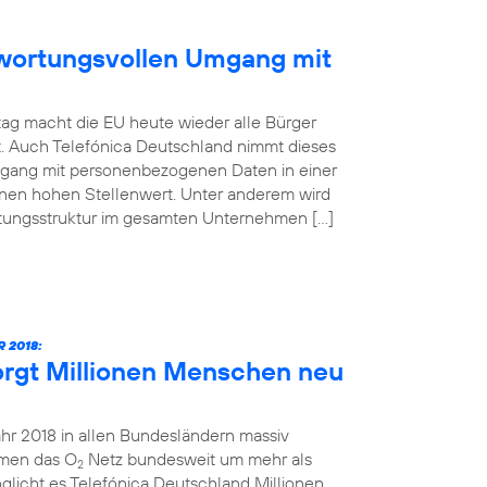
ntwortungsvollen Umgang mit
ag macht die EU heute wieder alle Bürger
t. Auch Telefónica Deutschland nimmt dieses
mgang mit personenbezogenen Daten in einer
inen hohen Stellenwert. Unter anderem wird
atungsstruktur im gesamten Unternehmen […]
 2018:
orgt Millionen Menschen neu
ahr 2018 in allen Bundesländern massiv
hmen das O
Netz bundesweit um mehr als
2
glicht es Telefónica Deutschland Millionen