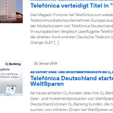
Telefónica verteidigt Titel in
Das Magazin Fortune hat Telefónica zum wiede
Telekommunikationsunternehmen Europas ausgez
der Mutterkonzern von Telefónica Deutschland a
Im europäischen Vergleich überflügelte Telefón
die direkten Konkurrenten Deutsche Telekom (
Orange (5,87 […]
23. Januar 2019
AB SOFORT SPAR- UND INVESTMENTPRODUKTE BEI O
2
Telefónica Deutschland start
WeltSparen
Ab heute erhalten O
Kunden über ihre O
Bank
2
2
Spar- und Investmentprodukten von WeltSparen
Deutschland können O
Banking Kunden, die 
2
suchen, von höheren Zinsen bei WeltSparen so