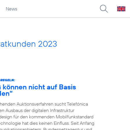
News
vatkunden 2023
SREGELN:
G können nicht auf Basis
den“
ehenden Auktionsverfahren sucht Telefónica
 Ausbaus der digitalen Infrastruktur
nsdesign für den kommenden Mobilfunkstandard
chnologie hat dies keinen Einfluss. Seit Anfang
unikationsanbietern, Bundesnetzagentur und