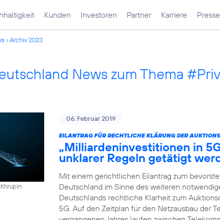
haltigkeit
Kunden
Investoren
Partner
Karriere
Presse
ws
Archiv 2023
Deutschland News zum Thema #Pri
06. Februar 2019
EILANTRAG FÜR RECHTLICHE KLÄRUNG DER AUKTION
„Milliardeninvestitionen in 5
unklarer Regeln getätigt wer
Mit einem gerichtlichen Eilantrag zum bevorst
Deutschland im Sinne des weiteren notwendigen
 Khrupin
Deutschlands rechtliche Klarheit zum Auktio
5G. Auf den Zeitplan für den Netzausbau der Te
vergangenen Jahres laufen zwischen Telekomm