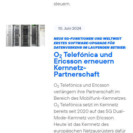
steuern.
10. Juni 2024
NEUE 5G-FUNKTIONEN UND WELTWEIT
ERSTES SOFTWARE-UPGRADE FÜR
DATENVERKEHR IM LAUFENDEN BETRIEB:
O
Telefónica und
2
Ericsson erneuern
Kernnetz-
Partnerschaft
O
Telefónica und Ericsson
2
verlängern ihre Partnerschaft im
Bereich des Mobilfunk-Kernnetzes.
O
Telefónica setzt im Kernnetz
2
bereits seit 2020 auf das 5G Dual-
Mode-Kernnetz von Ericsson.
Heute ist das Kernnetz des
europäischen Netzausrüsters dafür