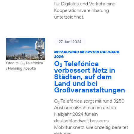
für Digitales und Verkehr eine
Kooperationsvereinbarung
unterzeichnet.
27. Juni 2024
NETZAUSBAU IM ERSTEN HALBJAHR
2024:
O
Telefónica
Credits: O
Telefónica
2
2
verbessert Netz in
/ Henning Koepke
Städten, auf dem
Land und bei
Großveranstaltungen
O
Telefónica sorgt mit rund 3250
2
Ausbaumaßnahmen im ersten
Halbjahr 2024 für ein
deutschlandweit besseres
Mobilfunknetz. Gleichzeitig bereitet
sich der