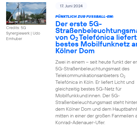
17. Juni 2024
PÜNKTLICH ZUR FUSSBALL-EM:
Der erste 5G-
Credits: 5G
Straßenbeleuchtungsm
Synergiewerk | Udo
von O
Telefónica liefert
2
Ernhuber
bestes Mobilfunknetz 
Kölner Dom
Zwei in einem – seit heute funkt der er
5G-Straßenbeleuchtungsmast des
Telekommunikationsanbieters O
2
Telefónica in Köln. Er liefert Licht und
gleichzeitig bestes 5G-Netz für
Mobilfunkkund:innen. Der 5G-
Straßenbeleuchtungsmast steht hinte
dem Kölner Dom und dem Hauptbahn
mitten in einer der großen Fanmeilen
Konrad-Adenauer-Ufer.