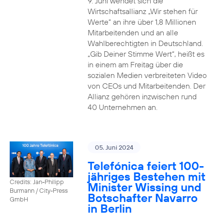
9. Juni wendet sich die
Wirtschaftsallianz „Wir stehen für
Werte“ an ihre über 1,8 Millionen
Mitarbeitenden und an alle
Wahlberechtigten in Deutschland.
„Gib Deiner Stimme Wert“, heißt es
in einem am Freitag über die
sozialen Medien verbreiteten Video
von CEOs und Mitarbeitenden. Der
Allianz gehören inzwischen rund
40 Unternehmen an.
05. Juni 2024
Telefónica feiert 100-
jähriges Bestehen mit
Credits: Jan-Philipp
Minister Wissing und
Burmann / City-Press
Botschafter Navarro
GmbH
in Berlin