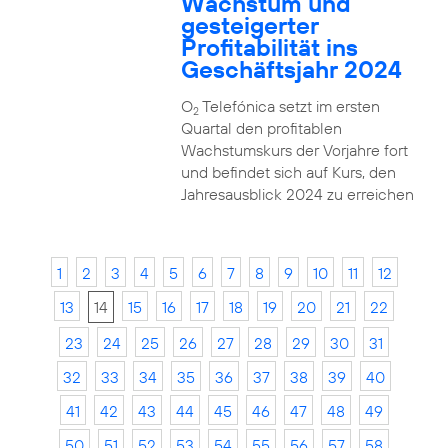
Wachstum und
gesteigerter
Profitabilität ins
Geschäftsjahr 2024
O
Telefónica setzt im ersten
2
Quartal den profitablen
Wachstumskurs der Vorjahre fort
und befindet sich auf Kurs, den
Jahresausblick 2024 zu erreichen
1
2
3
4
5
6
7
8
9
10
11
12
13
14
15
16
17
18
19
20
21
22
23
24
25
26
27
28
29
30
31
32
33
34
35
36
37
38
39
40
41
42
43
44
45
46
47
48
49
50
51
52
53
54
55
56
57
58