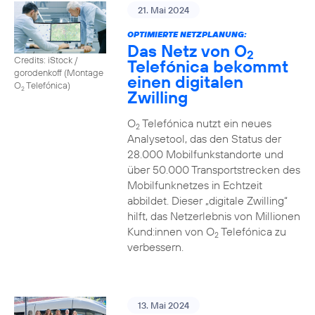
21. Mai 2024
OPTIMIERTE NETZPLANUNG:
Das Netz von O
2
Credits: iStock /
Telefónica bekommt
gorodenkoff (Montage
einen digitalen
O
Telefónica)
2
Zwilling
O
Telefónica nutzt ein neues
2
Analysetool, das den Status der
28.000 Mobilfunkstandorte und
über 50.000 Transportstrecken des
Mobilfunknetzes in Echtzeit
abbildet. Dieser „digitale Zwilling“
hilft, das Netzerlebnis von Millionen
Kund:innen von O
Telefónica zu
2
verbessern.
13. Mai 2024