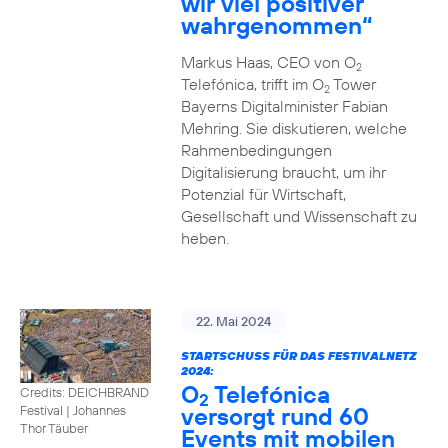
wir viel positiver
wahrgenommen“
Markus Haas, CEO von O
2
Telefónica, trifft im O
Tower
2
Bayerns Digitalminister Fabian
Mehring. Sie diskutieren, welche
Rahmenbedingungen
Digitalisierung braucht, um ihr
Potenzial für Wirtschaft,
Gesellschaft und Wissenschaft zu
heben.
22. Mai 2024
STARTSCHUSS FÜR DAS FESTIVALNETZ
2024:
O
Telefónica
Credits: DEICHBRAND
2
versorgt rund 60
Festival | Johannes
Thor Täuber
Events mit mobilen