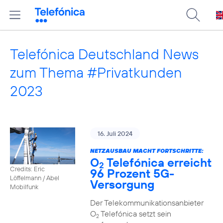
Telefónica Deutschland News
zum Thema #Privatkunden
2023
16. Juli 2024
NETZAUSBAU MACHT FORTSCHRITTE:
O
Telefónica erreicht
2
Credits: Eric
96 Prozent 5G-
Löffelmann / Abel
Versorgung
Mobilfunk
Der Telekommunikationsanbieter
O
Telefónica setzt sein
2