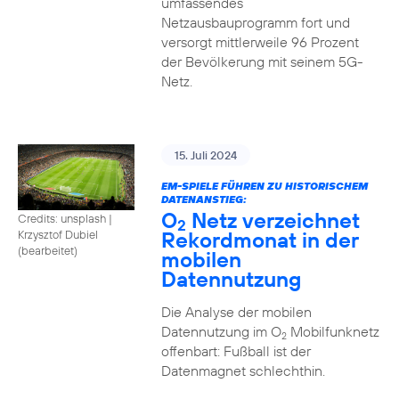
umfassendes
Netzausbauprogramm fort und
versorgt mittlerweile 96 Prozent
der Bevölkerung mit seinem 5G-
Netz.
15. Juli 2024
EM-SPIELE FÜHREN ZU HISTORISCHEM
DATENANSTIEG:
O
Netz verzeichnet
Credits: unsplash
|
2
Rekordmonat in der
Krzysztof Dubiel
(bearbeitet)
mobilen
Datennutzung
Die Analyse der mobilen
Datennutzung im O
Mobilfunknetz
2
offenbart: Fußball ist der
Datenmagnet schlechthin.