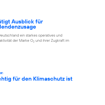
tigt Ausblick für
idendenzusage
eutschland ein starkes operatives und
aktivität der Marke O
und ihrer Zugkraft im
2
Y:
htig für den Klimaschutz ist