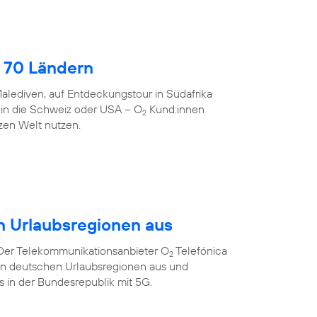
 70 Ländern
alediven, auf Entdeckungstour in Südafrika
 in die Schweiz oder USA – O
Kund:innen
2
zen Welt nutzen.
n Urlaubsregionen aus
 Der Telekommunikationsanbieter O
Telefónica
2
ten deutschen Urlaubsregionen aus und
ts in der Bundesrepublik mit 5G.