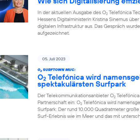
Wie sich Digitalisierung effizi
In der aktuellen Ausgabe des O
Telefónica Te
2
Hessens Digitalministerin Kristina Sinemus ü
digitalen Infrastruktur aus. Das Gespräch wur
aufgezeichnet.
05. Juli 2023
O
SURFTOWN MUC:
2
O
Telefónica wird namensge
2
spektakulärsten Surfpark
Der Telekommunikationsanbieter O
Telefónic
2
Partnerschaft ein: O
Telefónica wird namensge
2
Surfpark. Der rund 10.000 Quadratmeter große
Surf-Erlebnis wie im Meer und das mit untersc