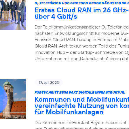
O
TELEFÓNICA UND ERICSSON GEHEN NÄCHSTEN 5G 
2
Erstes Cloud RAN im 26 GHz-B
über 4 Gbit/s
Der Telekommunikationsanbieter O
Telefónica
2
nächsten Entwicklungsschritt für moderne 5G-
Ericsson Cloud RAN-Lösung in Europa im Mobilf
Cloud RAN-Architektur werden Teile des Funkzu
Innovation Hub – der Startup-Schmiede von O
Unternehmen mit der „Datendusche“ einen date
17. Juli 2023
FORTSCHRITT BEIM PAKT DIGITALE INFRASTRUKTUR:
Kommunen und Mobilfunkunte
vereinfachte Nutzung von k
für Mobilfunkanlagen
Die Kommunen im Freistaat Bayern haben sich
und Funkmastbetreibern auf einen gemeinsame