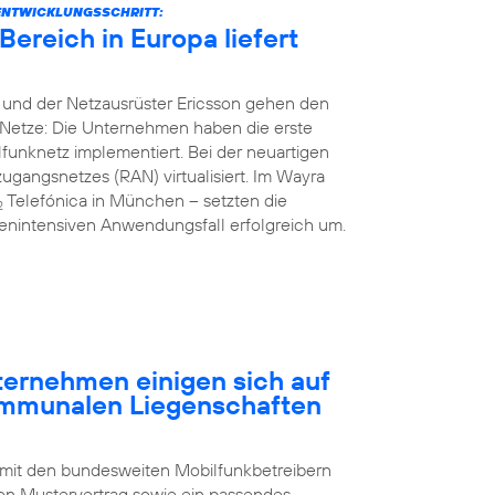
ENTWICKLUNGSSCHRITT:
ereich in Europa liefert
 und der Netzausrüster Ericsson gehen den
Netze: Die Unternehmen haben die erste
unknetz implementiert. Bei der neuartigen
gangsnetzes (RAN) virtualisiert. Im Wayra
Telefónica in München – setzten die
2
nintensiven Anwendungsfall erfolgreich um.
rnehmen einigen sich auf
ommunalen Liegenschaften
 mit den bundesweiten Mobilfunkbetreibern
n Mustervertrag sowie ein passendes