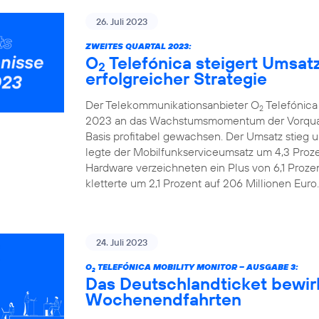
26. Juli 2023
ZWEITES QUARTAL 2023:
O
Telefónica steigert Umsat
2
erfolgreicher Strategie
Der Telekommunikationsanbieter O
Telefónica
2
2023 an das Wachstumsmomentum der Vorquarta
Basis profitabel gewachsen. Der Umsatz stieg u
legte der Mobilfunkserviceumsatz um 4,3 Prozen
Hardware verzeichneten ein Plus von 6,1 Proze
kletterte um 2,1 Prozent auf 206 Millionen Euro.
24. Juli 2023
O
TELEFÓNICA MOBILITY MONITOR – AUSGABE 3:
2
Das Deutschlandticket bewir
Wochenendfahrten