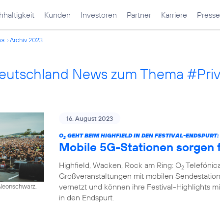
haltigkeit
Kunden
Investoren
Partner
Karriere
Presse
ws
Archiv 2023
Deutschland News zum Thema #Pri
16. August 2023
O
GEHT BEIM HIGHFIELD IN DEN FESTIVAL-ENDSPURT:
2
Mobile 5G-Stationen sorgen f
Highfield, Wacken, Rock am Ring: O
Telefónica
2
Großveranstaltungen mit mobilen Sendestation
vernetzt und können ihre Festival-Highlights mi
/ Neonschwarz,
in den Endspurt.