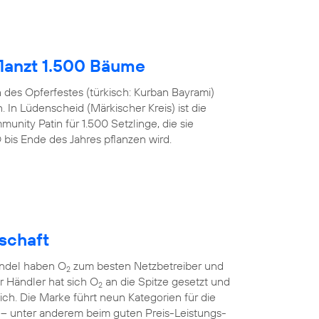
lanzt 1.500 Bäume
h des Opferfestes (türkisch: Kurban Bayrami)
 In Lüdenscheid (Märkischer Kreis) ist die
nity Patin für 1.500 Setzlinge, die sie
s Ende des Jahres pflanzen wird.
lschaft
andel haben O
zum besten Netzbetreiber und
2
er Händler hat sich O
an die Spitze gesetzt und
2
sich. Die Marke führt neun Kategorien für die
 – unter anderem beim guten Preis-Leistungs-