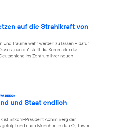
zen auf die Strahlkraft von
n und Träume wahr werden zu lassen – dafür
Dieses „can do“ stellt die Kernmarke des
eutschland ins Zentrum ihrer neuen
IM BERG:
and und Staat endlich
k ist Bitkom-Präsident Achim Berg der
 gefolgt und nach München in den O
Tower
2