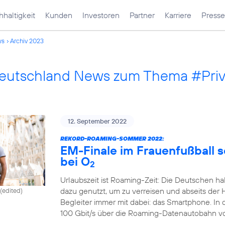
haltigkeit
Kunden
Investoren
Partner
Karriere
Presse
ws
Archiv 2023
Deutschland News zum Thema #Pri
12. September 2022
REKORD-ROAMING-SOMMER 2022:
EM-Finale im Frauenfußball 
bei O
2
Urlaubszeit ist Roaming-Zeit: Die Deutschen ha
dazu genutzt, um zu verreisen und abseits der 
(edited)
Begleiter immer mit dabei: das Smartphone. In
100 Gbit/s über die Roaming-Datenautobahn v