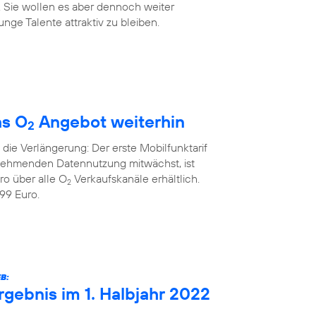
. Sie wollen es aber dennoch weiter
nge Talente attraktiv zu bleiben.
as O
Angebot weiterhin
2
die Verlängerung: Der erste Mobilfunktarif
unehmenden Datennutzung mitwächst, ist
ro über alle O
Verkaufskanäle erhältlich.
2
99 Euro.
B:
rgebnis im 1. Halbjahr 2022