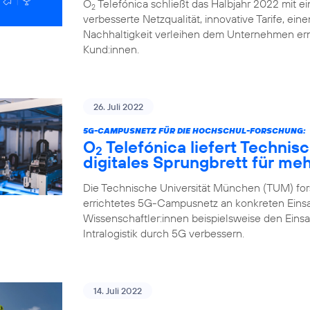
O
Telefónica schließt das Halbjahr 2022 mit ei
2
verbesserte Netzqualität, innovative Tarife, ei
Nachhaltigkeit verleihen dem Unternehmen ern
Kund:innen.
26. Juli 2022
5G-CAMPUSNETZ FÜR DIE HOCHSCHUL-FORSCHUNG:
O
Telefónica liefert Technis
2
digitales Sprungbrett für me
Die Technische Universität München (TUM) fors
errichtetes 5G-Campusnetz an konkreten Einsa
Wissenschaftler:innen beispielsweise den Eins
Intralogistik durch 5G verbessern.
14. Juli 2022