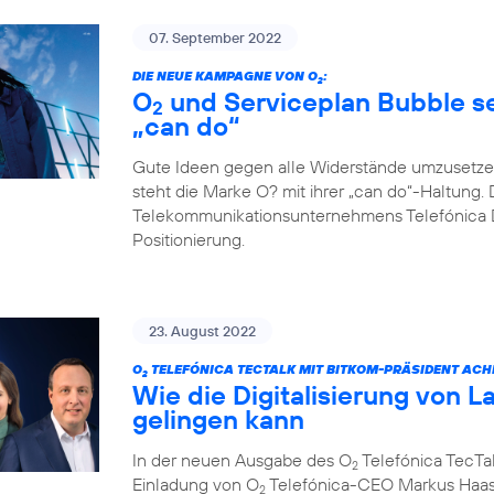
07. September 2022
DIE NEUE KAMPAGNE VON O
:
2
O
und Serviceplan Bubble set
2
„can do“
Gute Ideen gegen alle Widerstände umzusetze
steht die Marke O? mit ihrer „can do“-Haltung. 
Telekommunikationsunternehmens Telefónica D
Positionierung.
23. August 2022
O
TELEFÓNICA TECTALK MIT BITKOM-PRÄSIDENT ACH
2
Wie die Digitalisierung von L
gelingen kann
In der neuen Ausgabe des O
Telefónica TecTal
2
Einladung von O
Telefónica-CEO Markus Haas
2