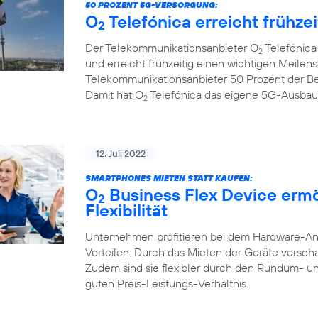
50 PROZENT 5G-VERSORGUNG:
O
Telefónica erreicht frühze
2
Der Telekommunikationsanbieter O
Telefónica
2
und erreicht frühzeitig einen wichtigen Meilenst
Telekommunikationsanbieter 50 Prozent der B
Damit hat O
Telefónica das eigene 5G-Ausbauzi
2
12. Juli 2022
SMARTPHONES MIETEN STATT KAUFEN:
O
Business Flex Device erm
2
Flexibilität
Unternehmen profitieren bei dem Hardware-A
Vorteilen: Durch das Mieten der Geräte verschaf
Zudem sind sie flexibler durch den Rundum- u
guten Preis-Leistungs-Verhältnis.