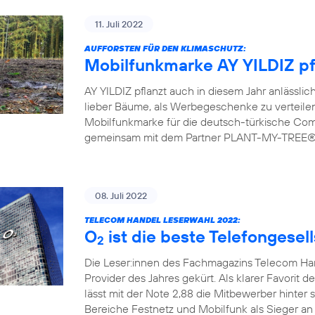
11. Juli 2022
AUFFORSTEN FÜR DEN KLIMASCHUTZ:
Mobilfunkmarke AY YILDIZ pf
AY YILDIZ pflanzt auch in diesem Jahr anlässlic
lieber Bäume, als Werbegeschenke zu verteilen.
Mobilfunkmarke für die deutsch-türkische Commu
gemeinsam mit dem Partner PLANT-MY-TREE® bi
08. Juli 2022
TELECOM HANDEL LESERWAHL 2022:
O
ist die beste Telefongesel
2
Die Leser:innen des Fachmagazins Telecom H
Provider des Jahres gekürt. Als klarer Favorit d
lässt mit der Note 2,88 die Mitbewerber hinter 
Bereiche Festnetz und Mobilfunk als Sieger an