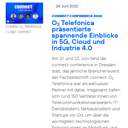
24. Juni 2022
CONNECT CONFERENCE 2022:
O
Telefónica
2
Credits: O
Telefónica
präsentierte
2
/ Logo: connect
spannende Einblicke
in 5G, Cloud und
Industrie 4.0
Am 21. und 22. Juni fand die
connect conference in Dresden
statt, das jährliche Branchenevent
der Fachzeitschrift connect. O
2
Telefónica war als exklusiver
Partner mit dabei. Insgesamt trafen
sich rund 150 Vertreter:innen von
Telekommunikationsanbietern, IT-
Dienstleistern, Netzausrüstern und
Startups vor Ort, um über die
wichtigsten technologischen
Entwicklungen im Mobilfunk und