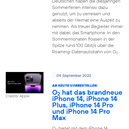
Deutschen haben die diesjährigen
Sommerferien intensiv dazu
genutzt, um zu verreisen und
abseits der Heimat eine Auszeit zu
nehmen. Als treuer Begleiter immer
mit dabei: das Smartphone. In den
Sommermonaten flossen in der
Spitze rund 100 Gbit/s über die
Roaming-Datenautobahn von O
.
2
09. September 2022
AB HEUTE VORBESTELLEN:
O
hat das brandneue
2
Credits: Apple
iPhone 14, iPhone 14
Plus, iPhone 14 Pro
und iPhone 14 Pro
Max
O
bietet mit dem iPhone 14,