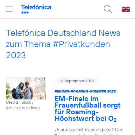
Telefónica Deutschland News
zum Thema #Privatkunden
2023
12. September 2022
REKORD-ROAMING-SOMMER 2022:
EM-Finale im
Credits: iStock /
Frauenfußball sorgt
AzmanJaka (edited)
für Roaming-
Höchstwert bei O
2
Urlaubszeit ist Roaming-Zeit: Die