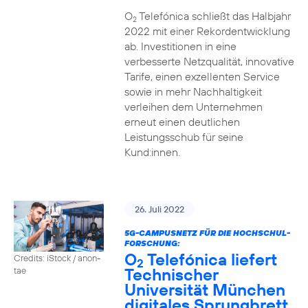
O
Telefónica schließt das Halbjahr
2
2022 mit einer Rekordentwicklung
ab. Investitionen in eine
verbesserte Netzqualität, innovative
Tarife, einen exzellenten Service
sowie in mehr Nachhaltigkeit
verleihen dem Unternehmen
erneut einen deutlichen
Leistungsschub für seine
Kund:innen.
26. Juli 2022
5G-CAMPUSNETZ FÜR DIE HOCHSCHUL-
FORSCHUNG:
O
Telefónica liefert
Credits: iStock / anon-
2
Technischer
tae
Universität München
digitales Sprungbrett