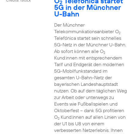
O
Telefónica startet
2
5G in der Münchner
U-Bahn
Der Münchner
Telekommunikationsanbieter O
2
Telefónica startet sein schnelles
5G-Netz in der Münchner U-Bahn.
Ab sofort können alle O
2
Kund:innen mit entsprechendem
Tarif und Endgerät den modernen
5G-Mobilfunkstandard im
gesamten U-Bahn-Netz der
bayerischen Landeshauptstadt
nutzen. Ob auf dem täglichen Weg
zur Arbeit oder unterwegs zu
Events wie Fußballspielen und
Oktoberfest – dank 5G profitieren
O
Kund:innen auf allen Linien von
2
der U1 bis U8 von einem
verbesserten Netzerlebnis. Ihnen