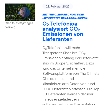
28. Februar 2022
MIT THE CLIMATE CHOICE DIE
LIEFERKETTE DEKARBONISIEREN:
O
Telefónica
Credits: Gettyimages
2
analysiert CO
(edited)
2
Emissionen von
Lieferanten
O
Telefónica will mehr
2
Transparenz über ihre CO
2
Emissionen entlang der Lieferkette,
also im Scope 3, schaffen. Dazu
wird das Unternehmen die
Softwareplattform von The Climate
Choice nutzen und
klimafokussierte Daten von rund
1.000 Lieferanten erfassen. Die Top
50 Lieferanten werden darüber
hinaus eingeladen, ein
softwaregestütztes Klima-Rating