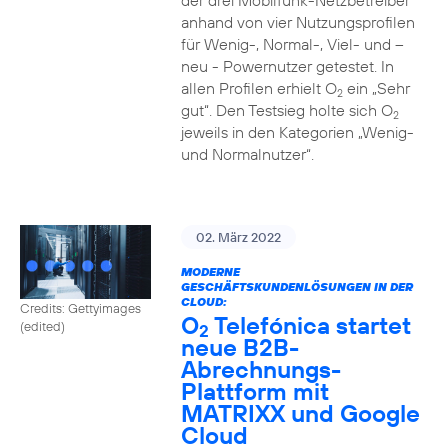
der drei Mobilfunk-Netzbetreiber
anhand von vier Nutzungsprofilen
für Wenig-, Normal-, Viel- und –
neu - Powernutzer getestet. In
allen Profilen erhielt O
ein „Sehr
2
gut“. Den Testsieg holte sich O
2
jeweils in den Kategorien „Wenig-
und Normalnutzer“.
02. März 2022
MODERNE
GESCHÄFTSKUNDENLÖSUNGEN IN DER
CLOUD:
Credits: Gettyimages
O
Telefónica startet
(edited)
2
neue B2B-
Abrechnungs-
Plattform mit
MATRIXX und Google
Cloud