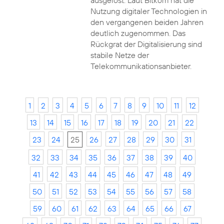
ausgelöst. Laut Bitkom hat die
Nutzung digitaler Technologien in
den vergangenen beiden Jahren
deutlich zugenommen. Das
Rückgrat der Digitalisierung sind
stabile Netze der
Telekommunikationsanbieter.
1
2
3
4
5
6
7
8
9
10
11
12
13
14
15
16
17
18
19
20
21
22
23
24
25
26
27
28
29
30
31
32
33
34
35
36
37
38
39
40
41
42
43
44
45
46
47
48
49
50
51
52
53
54
55
56
57
58
59
60
61
62
63
64
65
66
67