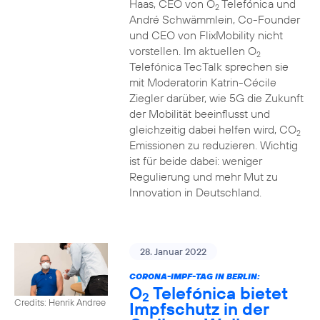
Haas, CEO von O
Telefónica und
2
André Schwämmlein, Co-Founder
und CEO von FlixMobility nicht
vorstellen. Im aktuellen O
2
Telefónica TecTalk sprechen sie
mit Moderatorin Katrin-Cécile
Ziegler darüber, wie 5G die Zukunft
der Mobilität beeinflusst und
gleichzeitig dabei helfen wird, CO
2
Emissionen zu reduzieren. Wichtig
ist für beide dabei: weniger
Regulierung und mehr Mut zu
Innovation in Deutschland.
28. Januar 2022
CORONA-IMPF-TAG IN BERLIN:
O
Telefónica bietet
2
Credits: Henrik Andree
Impfschutz in der