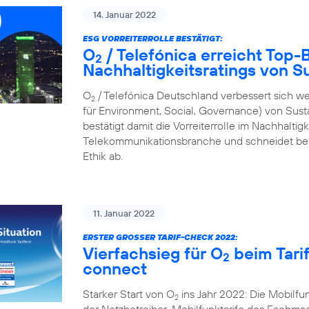
14. Januar 2022
ESG VORREITERROLLE BESTÄTIGT:
O
/ Telefónica erreicht Top
2
Nachhaltigkeitsratings von S
O
/ Telefónica Deutschland verbessert sich we
2
für Environment, Social, Governance) von Sus
bestätigt damit die Vorreiterrolle im Nachhalti
Telekommunikationsbranche und schneidet bes
Ethik ab.
11. Januar 2022
ERSTER GROSSER TARIF-CHECK 2022:
Vierfachsieg für O
beim Tari
2
connect
Starker Start von O
ins Jahr 2022: Die Mobilf
2
der Netzbetreiber-Mobilfunktarife des Fachmaga