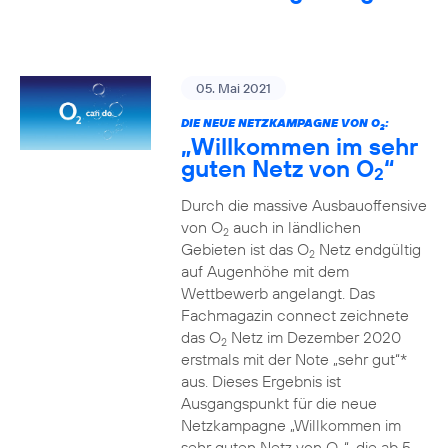
05. Mai 2021
DIE NEUE NETZKAMPAGNE VON O
:
2
„Willkommen im sehr
guten Netz von O
“
2
Durch die massive Ausbauoffensive
von O
auch in ländlichen
2
Gebieten ist das O
Netz endgültig
2
auf Augenhöhe mit dem
Wettbewerb angelangt. Das
Fachmagazin connect zeichnete
das O
Netz im Dezember 2020
2
erstmals mit der Note „sehr gut“*
aus. Dieses Ergebnis ist
Ausgangspunkt für die neue
Netzkampagne „Willkommen im
sehr guten Netz von O
“, die ab 5.