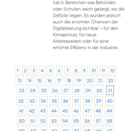
hat in Bereichen wie Behörden
oder Schulen rasch gezeigt, wo die
Defizite liegen. Es wurden jedoch
auch die enormen Chancen der
Digitalisierung sichtbar – für den
Klimaschutz, für neue
Arbeitsweisen oder für eine
erhöhte Effizienz in der Industrie.
1
2
3
4
5
6
7
8
9
10
11
12
13
14
15
16
17
18
19
20
21
22
23
24
25
26
27
28
29
30
31
32
33
34
35
36
37
38
39
40
41
42
43
44
45
46
47
48
49
50
51
52
53
54
55
56
57
58
59
60
61
62
63
64
65
66
67