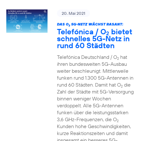
20. Mai 2021
DAS O
5G-NETZ WÄCHST RASANT:
2
Telefónica / O
bietet
2
schnelles 5G-Netz in
rund 60 Städten
Telefónica Deutschland / O
hat
2
ihren bundesweiten 5G-Ausbau
weiter beschleunigt. Mittlerweile
funken rund 1.300 5G-Antennen in
rund 60 Städten. Damit hat O
die
2
Zahl der Städte mit 5G-Versorgung
binnen weniger Wochen
verdoppelt. Alle 5G-Antennen
funken über die leistungsstarken
3,6 GHz-Frequenzen, die O
2
Kunden hohe Geschwindigkeiten,
kurze Reaktionszeiten und damit
insgesamt ein besseres 5G-