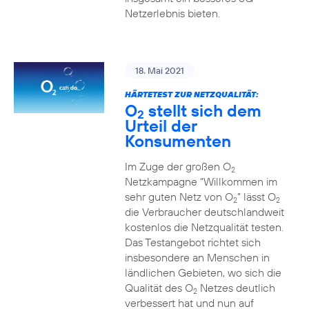
Netzerlebnis bieten.
18. Mai 2021
HÄRTETEST ZUR NETZQUALITÄT:
O
stellt sich dem
2
Urteil der
Konsumenten
Im Zuge der großen O
2
Netzkampagne “Willkommen im
sehr guten Netz von O
” lässt O
2
2
die Verbraucher deutschlandweit
kostenlos die Netzqualität testen.
Das Testangebot richtet sich
insbesondere an Menschen in
ländlichen Gebieten, wo sich die
Qualität des O
Netzes deutlich
2
verbessert hat und nun auf