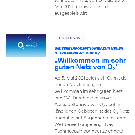
2
Mai 2021 reichweitenstark
ausgespielt wird.
05. Mai 2021
WEITERE INFORMATIONEN ZUR NEUEN
NETZKAMPAGNE VON O
:
2
„Willkommen im sehr
guten Netz von O
“
2
Ab 5. Mai 2021 zeigt sich O
mit der
2
neuen Netzkampagne
„Willkommen im sehr guten Netz
von O
“. Durch die massive
2
Ausbauoffensive von O
auch in
2
ländlichen Gebieten ist das O
Netz
2
endgültig auf Augenhöhe mit dem
Wettbewerb angelangt. Das
Fachmagazin connect zeichnete