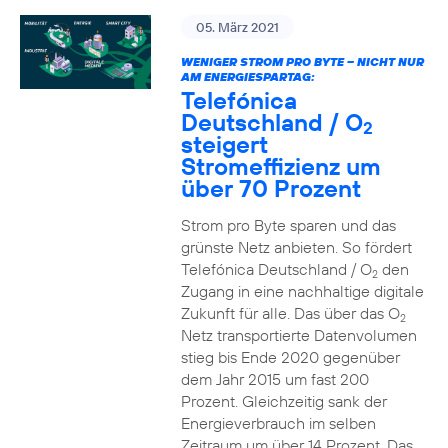
05. März 2021
WENIGER STROM PRO BYTE – NICHT NUR
AM ENERGIESPARTAG:
Telefónica
Deutschland / O
2
steigert
Stromeffizienz um
über 70 Prozent
Strom pro Byte sparen und das
grünste Netz anbieten. So fördert
Telefónica Deutschland / O
den
2
Zugang in eine nachhaltige digitale
Zukunft für alle. Das über das O
2
Netz transportierte Datenvolumen
stieg bis Ende 2020 gegenüber
dem Jahr 2015 um fast 200
Prozent. Gleichzeitig sank der
Energieverbrauch im selben
Zeitraum um über 14 Prozent. Das