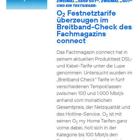
ZWEIMAL „SEHR GUT“, ZWEIMAL „GUT“
UND EIN TESTSIEGER:
O
Festnetztarife
2
überzeugen im
Breitband-Check des
Fachmagazins
connect
Das Fachmagazin connect hat in
seinem aktuellen Produkttest DSL-
und Kabel-Tarife unter die Lupe
genommen. Untersucht wurden im
„Breitband Check“ Tarife in fünf
verschiedenen Tempoklassen
zwischen 100 und 1.000 Mbit/s
anhand vom monatlichen
Gesamtpreis, der Netzqualität und
des Hotline-Service. O
ist mit
2
seinen O
my Home Tarifen ganz
2
vorne dabei, holt sich in der
Kategorie bis 100 Mbit/s den