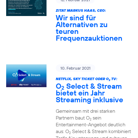
ZITAT MARKUS HAAS, CEO:
Wir sind für
Alternativen zu
teuren
Frequenzauktionen
10. Februar 2021
NETFLIX, SKY TICKET ODER O
TV:
2
O
Select & Stream
2
bietet ein Jahr
Streaming inklusive
Gemeinsam mit drei starken
Partnern baut O
sein
2
Entertainment-Angebot deutlich
aus: O
Select & Stream kombiniert
2