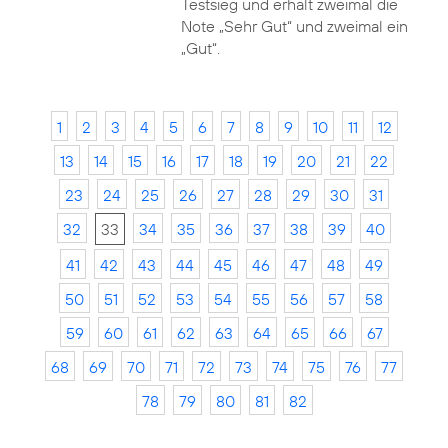
Testsieg und erhält zweimal die
Note „Sehr Gut“ und zweimal ein
„Gut“.
1
2
3
4
5
6
7
8
9
10
11
12
13
14
15
16
17
18
19
20
21
22
23
24
25
26
27
28
29
30
31
32
33
34
35
36
37
38
39
40
41
42
43
44
45
46
47
48
49
50
51
52
53
54
55
56
57
58
59
60
61
62
63
64
65
66
67
68
69
70
71
72
73
74
75
76
77
78
79
80
81
82