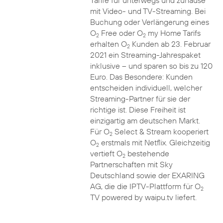
Tarife für unterwegs und zuhause
mit Video- und TV-Streaming. Bei
Buchung oder Verlängerung eines
O
Free oder O
my Home Tarifs
2
2
erhalten O
Kunden ab 23. Februar
2
2021 ein Streaming-Jahrespaket
inklusive – und sparen so bis zu 120
Euro. Das Besondere: Kunden
entscheiden individuell, welcher
Streaming-Partner für sie der
richtige ist. Diese Freiheit ist
einzigartig am deutschen Markt.
Für O
Select & Stream kooperiert
2
O
erstmals mit Netflix. Gleichzeitig
2
vertieft O
bestehende
2
Partnerschaften mit Sky
Deutschland sowie der EXARING
AG, die die IPTV-Plattform für O
2
TV powered by waipu.tv liefert.