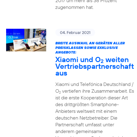
2017 um mehr als 36 Prozent
zugenommen hat.
04. Februar 2021
BREITE AUSWAHL AN GERÄTEN ALLER
PREISKLASSEN SOWIE EXKLUSIVE
ANGEBOTE:
Xiaomi und O
weiten
2
Vertriebspartnerschaft
aus
Xiaomi und Telefónica Deutschland /
O
vertiefen ihre Zusammenarbeit. Es
2
ist die erste Kooperation dieser Art
des drittgrößten Smartphone-
Anbieters weltweit mit einem
deutschen Netzbetreiber. Die
Partnerschaft umfasst unter
anderem gemeinsame