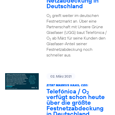
Netzabdeckung in
Deutschland
O
greift weiter im deutschen
2
Festnetzmarkt an. Über eine
Partnerschaft mit Unsere Grüne
Glasfaser (UGG) baut Telefónica /
O
ab März für seine Kunden den
2
Glasfaser-Anteil seiner
Festnetzabdeckung noch
schneller aus.
02. März 2021
ZITAT MARKUS HAAS, CEO:
Telefónica / O
2
verfügt schon heute
über die größte
Festnetzabdeckung
in Deutschland