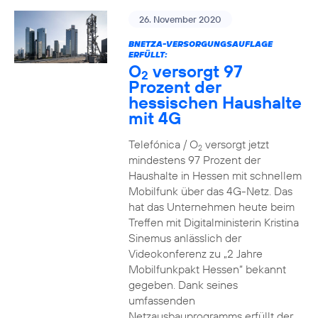
26. November 2020
BNETZA-VERSORGUNGSAUFLAGE
ERFÜLLT:
O
versorgt 97
2
Prozent der
hessischen Haushalte
mit 4G
Telefónica / O
versorgt jetzt
2
mindestens 97 Prozent der
Haushalte in Hessen mit schnellem
Mobilfunk über das 4G-Netz. Das
hat das Unternehmen heute beim
Treffen mit Digitalministerin Kristina
Sinemus anlässlich der
Videokonferenz zu „2 Jahre
Mobilfunkpakt Hessen“ bekannt
gegeben. Dank seines
umfassenden
Netzausbauprogramms erfüllt der