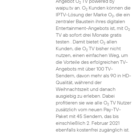
Angebot O
TV powered by
2
waipu.tv an. O
Kunden können die
2
IPTV-Lösung der Marke O
, die ein
2
zentraler Baustein ihres digitalen
Entertainment-Angebots ist, mit O
2
TV ab sofort drei Monate gratis
testen . Damit bietet O
allen
2
Kunden, die O
TV bisher nicht
2
nutzen, einen einfachen Weg, um
die Vorteile des erfolgreichen TV-
Angebots mit über 100 TV-
Sendern, davon mehr als 90 in HD-
Qualität, während der
Weihnachtszeit und danach
ausgiebig zu erleben. Dabei
profitieren sie wie alle O
TV Nutzer
2
zusätzlich vom neuen Pay-TV-
Paket mit 45 Sendern, das bis
einschließlich 2. Februar 2021
ebenfalls kostenfrei zugänglich ist.