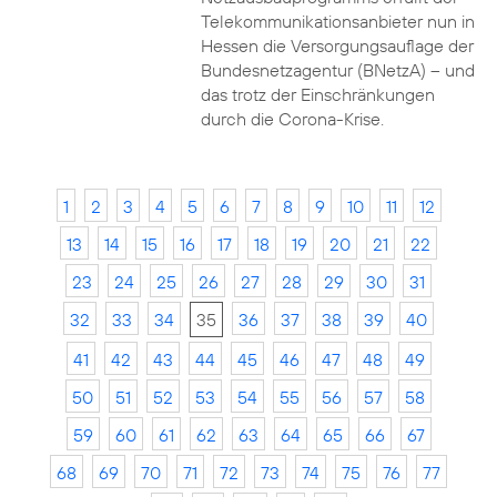
Telekommunikationsanbieter nun in
Hessen die Versorgungsauflage der
Bundesnetzagentur (BNetzA) – und
das trotz der Einschränkungen
durch die Corona-Krise.
1
2
3
4
5
6
7
8
9
10
11
12
13
14
15
16
17
18
19
20
21
22
23
24
25
26
27
28
29
30
31
32
33
34
35
36
37
38
39
40
41
42
43
44
45
46
47
48
49
50
51
52
53
54
55
56
57
58
59
60
61
62
63
64
65
66
67
68
69
70
71
72
73
74
75
76
77