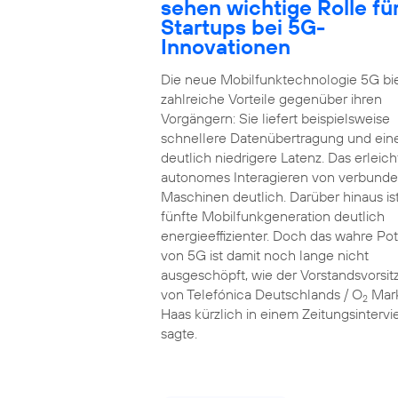
sehen wichtige Rolle fü
Startups bei 5G-
Innovationen
Die neue Mobilfunktechnologie 5G bi
zahlreiche Vorteile gegenüber ihren
Vorgängern: Sie liefert beispielsweise
schnellere Datenübertragung und ein
deutlich niedrigere Latenz. Das erleich
autonomes Interagieren von verbund
Maschinen deutlich. Darüber hinaus ist
fünfte Mobilfunkgeneration deutlich
energieeffizienter. Doch das wahre Pot
von 5G ist damit noch lange nicht
ausgeschöpft, wie der Vorstandsvorsi
von Telefónica Deutschlands / O
Mar
2
Haas kürzlich in einem Zeitungsinterv
sagte.