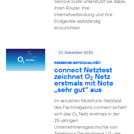
Service Suite unterstützt sie dabei,
ihren Router, ihre
Internetverbindung und ihre
Endgeräte selbständig
einzurichten.
01. Dezember 2020
PREMIUM-NETZQUALITÄT:
connect Netztest
zeichnet O
Netz
2
erstmals mit Note
„sehr gut“ aus
Im aktuellen Mobilfunk-Netztest
des Fachmagazins connect sichert
sich das O
Netz erstmals in der
2
25-jährigen
Unternehmensgeschichte von
Telefónica Deutschland / O
die