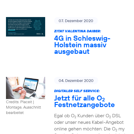
07. Dezember 2020
ZITAT VALENTINA DAIBER:
4G in Schleswig-
Holstein massiv
ausgebaut
04. Dezember 2020
DIGITALER SELF SERVICE:
Jetzt für alle O
2
Credits: Placeit
|
Festnetzangebote
Montage, Ausschnitt
bearbeitet
Egal ob O
Kunden über O
DSL
2
2
oder unser neues Kabel-Angebot
online gehen möchten: Die O
my
2