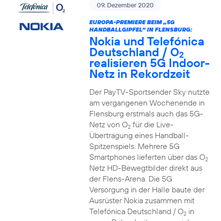
09. Dezember 2020
EUROPA-PREMIERE BEIM „5G
HANDBALLGIPFEL“ IN FLENSBURG:
Nokia und Telefónica
Deutschland / O
2
realisieren 5G Indoor-
Netz in Rekordzeit
Der PayTV-Sportsender Sky nutzte
am vergangenen Wochenende in
Flensburg erstmals auch das 5G-
Netz von O
für die Live-
2
Übertragung eines Handball-
Spitzenspiels. Mehrere 5G
Smartphones lieferten über das O
2
Netz HD-Bewegtbilder direkt aus
der Flens-Arena. Die 5G
Versorgung in der Halle baute der
Ausrüster Nokia zusammen mit
Telefónica Deutschland / O
in
2