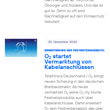
Ökologie und Soziales. Und das ist
gut so. Denn zu oft wird
Nachhaltigkeit auf den Klimaschutz
reduziert.
30. November 2020
ERWEITERUNG DES FESTNETZANGEBOTS:
O
startet
2
Vermarktung von
Kabelanschlüssen
Telefónica Deutschland / O
bringt
2
neuen Schwung in den deutschen
Breitbandmarkt: Ab heute
vermarktet O
seine O
my Home
2
2
Festnetzprodukte auch über
Kabelanschlüsse. Damit erweitert
O
sein Festnetzangebot, das über
2