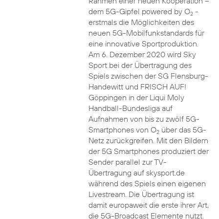
Rahmen einer neuen Kooperation –
dem 5G-Gipfel powered by O
-
2
erstmals die Möglichkeiten des
neuen 5G-Mobilfunkstandards für
eine innovative Sportproduktion.
Am 6. Dezember 2020 wird Sky
Sport bei der Übertragung des
Spiels zwischen der SG Flensburg-
Handewitt und FRISCH AUF!
Göppingen in der Liqui Moly
Handball-Bundesliga auf
Aufnahmen von bis zu zwölf 5G-
Smartphones von O
über das 5G-
2
Netz zurückgreifen. Mit den Bildern
der 5G Smartphones produziert der
Sender parallel zur TV-
Übertragung auf skysport.de
während des Spiels einen eigenen
Livestream. Die Übertragung ist
damit europaweit die erste ihrer Art,
die 5G-Broadcast Elemente nutzt.