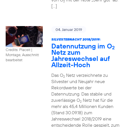
2
[…]
04. Januar 2019
SILVESTERNACHT 2018/2019:
Datennutzung im O
2
Credits: Placeit
|
Netz zum
Montage, Ausschnitt
Jahreswechsel auf
bearbeitet
Allzeit-Hoch
Das O
Netz verzeichnete zu
2
Silvester und Neujahr neue
Rekordwerte bei der
Datennutzung. Das stabile und
zuverlässige O
Netz hat für die
2
mehr als 45,4 Millionen Kunden
(Stand 30.09.18) zum
Jahreswechsel 2018/2019 eine
entscheidende Rolle gespielt, zum