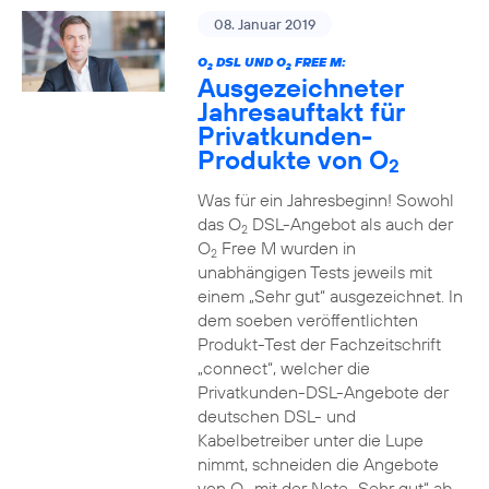
08. Januar 2019
O
DSL UND O
FREE M:
2
2
Ausgezeichneter
Jahresauftakt für
Privatkunden-
Produkte von O
2
Was für ein Jahresbeginn! Sowohl
das O
DSL-Angebot als auch der
2
O
Free M wurden in
2
unabhängigen Tests jeweils mit
einem „Sehr gut“ ausgezeichnet. In
dem soeben veröffentlichten
Produkt-Test der Fachzeitschrift
„connect“, welcher die
Privatkunden-DSL-Angebote der
deutschen DSL- und
Kabelbetreiber unter die Lupe
nimmt, schneiden die Angebote
von O
mit der Note „Sehr gut“ ab.