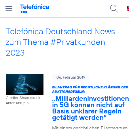
Telefónica Deutschland News
zum Thema #Privatkunden
2023
06. Februar 2019
EILANTRAG FÜR RECHTLICHE KLÄRUNG DER
AUKTIONSREGELN:
„Milliardeninvestitionen
Credits: Shutterstock,
in 5G können nicht auf
Anton Khrupin
Basis unklarer Regeln
getätigt werden“
Mit einem gerichtlichen Eilantrag zum