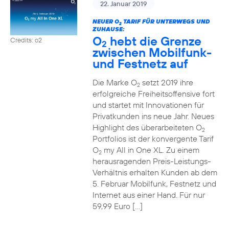
22. Januar 2019
NEUER O
TARIF FÜR UNTERWEGS UND
2
ZUHAUSE:
O
hebt die Grenze
Credits: o2
2
zwischen Mobilfunk-
und Festnetz auf
Die Marke O
setzt 2019 ihre
2
erfolgreiche Freiheitsoffensive fort
und startet mit Innovationen für
Privatkunden ins neue Jahr. Neues
Highlight des überarbeiteten O
2
Portfolios ist der konvergente Tarif
O
my All in One XL. Zu einem
2
herausragenden Preis-Leistungs-
Verhältnis erhalten Kunden ab dem
5. Februar Mobilfunk, Festnetz und
Internet aus einer Hand. Für nur
59,99 Euro […]