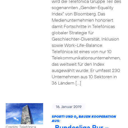
wird die Telefónica Gruppe Teil des
sogenannten „Gender-Equality
Index“ von Bloomberg. Das
Medienunternehmen honoriert
damit Fortschritte in Telefónicas
globaler Strategie für
Geschlechter-Diversität, Inklusion
sowie Work-Life-Balance.
Telefónica ist eines von nur 10
Telekommunikationsunternehmen,
das weltweit für den Index
ausgewählt wurde. Er umfasst 230
Unternehmen aus 10 Sektoren in
36 Ländern […]
16. Januar 2019
SPORT1 UND O
BAUEN KOOPERATION
2
AUS:
„Bundesliga Pur –
Credits: Telefónica