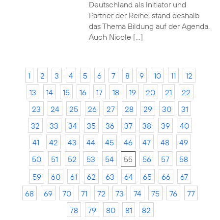
Deutschland als Initiator und
Partner der Reihe, stand deshalb
das Thema Bildung auf der Agenda.
Auch Nicole […]
1
2
3
4
5
6
7
8
9
10
11
12
13
14
15
16
17
18
19
20
21
22
23
24
25
26
27
28
29
30
31
32
33
34
35
36
37
38
39
40
41
42
43
44
45
46
47
48
49
50
51
52
53
54
55
56
57
58
59
60
61
62
63
64
65
66
67
68
69
70
71
72
73
74
75
76
77
78
79
80
81
82