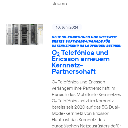
steuern.
10. Juni 2024
NEUE 5G-FUNKTIONEN UND WELTWEIT
ERSTES SOFTWARE-UPGRADE FÜR
DATENVERKEHR IM LAUFENDEN BETRIEB:
O
Telefónica und
2
Ericsson erneuern
Kernnetz-
Partnerschaft
O
Telefónica und Ericsson
2
verlängern ihre Partnerschaft im
Bereich des Mobilfunk-Kernnetzes.
O
Telefónica setzt im Kernnetz
2
bereits seit 2020 auf das 5G Dual-
Mode-Kernnetz von Ericsson.
Heute ist das Kernnetz des
europäischen Netzausrüsters dafür