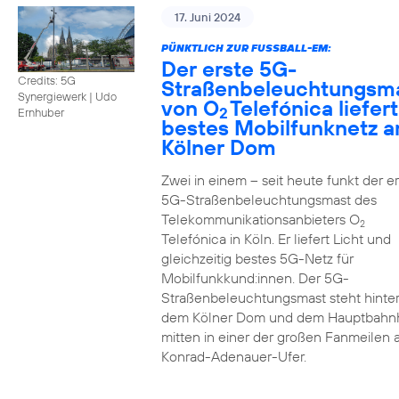
17. Juni 2024
PÜNKTLICH ZUR FUSSBALL-EM:
Der erste 5G-
Credits: 5G
Straßenbeleuchtungsm
Synergiewerk | Udo
von O
Telefónica liefert
2
Ernhuber
bestes Mobilfunknetz 
Kölner Dom
Zwei in einem – seit heute funkt der er
5G-Straßenbeleuchtungsmast des
Telekommunikationsanbieters O
2
Telefónica in Köln. Er liefert Licht und
gleichzeitig bestes 5G-Netz für
Mobilfunkkund:innen. Der 5G-
Straßenbeleuchtungsmast steht hinte
dem Kölner Dom und dem Hauptbahn
mitten in einer der großen Fanmeilen
Konrad-Adenauer-Ufer.