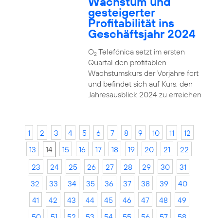
Wachstum und
gesteigerter
Profitabilität ins
Geschäftsjahr 2024
O
Telefónica setzt im ersten
2
Quartal den profitablen
Wachstumskurs der Vorjahre fort
und befindet sich auf Kurs, den
Jahresausblick 2024 zu erreichen
1
2
3
4
5
6
7
8
9
10
11
12
13
14
15
16
17
18
19
20
21
22
23
24
25
26
27
28
29
30
31
32
33
34
35
36
37
38
39
40
41
42
43
44
45
46
47
48
49
50
51
52
53
54
55
56
57
58