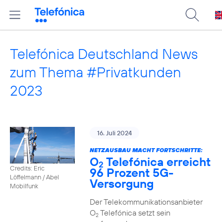
Telefónica Deutschland News
zum Thema #Privatkunden
2023
16. Juli 2024
NETZAUSBAU MACHT FORTSCHRITTE:
O
Telefónica erreicht
2
Credits: Eric
96 Prozent 5G-
Löffelmann / Abel
Versorgung
Mobilfunk
Der Telekommunikationsanbieter
O
Telefónica setzt sein
2