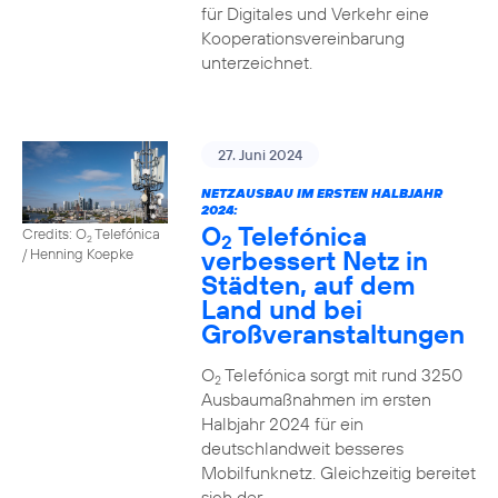
für Digitales und Verkehr eine
Kooperationsvereinbarung
unterzeichnet.
27. Juni 2024
NETZAUSBAU IM ERSTEN HALBJAHR
2024:
O
Telefónica
Credits: O
Telefónica
2
2
verbessert Netz in
/ Henning Koepke
Städten, auf dem
Land und bei
Großveranstaltungen
O
Telefónica sorgt mit rund 3250
2
Ausbaumaßnahmen im ersten
Halbjahr 2024 für ein
deutschlandweit besseres
Mobilfunknetz. Gleichzeitig bereitet
sich der