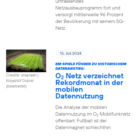
umfassendes
Netzausbauprogramm fort und
versorgt mittlerweile 96 Prozent
der Bevölkerung mit seinem 5G-
Netz.
15. Juli 2024
EM-SPIELE FÜHREN ZU HISTORISCHEM
DATENANSTIEG:
O
Netz verzeichnet
Credits: unsplash
|
2
Rekordmonat in der
Krzysztof Dubiel
(bearbeitet)
mobilen
Datennutzung
Die Analyse der mobilen
Datennutzung im O
Mobilfunknetz
2
offenbart: Fußball ist der
Datenmagnet schlechthin.