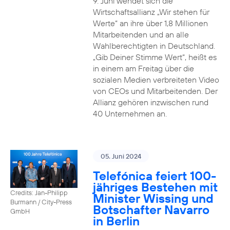
9. Juni wendet sich die
Wirtschaftsallianz „Wir stehen für
Werte“ an ihre über 1,8 Millionen
Mitarbeitenden und an alle
Wahlberechtigten in Deutschland.
„Gib Deiner Stimme Wert“, heißt es
in einem am Freitag über die
sozialen Medien verbreiteten Video
von CEOs und Mitarbeitenden. Der
Allianz gehören inzwischen rund
40 Unternehmen an.
05. Juni 2024
Telefónica feiert 100-
jähriges Bestehen mit
Credits: Jan-Philipp
Minister Wissing und
Burmann / City-Press
Botschafter Navarro
GmbH
in Berlin