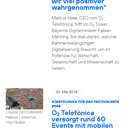
wir viel positiver
wahrgenommen“
Markus Haas, CEO von O
2
Telefónica, trifft im O
Tower
2
Bayerns Digitalminister Fabian
Mehring. Sie diskutieren, welche
Rahmenbedingungen
Digitalisierung braucht, um ihr
Potenzial für Wirtschaft,
Gesellschaft und Wissenschaft zu
heben.
22. Mai 2024
STARTSCHUSS FÜR DAS FESTIVALNETZ
2024:
O
Telefónica
Credits: DEICHBRAND
2
versorgt rund 60
Festival | Johannes
Thor Täuber
Events mit mobilen