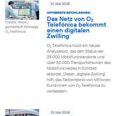
21. Mai 2024
OPTIMIERTE NETZPLANUNG:
Das Netz von O
2
Credits: iStock /
Telefónica bekommt
gorodenkoff (Montage
einen digitalen
O
Telefónica)
2
Zwilling
O
Telefónica nutzt ein neues
2
Analysetool, das den Status der
28.000 Mobilfunkstandorte und
über 50.000 Transportstrecken des
Mobilfunknetzes in Echtzeit
abbildet. Dieser „digitale Zwilling“
hilft, das Netzerlebnis von Millionen
Kund:innen von O
Telefónica zu
2
verbessern.
13. Mai 2024