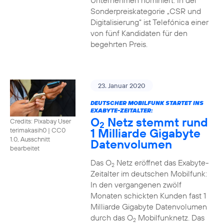
Unternehmen nominiert. In der
Sonderpreiskategorie „CSR und
Digitalisierung“ ist Telefónica einer
von fünf Kandidaten für den
begehrten Preis.
23. Januar 2020
DEUTSCHER MOBILFUNK STARTET INS
EXABYTE-ZEITALTER:
O
Netz stemmt rund
Credits: Pixabay User
2
1 Milliarde Gigabyte
terimakasih0
|
CC0
1.0, Ausschnitt
Datenvolumen
bearbeitet
Das O
Netz eröffnet das Exabyte-
2
Zeitalter im deutschen Mobilfunk:
In den vergangenen zwölf
Monaten schickten Kunden fast 1
Milliarde Gigabyte Datenvolumen
durch das O
Mobilfunknetz. Das
2