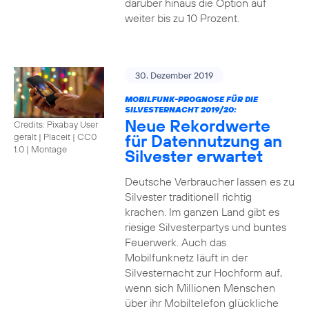
darüber hinaus die Option auf
weiter bis zu 10 Prozent.
30. Dezember 2019
MOBILFUNK-PROGNOSE FÜR DIE
SILVESTERNACHT 2019/20:
Neue Rekordwerte
Credits: Pixabay User
für Datennutzung an
geralt | Placeit
|
CC0
1.0 | Montage
Silvester erwartet
Deutsche Verbraucher lassen es zu
Silvester traditionell richtig
krachen. Im ganzen Land gibt es
riesige Silvesterpartys und buntes
Feuerwerk. Auch das
Mobilfunknetz läuft in der
Silvesternacht zur Hochform auf,
wenn sich Millionen Menschen
über ihr Mobiltelefon glückliche