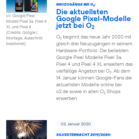
NEUZUGÄNGE BEI O
:
2
Die aktuellsten
v.li. Google Pixel
Google Pixel-Modelle
Modell Pixel 3a, Pixel 4
jetzt bei O
2
XL und Pixel 4
(
Credits: Google
|
O
beginnt das neue Jahr 2020 mit
Montage, Ausschnitt
2
gleich drei Neuzugängen in seinem
bearbeitet
)
Hardware-Portfolio: Die beliebten
Google Pixel Modelle Pixel 3a,
Pixel 4 und Pixel 4 XL erweitern das
vielfältige Angebot bei O
. Ab dem
2
14. Januar können Google-Fans die
aktuellsten Modelle online bei
o2.de sowie in allen O
Shops
2
erwerben.
02. Januar 2020
SILVESTERNACHT 2019/2020: