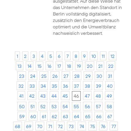
ausgestattet. Auf diese Weise hat
das Unternehmen den Standort in
Berlin vollständig digitalisiert,
zusätzlich den Energieverbrauch
optimiert und die Umweltbilanz
nachweislich verbessert.
1
2
3
4
5
6
7
8
9
10
11
12
13
14
15
16
17
18
19
20
21
22
23
24
25
26
27
28
29
30
31
32
33
34
35
36
37
38
39
40
41
42
43
44
45
46
47
48
49
50
51
52
53
54
55
56
57
58
59
60
61
62
63
64
65
66
67
68
69
70
71
72
73
74
75
76
77