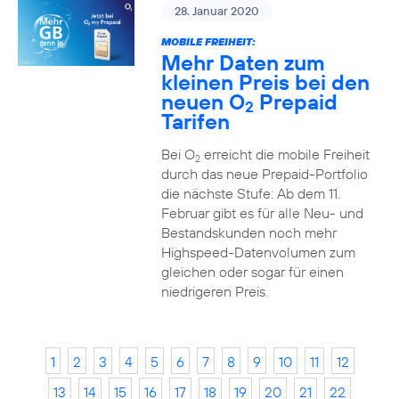
28. Januar 2020
MOBILE FREIHEIT:
Mehr Daten zum
kleinen Preis bei den
neuen O
Prepaid
2
Tarifen
Bei O
erreicht die mobile Freiheit
2
durch das neue Prepaid-Portfolio
die nächste Stufe: Ab dem 11.
Februar gibt es für alle Neu- und
Bestandskunden noch mehr
Highspeed-Datenvolumen zum
gleichen oder sogar für einen
niedrigeren Preis.
1
2
3
4
5
6
7
8
9
10
11
12
13
14
15
16
17
18
19
20
21
22