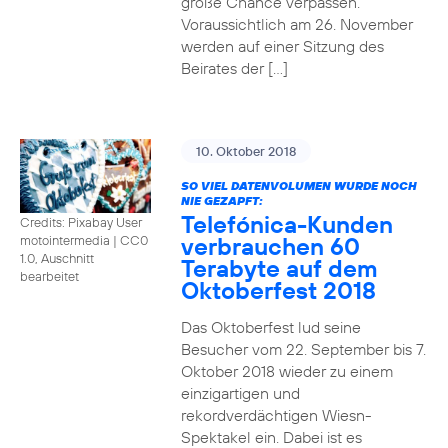
große Chance verpassen.
Voraussichtlich am 26. November
werden auf einer Sitzung des
Beirates der […]
10. Oktober 2018
SO VIEL DATENVOLUMEN WURDE NOCH
NIE GEZAPFT:
Telefónica-Kunden
Credits: Pixabay User
verbrauchen 60
motointermedia
|
CC0
1.0, Auschnitt
Terabyte auf dem
bearbeitet
Oktoberfest 2018
Das Oktoberfest lud seine
Besucher vom 22. September bis 7.
Oktober 2018 wieder zu einem
einzigartigen und
rekordverdächtigen Wiesn-
Spektakel ein. Dabei ist es