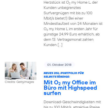
Herzstück ist O
my Home L, der
2
Kunden unbegrenztes
Surfvergnügen mit bis zu 100
Mbit/s bietet.1) Bei einer
Mindestlaufzeit von 24 Monaten ist
O
my Home L im ersten Jahr für
2
günstige 24,99 Euro erhältlich, ab
dem 13. Vertragsmonat zahlen
Kunden […]
01. Oktober 2018
NEUES DSL-PORTFOLIO FÜR
SELBSTSTÄNDIGE:
Mit O
my Office im
Credits: Gettyimages
2
Büro mit Highspeed
surfen
Download-Geschwindigkeiten mit
bis zu 100 Mbit/s, attraktive Preise,