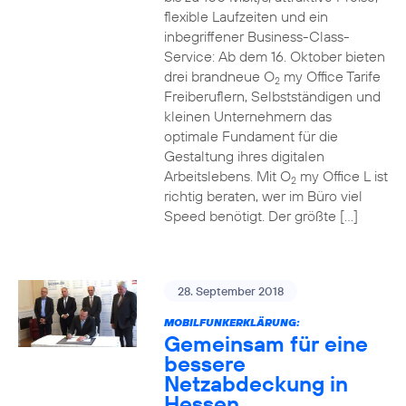
flexible Laufzeiten und ein
inbegriffener Business-Class-
Service: Ab dem 16. Oktober bieten
drei brandneue O
my Office Tarife
2
Freiberuflern, Selbstständigen und
kleinen Unternehmern das
optimale Fundament für die
Gestaltung ihres digitalen
Arbeitslebens. Mit O
my Office L ist
2
richtig beraten, wer im Büro viel
Speed benötigt. Der größte […]
28. September 2018
MOBILFUNKERKLÄRUNG:
Gemeinsam für eine
bessere
Netzabdeckung in
Hessen