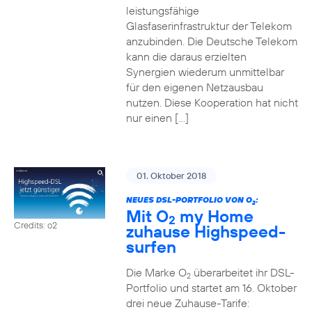
leistungsfähige
Glasfaserinfrastruktur der Telekom
anzubinden. Die Deutsche Telekom
kann die daraus erzielten
Synergien wiederum unmittelbar
für den eigenen Netzausbau
nutzen. Diese Kooperation hat nicht
nur einen […]
01. Oktober 2018
NEUES DSL-PORTFOLIO VON O
:
2
Mit O
my Home
2
Credits: o2
zuhause Highspeed-
surfen
Die Marke O
überarbeitet ihr DSL-
2
Portfolio und startet am 16. Oktober
drei neue Zuhause-Tarife: