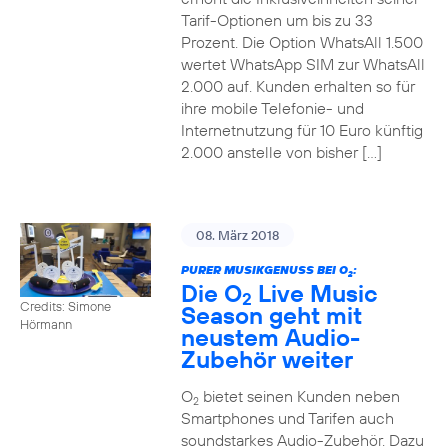
Tarif-Optionen um bis zu 33
Prozent. Die Option WhatsAll 1.500
wertet WhatsApp SIM zur WhatsAll
2.000 auf. Kunden erhalten so für
ihre mobile Telefonie- und
Internetnutzung für 10 Euro künftig
2.000 anstelle von bisher […]
08. März 2018
PURER MUSIKGENUSS BEI O
:
2
Die O
Live Music
2
Credits: Simone
Season geht mit
Hörmann
neustem Audio-
Zubehör weiter
O
bietet seinen Kunden neben
2
Smartphones und Tarifen auch
soundstarkes Audio-Zubehör. Dazu