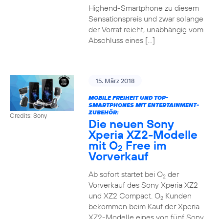
Highend-Smartphone zu diesem
Sensationspreis und zwar solange
der Vorrat reicht, unabhängig vom
Abschluss eines […]
15. März 2018
MOBILE FREIHEIT UND TOP-
SMARTPHONES MIT ENTERTAINMENT-
ZUBEHÖR:
Credits: Sony
Die neuen Sony
Xperia XZ2-Modelle
mit O
Free im
2
Vorverkauf
Ab sofort startet bei O
der
2
Vorverkauf des Sony Xperia XZ2
und XZ2 Compact. O
Kunden
2
bekommen beim Kauf der Xperia
XZ2-Modelle eines von fünf Sony