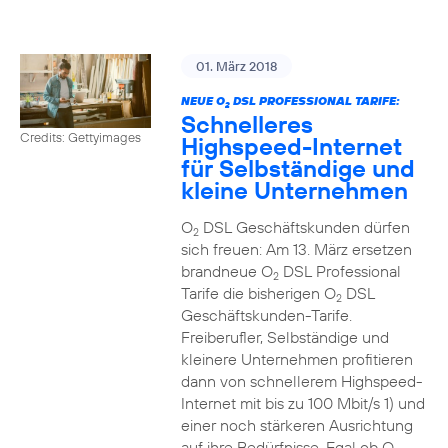
01. März 2018
NEUE O
DSL PROFESSIONAL TARIFE:
2
Schnelleres
Credits: Gettyimages
Highspeed-Internet
für Selbständige und
kleine Unternehmen
O
DSL Geschäftskunden dürfen
2
sich freuen: Am 13. März ersetzen
brandneue O
DSL Professional
2
Tarife die bisherigen O
DSL
2
Geschäftskunden-Tarife.
Freiberufler, Selbständige und
kleinere Unternehmen profitieren
dann von schnellerem Highspeed-
Internet mit bis zu 100 Mbit/s 1) und
einer noch stärkeren Ausrichtung
auf ihre Bedürfnisse. Egal ob O