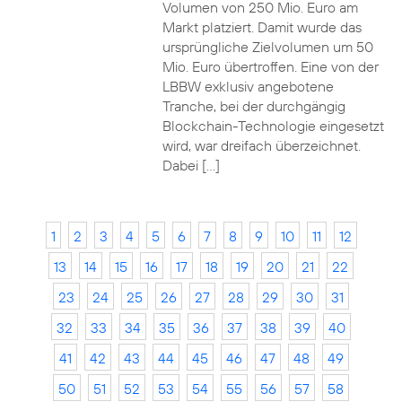
Volumen von 250 Mio. Euro am
Markt platziert. Damit wurde das
ursprüngliche Zielvolumen um 50
Mio. Euro übertroffen. Eine von der
LBBW exklusiv angebotene
Tranche, bei der durchgängig
Blockchain-Technologie eingesetzt
wird, war dreifach überzeichnet.
Dabei […]
1
2
3
4
5
6
7
8
9
10
11
12
13
14
15
16
17
18
19
20
21
22
23
24
25
26
27
28
29
30
31
32
33
34
35
36
37
38
39
40
41
42
43
44
45
46
47
48
49
50
51
52
53
54
55
56
57
58