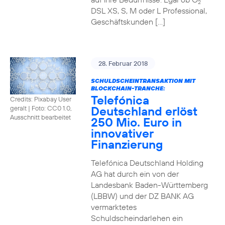
2
DSL XS, S, M oder L Professional,
Geschäftskunden […]
28. Februar 2018
SCHULDSCHEINTRANSAKTION MIT
BLOCKCHAIN-TRANCHE:
Telefónica
Credits: Pixabay User
Deutschland erlöst
geralt
|
Foto: CC0 1.0,
Ausschnitt bearbeitet
250 Mio. Euro in
innovativer
Finanzierung
Telefónica Deutschland Holding
AG hat durch ein von der
Landesbank Baden-Württemberg
(LBBW) und der DZ BANK AG
vermarktetes
Schuldscheindarlehen ein