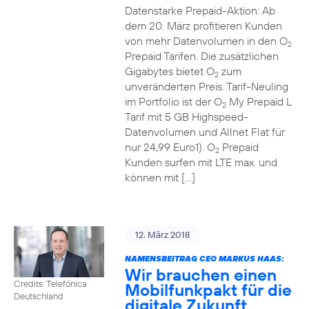
Datenstarke Prepaid-Aktion: Ab
dem 20. März profitieren Kunden
von mehr Datenvolumen in den O
2
Prepaid Tarifen. Die zusätzlichen
Gigabytes bietet O
zum
2
unveränderten Preis. Tarif-Neuling
im Portfolio ist der O
My Prepaid L
2
Tarif mit 5 GB Highspeed-
Datenvolumen und Allnet Flat für
nur 24,99 Euro1). O
Prepaid
2
Kunden surfen mit LTE max. und
können mit […]
12. März 2018
NAMENSBEITRAG CEO MARKUS HAAS:
Wir brauchen einen
Credits: Telefónica
Mobilfunkpakt für die
Deutschland
digitale Zukunft