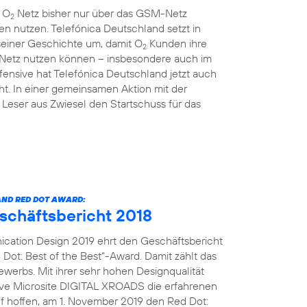
m O
Netz bisher nur über das GSM-Netz
2
en nutzen. Telefónica Deutschland setzt in
einer Geschichte um, damit O
Kunden ihre
2
 Netz nutzen können – insbesondere auch im
ensive hat Telefónica Deutschland jetzt auch
t. In einer gemeinsamen Aktion mit der
Leser aus Zwiesel den Startschuss für das
ND RED DOT AWARD:
eschäftsbericht 2018
cation Design 2019 ehrt den Geschäftsbericht
Dot: Best of the Best“-Award. Damit zählt das
erbs. Mit ihrer sehr hohen Designqualität
tive Microsite DIGITAL XROADS die erfahrenen
uf hoffen, am 1. November 2019 den Red Dot: