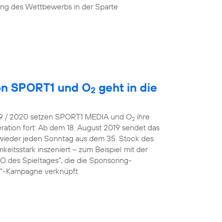
ung des Wettbewerbs in der Sparte
von SPORT1 und O
geht in die
2
019 / 2020 setzen SPORT1 MEDIA und O
ihre
2
ration fort: Ab dem 18. August 2019 sendet das
wieder jeden Sonntag aus dem 35. Stock des
eitsstark inszeniert – zum Beispiel mit der
 des Spieltages“, die die Sponsoring-
 O“-Kampagne verknüpft.