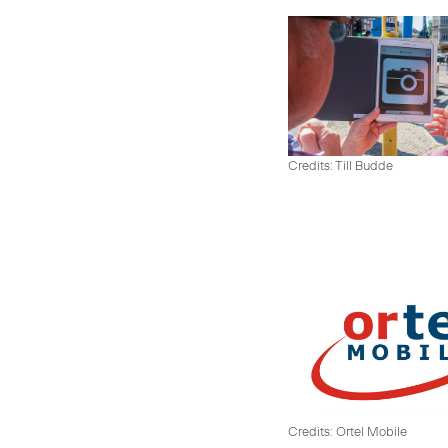
Credits: Till Budde
Credits: Ortel Mobile