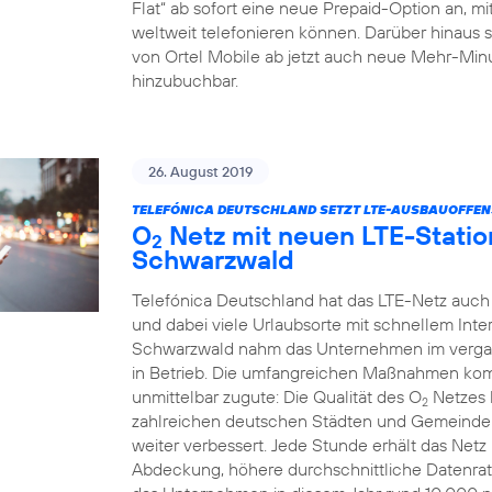
Flat“ ab sofort eine neue Prepaid-Option an, m
weltweit telefonieren können. Darüber hinaus 
von Ortel Mobile ab jetzt auch neue Mehr-Minu
hinzubuchbar.
26. August 2019
TELEFÓNICA DEUTSCHLAND SETZT LTE-AUSBAUOFFENSI
O
Netz mit neuen LTE-Statio
2
Schwarzwald
Telefónica Deutschland hat das LTE-Netz auch
und dabei viele Urlaubsorte mit schnellem Int
Schwarzwald nahm das Unternehmen im verga
in Betrieb. Die umfangreichen Maßnahmen k
unmittelbar zugute: Die Qualität des O
Netzes 
2
zahlreichen deutschen Städten und Gemeinden
weiter verbessert. Jede Stunde erhält das Net
Abdeckung, höhere durchschnittliche Datenrat