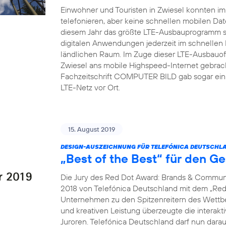
Einwohner und Touristen in Zwiesel konnten i
telefonieren, aber keine schnellen mobilen Dat
diesem Jahr das größte LTE-Ausbauprogramm s
digitalen Anwendungen jederzeit im schnellen
ländlichen Raum. Im Zuge dieser LTE-Ausbauoff
Zwiesel ans mobile Highspeed-Internet gebrach
Fachzeitschrift COMPUTER BILD gab sogar ein 
LTE-Netz vor Ort.
15. August 2019
DESIGN-AUSZEICHNUNG FÜR TELEFÓNICA DEUTSCHLA
„Best of the Best“ für den G
Die Jury des Red Dot Award: Brands & Communi
2018 von Telefónica Deutschland mit dem „Red 
Unternehmen zu den Spitzenreitern des Wettbew
und kreativen Leistung überzeugte die interak
Juroren. Telefónica Deutschland darf nun dara