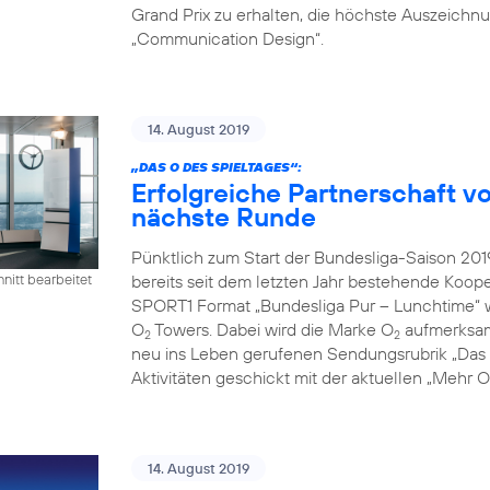
Grand Prix zu erhalten, die höchste Auszeichn
„Communication Design“.
14. August 2019
„DAS O DES SPIELTAGES“:
Erfolgreiche Partnerschaft 
nächste Runde
Pünktlich zum Start der Bundesliga-Saison 2
bereits seit dem letzten Jahr bestehende Koope
nitt bearbeitet
SPORT1 Format „Bundesliga Pur – Lunchtime“ 
O
Towers. Dabei wird die Marke O
aufmerksamk
2
2
neu ins Leben gerufenen Sendungsrubrik „Das O
Aktivitäten geschickt mit der aktuellen „Mehr
14. August 2019