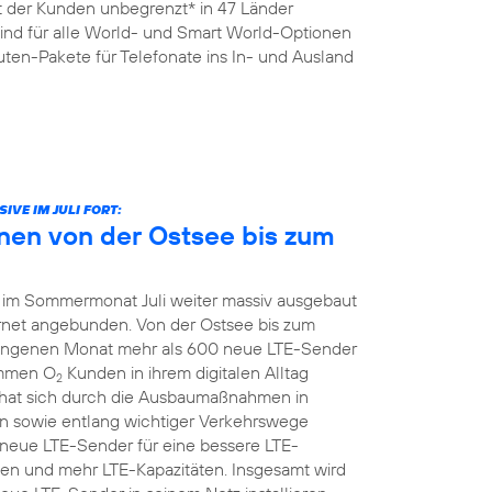
it der Kunden unbegrenzt* in 47 Länder
sind für alle World- und Smart World-Optionen
ten-Pakete für Telefonate ins In- und Ausland
VE IM JULI FORT:
nen von der Ostsee bis zum
 im Sommermonat Juli weiter massiv ausgebaut
ernet angebunden. Von der Ostsee bis zum
ngenen Monat mehr als 600 neue LTE-Sender
ommen O
Kunden in ihrem digitalen Alltag
2
hat sich durch die Ausbaumaßnahmen in
 sowie entlang wichtiger Verkehrswege
z neue LTE-Sender für eine bessere LTE-
en und mehr LTE-Kapazitäten. Insgesamt wird