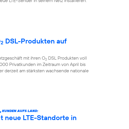
ue LTE-Sender in seinem Netz installieren.
O
DSL-Produkten auf
2
etzgeschäft mit ihren O
DSL Produkten voll
2
00 Privatkunden im Zeitraum von April bis
der derzeit am stärksten wachsende nationale
KUNDEN AUFS LAND:
2
 neue LTE-Standorte in