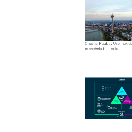
Credits: Pixabay User nokid
Ausschnitt bearbeitet