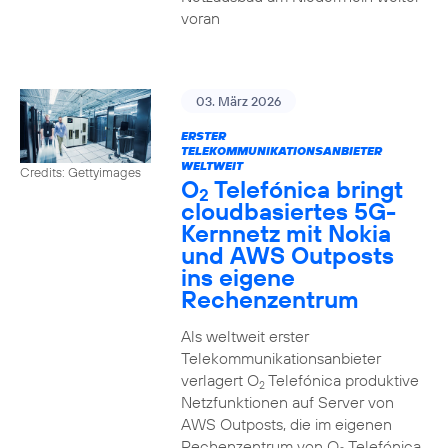
voran
03. März 2026
ERSTER
TELEKOMMUNIKATIONSANBIETER
WELTWEIT
Credits: Gettyimages
O
Telefónica bringt
2
cloudbasiertes 5G-
Kernnetz mit Nokia
und AWS Outposts
ins eigene
Rechenzentrum
Als weltweit erster
Telekommunikationsanbieter
verlagert O
Telefónica produktive
2
Netzfunktionen auf Server von
AWS Outposts, die im eigenen
Rechenzentrum von O
Telefónica