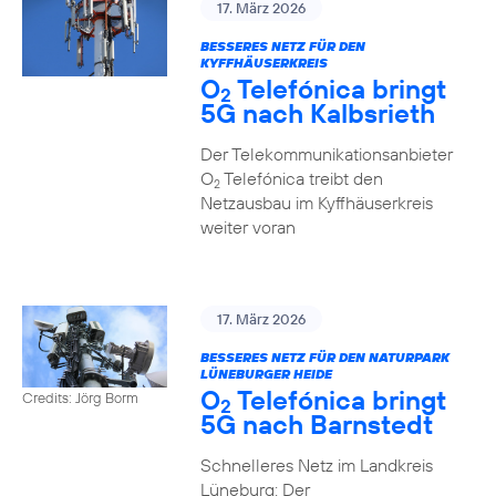
17. März 2026
BESSERES NETZ FÜR DEN
KYFFHÄUSERKREIS
O
Telefónica bringt
2
5G nach Kalbsrieth
Der Telekommunikationsanbieter
O
Telefónica treibt den
2
Netzausbau im Kyffhäuserkreis
weiter voran
17. März 2026
BESSERES NETZ FÜR DEN NATURPARK
LÜNEBURGER HEIDE
O
Telefónica bringt
Credits: Jörg Borm
2
5G nach Barnstedt
Schnelleres Netz im Landkreis
Lüneburg: Der