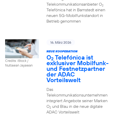
Telekommunikationsanbieter O
2
Telefónica hat in Barnstedt einen
neuen 5G-Mobilfunkstandort in
Betrieb genommen
16. März 2026
NEUE KOOPERATION
O
Telefónica ist
2
Credits: iStock /
exklusiver Mobilfunk-
Nuttawan Jayawan
und Festnetzpartner
der ADAC
Vorteilswelt
Das
Telekommunikationsunternehmen
integriert Angebote seiner Marken
O
und Blau in die neue digitale
2
ADAC Vorteilswelt