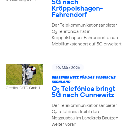
5G nach
Kröppelshagen-
Fahrendorf
Der Telekommunikationsanbieter
O
Telefónica hat in
2
Kröppelshagen-Fahrendorf einen
Mobilfunkstandort auf 5G erweitert
10. März 2026
BESSERES NETZ FÜR DAS SORBISCHE
KERNLAND
O
Telefónica bringt
Credits: GfTD GmbH
2
5G nach Cunnewitz
Der Telekommunikationsanbieter
O
Telefónica treibt den
2
Netzausbau im Landkreis Bautzen
weiter voran