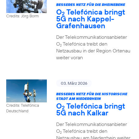
BESSERES NETZ FÜR DIE RHEINEBENE
O
Telefónica bringt
2
Credits: Jörg Borm
5G nach Kappel-
Grafenhausen
Der Telekommunikationsanbieter
O
Telefónica treibt den
2
Netzausbau in der Region Ortenau
weiter voran
03. März 2026
BESSERES NETZ FÜR DIE HISTORISCHE
STADT AM NIEDERRHEIN
O
Telefónica bringt
Credits: Telefónica
2
5G nach Kalkar
Deutschland
Der Telekommunikationsanbieter
O
Telefónica treibt den
2
Netzausbau am Niederrhein weiter