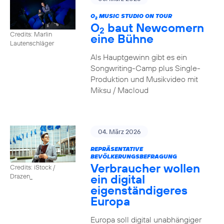
O
MUSIC STUDIO ON TOUR
2
O
baut Newcomern
2
Credits: Marlin
eine Bühne
Lautenschläger
Als Hauptgewinn gibt es ein
Songwriting-Camp plus Single-
Produktion und Musikvideo mit
Miksu / Macloud
04. März 2026
REPRÄSENTATIVE
BEVÖLKERUNGSBEFRAGUNG
Verbraucher wollen
Credits: iStock /
ein digital
Drazen_
eigenständigeres
Europa
Europa soll digital unabhängiger