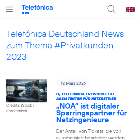
Telefónica Deutschland News
zum Thema #Privatkunden
2023
19. März 2026
O
TELEFÓNICA ENTWICKELT KI-
2
ASSISTENTEN FÜR NETZBETRIEB
„NOA“ ist digitaler
Credits: iStock /
Sparringspartner für
gorodenkoff
Netzingenieure
Der Anteil von Tickets, die voll
automatisiert bearbeitet werden